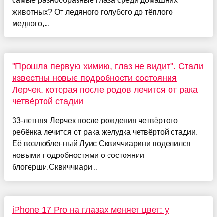
самые разнообразные глаза среди домашних
животных? От ледяного голубого до тёплого
медного,...
"Прошла первую химию, глаз не видит". Стали
известны новые подробности состояния
Лерчек, которая после родов лечится от рака
четвёртой стадии
33-летняя Лерчек после рождения четвёртого
ребёнка лечится от рака желудка четвёртой стадии.
Её возлюбленный Луис Сквиччиарини поделился
новыми подробностями о состоянии
блогерши.Сквиччиари...
iPhone 17 Pro на глазах меняет цвет: у