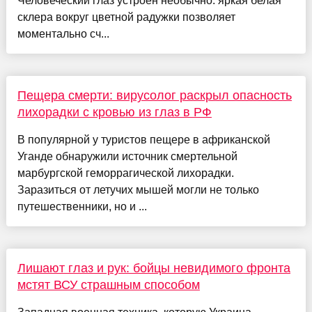
Человеческий глаз устроен необычно: яркая белая
склера вокруг цветной радужки позволяет
моментально сч...
Пещера смерти: вирусолог раскрыл опасность
лихорадки с кровью из глаз в РФ
В популярной у туристов пещере в африканской
Уганде обнаружили источник смертельной
марбургской геморрагической лихорадки.
Заразиться от летучих мышей могли не только
путешественники, но и ...
Лишают глаз и рук: бойцы невидимого фронта
мстят ВСУ страшным способом