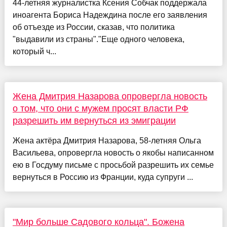
44-летняя журналистка Ксения Собчак поддержала
иноагента Бориса Надеждина после его заявления
об отъезде из России, сказав, что политика
"выдавили из страны"."Еще одного человека,
который ч...
Жена Дмитрия Назарова опровергла новость
о том, что они с мужем просят власти РФ
разрешить им вернуться из эмиграции
Жена актёра Дмитрия Назарова, 58-летняя Ольга
Васильева, опровергла новость о якобы написанном
ею в Госдуму письме с просьбой разрешить их семье
вернуться в Россию из Франции, куда супруги ...
"Мир больше Садового кольца". Божена