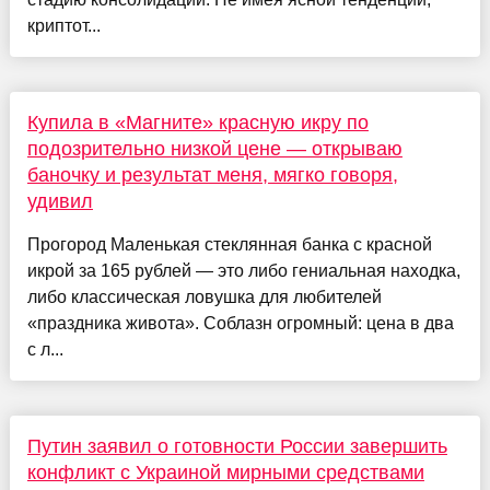
криптот...
Купила в «Магните» красную икру по
подозрительно низкой цене — открываю
баночку и результат меня, мягко говоря,
удивил
Прогород Маленькая стеклянная банка с красной
икрой за 165 рублей — это либо гениальная находка,
либо классическая ловушка для любителей
«праздника живота». Соблазн огромный: цена в два
с л...
Путин заявил о готовности России завершить
конфликт с Украиной мирными средствами