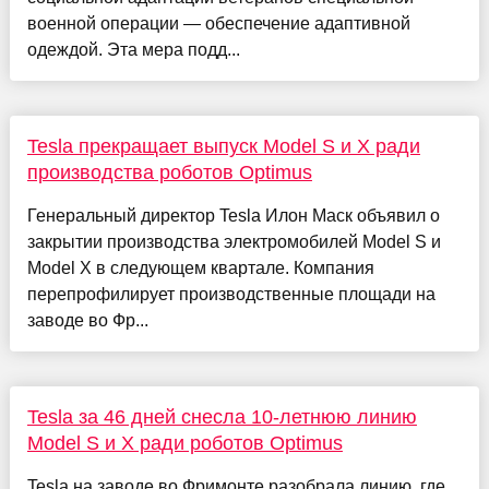
военной операции — обеспечение адаптивной
одеждой. Эта мера подд...
Tesla прекращает выпуск Model S и X ради
производства роботов Optimus
Генеральный директор Tesla Илон Маск объявил о
закрытии производства электромобилей Model S и
Model X в следующем квартале. Компания
перепрофилирует производственные площади на
заводе во Фр...
Tesla за 46 дней снесла 10-летнюю линию
Model S и X ради роботов Optimus
Tesla на заводе во Фримонте разобрала линию, где