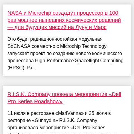
NASA и Microchip создадут процессор в 100
раз мощнее нынешних космических решений
— для будущих миссий на Луну и Марс
Это будет радиационностойкая модульная
SoCNASA совместно с Microchip Technology
запускает проект по созданию нового космического
процессора High-Performance Spaceflight Computing
(HPSC). Ра...
R.I.S.K. Company провела мероприятие «Dell
Pro Series Roadshow»
11 июля в ресторане «MariVanna» и 25 июля в
ресторане «Günaydın» R.I.S.K. Company
организовала мероприятие «Dell Pro Series