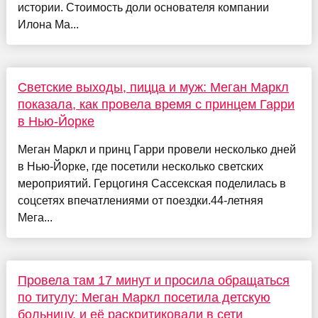
истории. Стоимость доли основателя компании
Илона Ма...
Светские выходы, пицца и муж: Меган Маркл
показала, как провела время с принцем Гарри
в Нью-Йорке
Меган Маркл и принц Гарри провели несколько дней
в Нью-Йорке, где посетили несколько светских
мероприятий. Герцогиня Сассекская поделилась в
соцсетях впечатлениями от поездки.44-летняя
Мега...
Провела там 17 минут и просила обращаться
по титулу: Меган Маркл посетила детскую
больницу, и её раскритиковали в сети