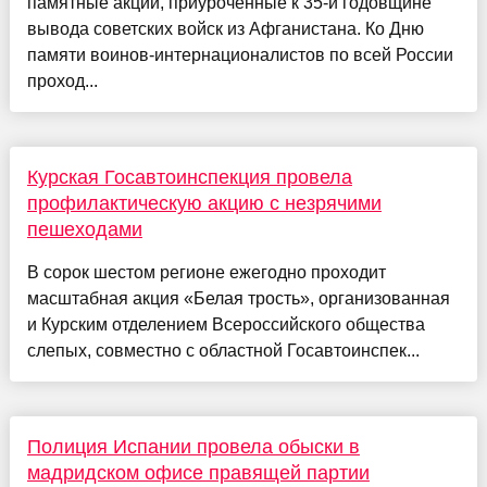
памятные акции, приуроченные к 35-й годовщине
вывода советских войск из Афганистана. Ко Дню
памяти воинов-интернационалистов по всей России
проход...
Курская Госавтоинспекция провела
профилактическую акцию с незрячими
пешеходами
В сорок шестом регионе ежегодно проходит
масштабная акция «Белая трость», организованная
и Курским отделением Всероссийского общества
слепых, совместно с областной Госавтоинспек...
Полиция Испании провела обыски в
мадридском офисе правящей партии