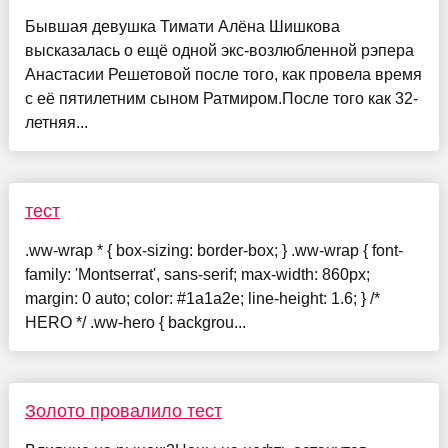
Бывшая девушка Тимати Алёна Шишкова
высказалась о ещё одной экс-возлюбленной рэпера
Анастасии Решетовой после того, как провела время
с её пятилетним сыном Ратмиром.После того как 32-
летняя...
тест
.ww-wrap * { box-sizing: border-box; } .ww-wrap { font-
family: 'Montserrat', sans-serif; max-width: 860px;
margin: 0 auto; color: #1a1a2e; line-height: 1.6; } /*
HERO */ .ww-hero { backgrou...
Золото провалило тест