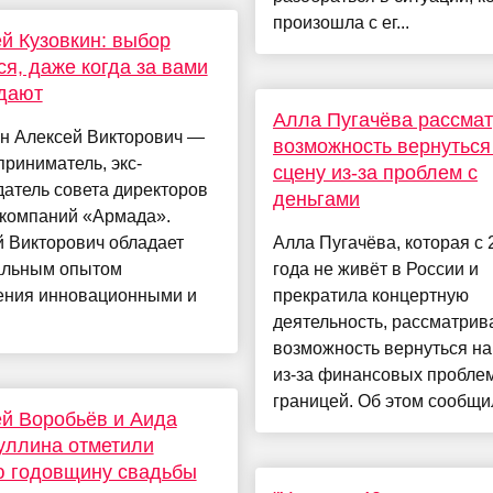
произошла с ег...
й Кузовкин: выбор
ся, даже когда за вами
дают
Алла Пугачёва рассмат
ин Алексей Викторович —
возможность вернуться
приниматель, экс-
сцену из-за проблем с
атель совета директоров
деньгами
 компаний «Армада».
 Викторович обладает
Алла Пугачёва, которая с 
альным опытом
года не живёт в России и
ения инновационными и
прекратила концертную
деятельность, рассматрив
возможность вернуться на
из-за финансовых проблем
границей. Об этом сообщил
й Воробьёв и Аида
уллина отметили
ю годовщину свадьбы