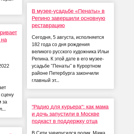
В музее-усадьбе «Пенаты» в
Репино завершили основную
реставрацию
ривает
Сегодня, 5 августа, исполняется
 на
182 года со дня рождения
великого русского художника Ильи
Репина. К этой дате в его музее-
2022
усадьбе "Пенаты" в Курортном
районе Петербурга закончили
главный эт...
ает
 сцену
 за
"Радио для курьера": как мама
...
и дочь запустили в Москве
подкаст в поддержку отца
В Сети завирусился ролик. Мама