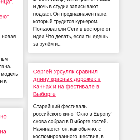
нца".
и дочь в студии записывают
подкаст. Он предназначен папе,
ею"
который трудится курьером.
Пользователи Сети в восторге от
 новая
идеи Что делать, если ты едешь
за рулём и...
льм
лана.
Сергей Урсуляк сравнил
 модель
длину красных дорожек в
и в
Каннах и на фестивале в
Выборге
Старейший фестиваль
российского кино "Окно в Европу"
ено
снова собрал в Выборге гостей.
Начинается он, как обычно, с
 на
костюмированного шествия, в