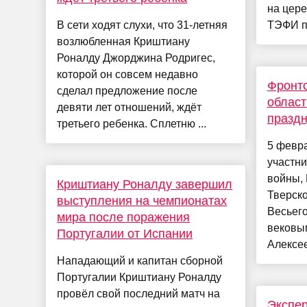
на цер
В сети ходят слухи, что 31-летняя
ТЭФИ по
возлюбленная Криштиану
Роналду Джорджина Родригес,
которой он совсем недавно
Фронто
сделал предложение после
област
девяти лет отношений, ждёт
праздн
третьего ребенка. Сплетню ...
5 февра
участни
войны,
Криштиану Роналду завершил
Тверско
выступления на чемпионатах
Весьего
мира после поражения
вековы
Португалии от Испании
Алексее
Нападающий и капитан сборной
Португалии Криштиану Роналду
провёл свой последний матч на
Экспер