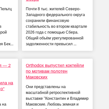
Пельтц
Почти 8 тыс. жителей Северо-
Западного федерального округа
сохранили финансовую
в
стабильность во втором квартале
орой
2026 года с помощью Сбера.
Общий объём урегулированной
я Бек...
задолженности превысил ...
ня — 2
Orthodox выпустил коктейли
по мотивам полотен
Маковских
ила на
Они представлены на
го"
масштабной ретроспективной
выставке "Константин и Владимир
 на
Маковские. Любовь земная и