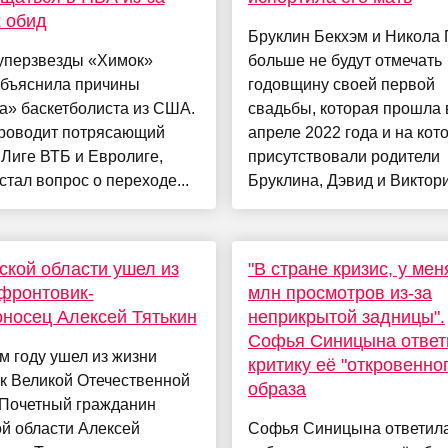
 обид
Бруклин Бекхэм и Никола 
уперзвезды «Химок»
больше не будут отмечать
объяснила причины
годовщину своей первой
а» баскетболиста из США.
свадьбы, которая прошла 
роводит потрясающий
апреле 2022 года и на кот
 Лиге ВТБ и Евролиге,
присутствовали родители
стал вопрос о переходе...
Бруклина, Дэвид и Виктори
ской области ушел из
"В стране кризис, у ме
фронтовик-
млн просмотров из-за
носец Алексей Тятькин
неприкрытой задницы".
Софья Синицына ответ
м году ушел из жизни
критику её "откровенно
к Великой Отечественной
образа
 Почетный гражданин
й области Алексей
Софья Синицына ответила