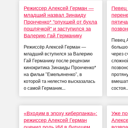
Режиссер Алексей Герман —
Певец 
младший назвал Зинаиду
перене
Пронченко* "опухшей от бухла
пятича
пошлячкой" и заступился за
позвон
Валерию Гай Германику
Певец 
Режиссёр Алексей Герман —
большой
младший вступился за Валерию
через с
Гай Германику после рецензии
сложно
кинокритика Зинаиды Пронченко*
позвоно
на фильм "Емельяненко", в
протян
которой та нелестно высказалась
вмешате
о самой Германик...
состоя..
«Входим в эпоху киберпанка»:
Уже по
режиссер Алексей Герман
Алексе
оценил роль ИИ в будущем
возвра