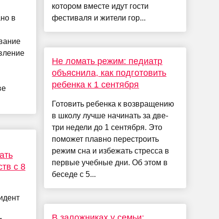
котором вместе идут гости
но в
фестиваля и жители гор...
ование
вление
Не ломать режим: педиатр
объяснила, как подготовить
ребенка к 1 сентября
ве
Готовить ребенка к возвращению
в школу лучше начинать за две-
три недели до 1 сентября. Это
поможет плавно перестроить
режим сна и избежать стресса в
ать
первые учебные дни. Об этом в
тв с 8
беседе с 5...
идент
В заложниках у семьи: