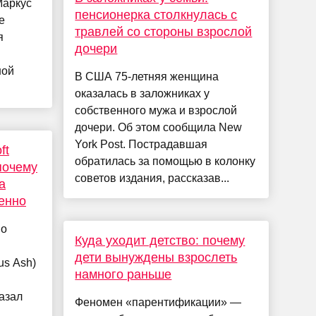
Маркус
пенсионерка столкнулась с
е
травлей со стороны взрослой
я
дочери
ной
В США 75-летняя женщина
оказалась в заложниках у
собственного мужа и взрослой
дочери. Об этом сообщила New
York Post. Пострадавшая
ft
обратилась за помощью в колонку
почему
советов издания, рассказав...
а
енно
по
Куда уходит детство: почему
дети вынуждены взрослеть
us Ash)
намного раньше
казал
Феномен «парентификации» —