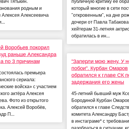
вич Тятькин.
публичную критику её обра
знования родным и
который многие в сети по
м Алексея Алексеевича
"откровенным", на дне ро
...
дочери от Павла Табакова.
хейтерам 31-летняя актри
обратилась в ин...
й Воробьев покорил
вуд раньше Александра
а по 3 причинам
"Заперли мою жену. У н
побои". Курбан Омаров
состоялась премьера
обратился к главе СК 
нского сериала:
задержания его жены
еские войска» с участием
кого актёра Алексея
45-летний бывший муж Кс
ва. Фото из открытого
Бородиной Курбан Омаро
ка. Алексей Воробёв,
обратился к главе Следст
др П...
комитета Александру Бас
в инстаграме* с требован
разобраться в ситуации, к