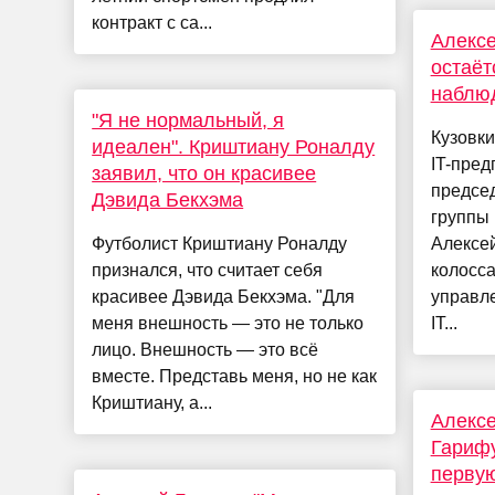
контракт с са...
Алексе
остаёт
наблю
"Я не нормальный, я
Кузовк
идеален". Криштиану Роналду
IT-пред
заявил, что он красивее
председ
Дэвида Бекхэма
группы
Футболист Криштиану Роналду
Алексей
признался, что считает себя
колосс
красивее Дэвида Бекхэма. "Для
управл
меня внешность — это не только
IT...
лицо. Внешность — это всё
вместе. Представь меня, но не как
Криштиану, а...
Алексе
Гариф
перву