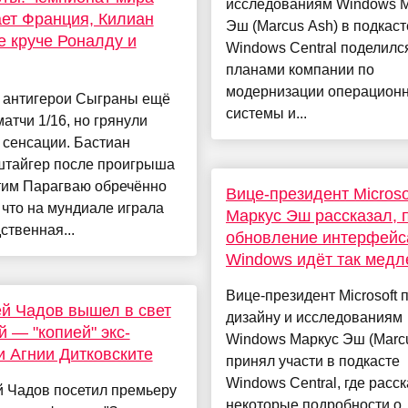
исследованиям Windows 
ет Франция, Килиан
Эш (Marcus Ash) в подкаст
 круче Роналду и
Windows Central поделилс
планами компании по
модернизации операцион
и антигерои Сыграны ещё
системы и...
матчи 1/16, но грянули
 сенсации. Бастиан
тайгер после проигрыша
тим Парагваю обречённо
Вице-президент Microso
 что на мундиале играла
Маркус Эш рассказал, 
ственная...
обновление интерфейс
Windows идёт так медл
Вице-президент Microsoft 
й Чадов вышел в свет
дизайну и исследованиям
й — "копией" экс-
Windows Маркус Эш (Marc
и Агнии Дитковските
принял участи в подкасте
Windows Central, где расс
й Чадов посетил премьеру
некоторые подробности о