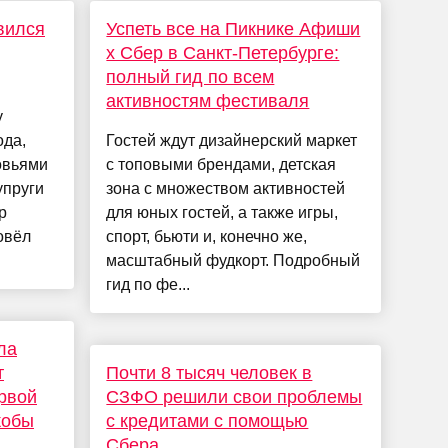
вился
Успеть все на Пикнике Афиши
x Сбер в Санкт-Петербурге:
полный гид по всем
активностям фестиваля
у
ода,
Гостей ждут дизайнерский маркет
овьями
с топовыми брендами, детская
упруги
зона с множеством активностей
р
для юных гостей, а также игры,
ровёл
спорт, бьюти и, конечно же,
масштабный фудкорт. Подробный
гид по фе...
ла
т
Почти 8 тысяч человек в
рвой
СЗФО решили свои проблемы
кобы
с кредитами с помощью
Сбера