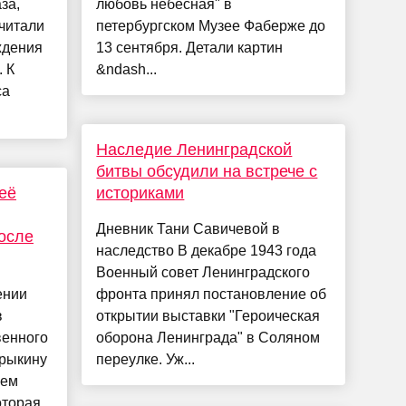
за,
любовь небесная" в
считали
петербургском Музее Фаберже до
ждения
13 сентября. Детали картин
 К
&ndash...
са
Наследие Ленинградской
битвы обсудили на встрече с
её
историками
Дневник Тани Савичевой в
после
наследство В декабре 1943 года
Военный совет Ленинградского
ении
фронта принял постановление об
в
открытии выставки "Героическая
венного
оборона Ленинграда" в Соляном
трыкину
переулке. Уж...
ием
оторая