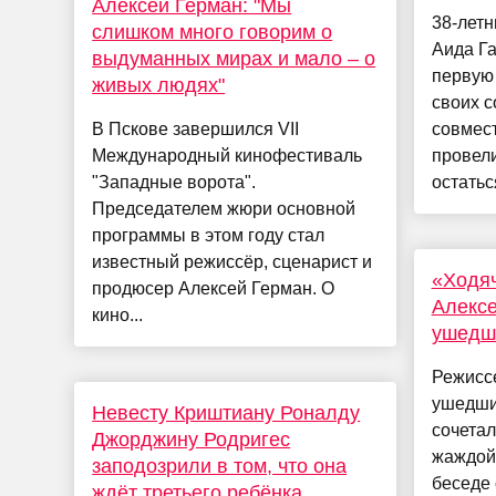
Алексей Герман: "Мы
38-летн
слишком много говорим о
Аида Г
выдуманных мирах и мало – о
первую
живых людях"
своих с
В Пскове завершился VII
совмест
Международный кинофестиваль
провели
"Западные ворота".
остаться
Председателем жюри основной
программы в этом году стал
известный режиссёр, сценарист и
«Ходяч
продюсер Алексей Герман. О
Алексе
кино...
ушедше
Режисс
ушедший
Невесту Криштиану Роналду
сочетал
Джорджину Родригес
жаждой 
заподозрили в том, что она
беседе 
ждёт третьего ребёнка