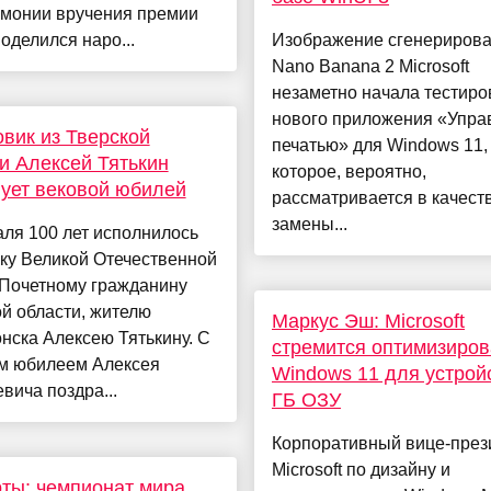
емонии вручения премии
делился наро...
Изображение сгенерирова
Nano Banana 2 Microsoft
незаметно начала тестир
нового приложения «Упра
вик из Тверской
печатью» для Windows 11,
и Алексей Тятькин
которое, вероятно,
ует вековой юбилей
рассматривается в качест
замены...
ля 100 лет исполнилось
ку Великой Отечественной
 Почетному гражданину
й области, жителю
Маркус Эш: Microsoft
нска Алексею Тятькину. С
стремится оптимизиров
м юбилеем Алексея
Windows 11 для устройс
вича поздра...
ГБ ОЗУ
Корпоративный вице-през
Microsoft по дизайну и
ты: чемпионат мира