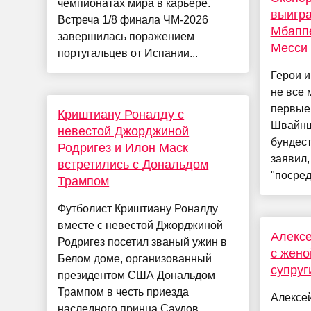
чемпионатах мира в карьере.
выигра
Встреча 1/8 финала ЧМ-2026
Мбаппе
завершилась поражением
Месси
португальцев от Испании...
Герои 
не все 
первые
Криштиану Роналду с
Швайнш
невестой Джорджиной
бундес
Родригез и Илон Маск
заявил,
встретились с Дональдом
"посред
Трампом
Футболист Криштиану Роналду
вместе с невестой Джорджиной
Алексе
Родригез посетил званый ужин в
с жено
Белом доме, организованный
супруг
президентом США Дональдом
Трампом в честь приезда
Алексе
наследного принца Саудов...