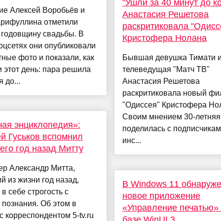
"Ушли за 40 минут до ко
ие Алексей Воробьёв и
Анастасия Решетова
арифуллина отметили
раскритиковала "Одисс
 годовщину свадьбы. В
Кристофера Нолана
оцсетях они опубликовали
ные фото и показали, как
Бывшая девушка Тимати и
 этот день: пара решила
телеведущая "Матч ТВ"
 до...
Анастасия Решетова
раскритиковала новый фи
"Одиссея" Кристофера Но
Своим мнением 30-летняя
ая энциклопедия»:
поделилась с подписчикам
й Гуськов вспомнил
инс...
го год назад Митту
ер Александр Митта,
 из жизни год назад,
В Windows 11 обнаруж
 в себе строгость с
новое приложение
познания. Об этом в
«Управление печатью»
с корреспондентом 5-tv.ru
базе WinUI 3