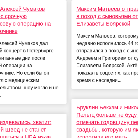
Алексей Чумаков
Максим Матвеев отпра
с срочную
в поход с сыновьями от
совую операцию на
Елизаветы Боярской
очнике
Максим Матвеев, котором
Алексей Чумаков дал
недавно исполнилось 44 г
 концерт в Петербурге
отправился в поход с сын
читанные дни после
Андреем и Григорием от с
й операции на
Елизаветы Боярской. Актё
чнике. Но если бы он
показал в соцсетях, как п
ул с медицинским
время с наследни...
льством, шоу могло и не
.
Бруклин Бекхэм и Нико
Пельтц больше не буду
издевались, хватит:
отмечать годовщину пе
й Швед не станет
свадьбы, которую им я
щаться в НБА из-за
испортила его мать