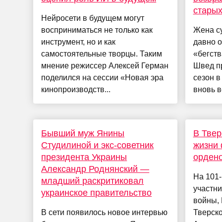
старых
Нейросети в будущем могут
восприниматься не только как
Жена с
инструмент, но и как
давно 
самостоятельные творцы. Таким
«бегств
мнение режиссер Алексей Герман
Швед п
поделился на сессии «Новая эра
сезон в
кинопроизводств...
вновь в
Бывший муж Янины
В Твер
Студилиной и экс-советник
жизни 
президента Украины
ордено
Александр Роднянский —
На 101-
младший раскритиковал
участни
украинское правительство
войны,
В сети появилось новое интервью
Тверско