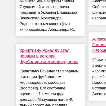
бывшего мужа актрисы Янины
Алексее
Студилиной и экс-советника
Соболе
президента Украины Владимира
близки
Зеленского Александра
направи
Роднянского-младшего (сын
кинопродюсера Александра Р...
Алексе
Голли
Криштиану Роналду стал
Петров
первым в истории
29 мая 
футболистом-миллиардером
америка
Криштиану Роналду стал первым
«Космич
в истории футболистом-
российс
миллиардером, сообщает
Воробье
Bloomberg. Его состояние
источни
оценили в 1,4 миллиарда
Алексан
долларов.Минувшим летом 40-
летний спортсмен продлил