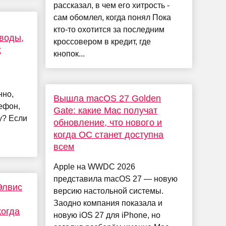
рассказал, в чем его хитрость -
сам обомлел, когда понял Пока
кто-то охотится за последним
воды,
кроссовером в кредит, где
х
кнопок...
нно,
Вышла macOS 27 Golden
ефон,
Gate: какие Mac получат
у? Если
обновление, что нового и
когда ОС станет доступна
всем
Apple на WWDC 2026
представила macOS 27 — новую
Элвис
версию настольной системы.
Заодно компания показала и
когда
новую iOS 27 для iPhone, но