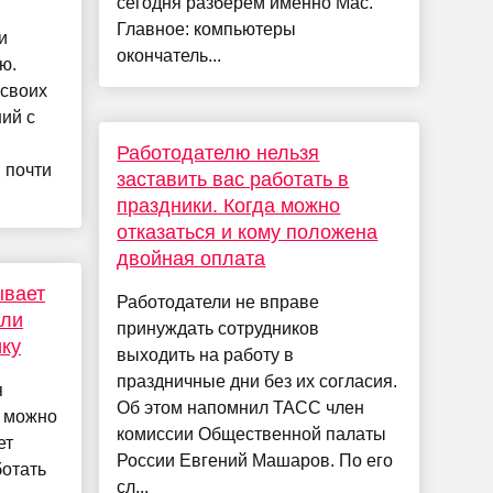
сегодня разберём именно Mac.
Главное: компьютеры
и
окончатель...
ю.
 своих
ий с
Работодателю нельзя
 почти
заставить вас работать в
праздники. Когда можно
отказаться и кому положена
двойная оплата
ывает
Работодатели не вправе
шли
принуждать сотрудников
ику
выходить на работу в
праздничные дни без их согласия.
я
Об этом напомнил ТАСС член
с можно
комиссии Общественной палаты
ет
России Евгений Машаров. По его
ботать
сл...