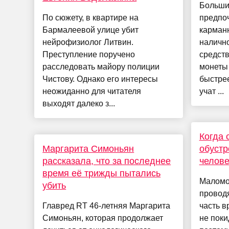
Больши
По сюжету, в квартире на
предпо
Бармалеевой улице убит
карманн
нейрофизиолог Литвин.
налично
Преступление поручено
средст
расследовать майору полиции
монеты
Чистову. Однако его интересы
быстрее
неожиданно для читателя
учат ...
выходят далеко з...
Когда 
Маргарита Симоньян
обустр
рассказала, что за последнее
челове
время её трижды пытались
Маломо
убить
провод
Главред RT 46-летняя Маргарита
часть в
Симоньян, которая продолжает
не поки