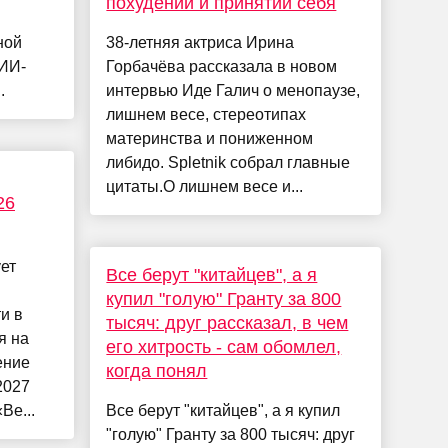
похудении и принятии себя
ной
38-летняя актриса Ирина
 ИИ-
Горбачёва рассказала в новом
.
интервью Иде Галич о менопаузе,
лишнем весе, стереотипах
материнства и пониженном
либидо. Spletnik собрал главные
цитаты.О лишнем весе и...
26
ет
Все берут "китайцев", а я
купил "голую" Гранту за 800
и в
тысяч: друг рассказал, в чем
я на
его хитрость - сам обомлел,
ение
когда понял
2027
Ве...
Все берут "китайцев", а я купил
"голую" Гранту за 800 тысяч: друг