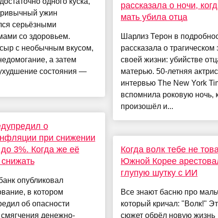
достаточно одного куска,
рассказала о ночи, когд
привычный ужин
мать убила отца
лся серьёзными
мами со здоровьем.
Шарлиз Терон в подробно
сыр с необычным вкусом,
рассказала о трагическом
недомогание, а затем
своей жизни: убийстве отц
 ухудшение состояния —
матерью. 50-летняя актрис
интервью The New York Ti
вспомнила роковую ночь, 
произошёл и...
едупредил о
инфляции при снижении
 до 3%. Когда же её
Когда волк тебе не тов
 снижать
Южной Корее арестова
глупую шутку с ИИ
банк опубликовал
вание, в котором
Все знают басню про маль
редил об опасности
который кричал: "Волк!" Э
 смягчения денежно-
сюжет обрёл новую жизнь