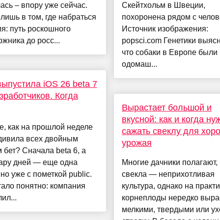
ась – впору уже сейчас.
Скейтхольм в Швеции,
лишь в том, где набраться
похоронена рядом с челов
я: путь роскошного
Источник изображения:
жника до росс...
popsci.com Генетики выяс
что собаки в Европе были
одомаш...
выпустила iOS 26 beta 7
зработчиков. Когда
Вырастает большой и
вкусной: как и когда ну
, как на прошлой неделе
сажать свеклу для хор
удивила всех двойным
урожая
 бет? Сначала beta 6, а
ару дней — еще одна
Многие дачники полагают, 
 но уже с пометкой public.
свекла — неприхотливая
тало понятно: компания
культура, однако на практ
ил...
корнеплоды нередко выра
мелкими, твердыми или ух