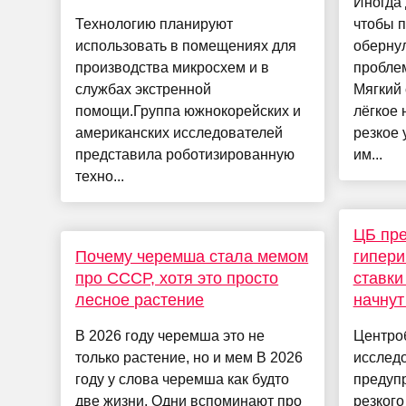
Иногда 
Технологию планируют
чтобы 
использовать в помещениях для
оберну
производства микросхем и в
пробле
службах экстренной
Мягкий 
помощи.Группа южнокорейских и
лёгкое 
американских исследователей
резкое
представила роботизированную
им...
техно...
ЦБ пр
Почему черемша стала мемом
гипер
про СССР, хотя это просто
ставки
лесное растение
начнут
В 2026 году черемша это не
Центро
только растение, но и мем В 2026
исследо
году у слова черемша как будто
предуп
две жизни. Одни вспоминают про
резкого