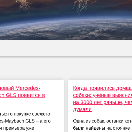
новый Mercedes-
Когда появились дома
h GLS появится в
собаки: учёные выяснил
и
на 3000 лет раньше, ч
думали
ься о покупке свежего
s-Maybach GLS – а его
Одна из собак, останки ко
я премьера уже
были найдены на стоянке