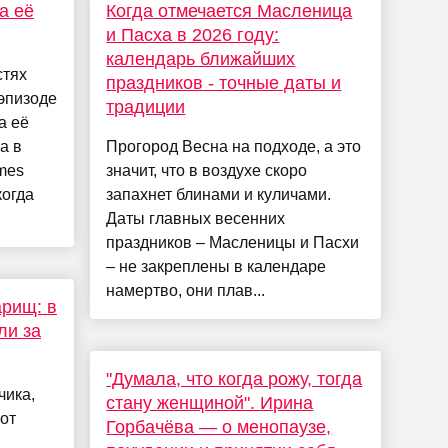
а её
Когда отмечается Масленица
и Пасха в 2026 году:
календарь ближайших
стях
праздников - точные даты и
 эпизоде
традиции
а её
а в
Прогород Весна на подходе, а это
mes
значит, что в воздухе скоро
когда
запахнет блинами и куличами.
Даты главных весенних
праздников – Масленицы и Пасхи
– не закреплены в календаре
намертво, они плав...
арищ: в
ли за
"Думала, что когда рожу, тогда
чика,
стану женщиной". Ирина
тот
Горбачёва — о менопаузе,