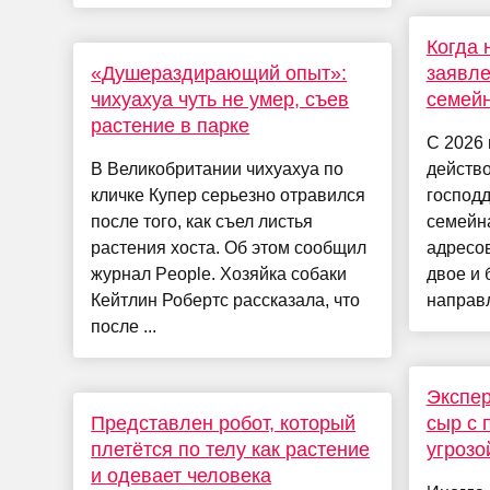
Когда 
«Душераздирающий опыт»:
заявле
чихуахуа чуть не умер, съев
семей
растение в парке
С 2026 
В Великобритании чихуахуа по
действ
кличке Купер серьезно отравился
господ
после того, как съел листья
семейн
растения хоста. Об этом сообщил
адресов
журнал People. Хозяйка собаки
двое и 
Кейтлин Робертс рассказала, что
направл
после ...
Экспер
Представлен робот, который
сыр с 
плетётся по телу как растение
угрозо
и одевает человека