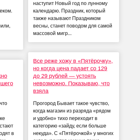
наступит Новый год по лунному
еком.
календарю. Праздник, который
также называют Праздником
нили,
весны, станет поводом для самой
массовой мигр...
Все реже хожу в «Пятёрочку»,
но когда цена падает со 129
жно
до 29 рублей — устоять
ошего
невозможно. Показываю, что
взяла
что
Прогород Бывает такое чувство,
когда магазин из разряда «рядом
ике
и удобно» тихо переходит в
стают
категорию «зайду, если больше
одят в
некуда». С «Пятёрочкой» у многих