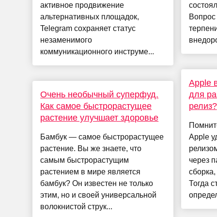
активное продвижение
состоял
альтернативных площадок,
Вопрос 
Telegram сохраняет статус
терпени
незаменимого
внедоро
коммуникационного инструме...
Apple 
Очень необычный суперфуд.
для ра
Как самое быстрорастущее
релиз?
растение улучшает здоровье
Помните
Бамбук — самое быстрорастущее
Apple 
растение. Вы же знаете, что
релизом
самым быстрорастущим
через п
растением в мире является
сборка,
бамбук? Он известен не только
Тогда с
этим, но и своей универсальной
определ
волокнистой струк...