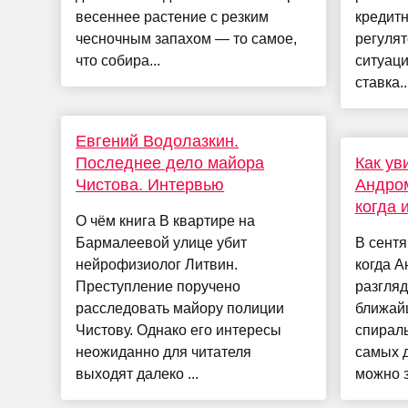
весеннее растение с резким
кредитн
чесночным запахом — то самое,
регуля
что собира...
ситуаци
ставка..
Евгений Водолазкин.
Последнее дело майора
Как ув
Чистова. Интервью
Андром
когда 
О чём книга В квартире на
Бармалеевой улице убит
В сентя
нейрофизиолог Литвин.
когда А
Преступление поручено
разгляд
расследовать майору полиции
ближай
Чистову. Однако его интересы
спираль
неожиданно для читателя
самых д
выходят далеко ...
можно з