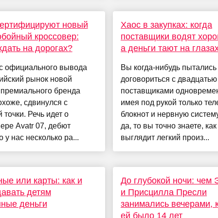
сертифицируют новый
Хаос в закупках: когда
бойный кроссовер:
поставщики водят хоро
ждать на дорогах?
а деньги тают на глаза
с официального вывода
Вы когда-нибудь пытались
ийский рынок новой
договориться с двадцатью
 премиального бренда
поставщиками одновреме
похоже, сдвинулся с
имея под рукой только тел
 точки. Речь идет о
блокнот и нервную систем
ере Avatr 07, дебют
да, то вы точно знаете, как
о у нас несколько ра...
выглядит легкий произ...
ые или карты: как и
До глубокой ночи: чем 
давать детям
и Присцилла Пресли
ные деньги
занимались вечерами, 
ей было 14 лет