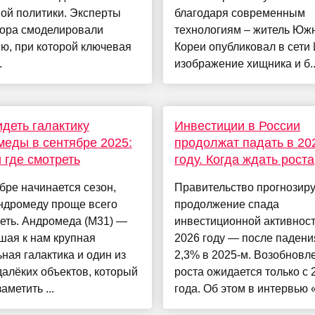
ой политики. Эксперты
благодаря современным
тора смоделировали
технологиям – житель Юж
ю, при которой ключевая
Кореи опубликовал в сети
.
изображение хищника и б..
идеть галактику
Инвестиции в России
еды в сентябре 2025:
продолжат падать в 20
и где смотреть
году. Когда ждать роста
бре начинается сезон,
Правительство прогнозиру
ндромеду проще всего
продолжение спада
еть. Андромеда (M31) —
инвестиционной активност
шая к нам крупная
2026 году — после падени
ная галактика и один из
2,3% в 2025-м. Возобновл
алёких объектов, который
роста ожидается только с 
аметить ...
года. Об этом в интервью «