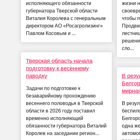
исполняющего обязанности
жизни 
губернатора Тверской области
своевре
Виталия Королева с генеральным
чтобы п
директором АО «Росагролизинг»
Продви
Павлом Косовым и ...
лестниц
решени
сло...
Тверская область начала
подготовку к весеннему
паводку
В резу
Белгор
Задачи по подготовке к
мирна
безаварийному прохождению
весеннего половодья в Тверской
В резул
области в 2026 году поставил
беспил
временно исполняющий
Белгоро
обязанности губернатора Виталий
одна ж
Королев на заседании регион...
автомоб