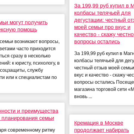
За 199,99 руб купил в 
колбасы телячьей для
дегустации: честный от
мьи могут получить
моей семьи про вкус и
ексную помощь
качество - скажу честно
вопросы остались
 семьи возникают вопросы,
тветами часто приходится
За 199,99 руб купил в Маг
ься сразу в несколько
колбасы телячьей для дегу
ний: к юристу, психологу, в
честный отзыв моей семьи
 соцзащиты, службу
вкус и качество - скажу чес
ти или к специалистам по
вопросы остались Посещ
магазина торговой сети «
вновь ...
ности и преимущества
 планирования семьи
Кремация в Москве
продолжает набирать
аря современному ритму