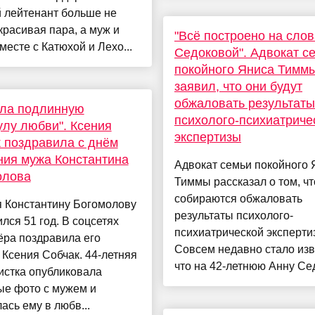
 лейтенант больше не
красивая пара, а муж и
"Всё построено на слов
месте с Катюхой и Лехо...
Седоковой". Адвокат с
покойного Яниса Тимм
заявил, что они будут
обжаловать результаты
ала подлинную
психолого-психиатриче
лу любви". Ксения
экспертизы
 поздравила с днём
ия мужа Константина
Адвокат семьи покойного 
олова
Тиммы рассказал о том, чт
собираются обжаловать
я Константину Богомолову
результаты психолого-
лся 51 год. В соцсетях
психиатрической эксперти
ёра поздравила его
Совсем недавно стало изв
 Ксения Собчак. 44-летняя
что на 42-летнюю Анну Сед
истка опубликовала
ые фото с мужем и
ась ему в любв...