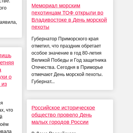
стве.
Мемориал морским
ого
пехотинцам ТОФ открыли во
и
Владивостоке в День морской
аявила,
пехоты
Губернатор Приморского края
отметил, что праздник обретает
особое значение в год 80-летия
 лишь
Великой Победы и Год защитника
етняя
Отечества. Сегодня в Приморье
а
отмечают День морской пехоты.
ухи о
Губернат...
 из
ия
Российское историческое
х, что
общество провело День
й
малых городов России
воём
овала