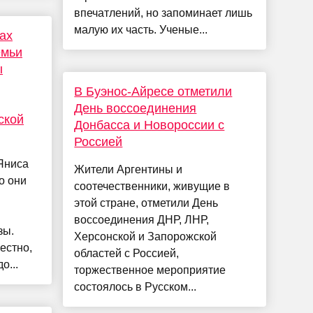
впечатлений, но запоминает лишь
малую их часть. Ученые...
ах
емьи
ы
В Буэнос-Айресе отметили
День воссоединения
ской
Донбасса и Новороссии с
Россией
Яниса
Жители Аргентины и
о они
соотечественники, живущие в
этой стране, отметили День
воссоединения ДНР, ЛНР,
зы.
Херсонской и Запорожской
естно,
областей с Россией,
о...
торжественное мероприятие
состоялось в Русском...