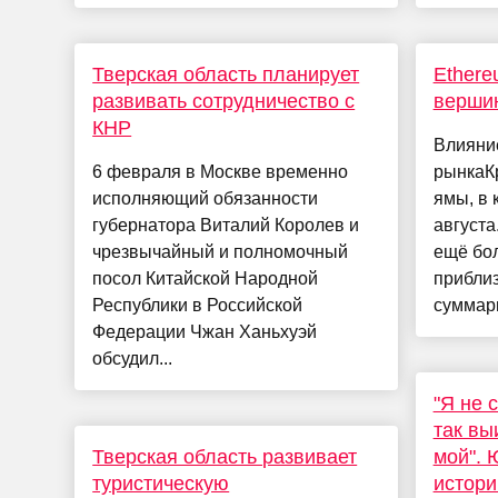
Тверская область планирует
Ethere
развивать сотрудничество с
вершин
КНР
Влияни
6 февраля в Москве временно
рынкаК
исполняющий обязанности
ямы, в 
губернатора Виталий Королев и
августа
чрезвычайный и полномочный
ещё бол
посол Китайской Народной
приблиз
Республики в Российской
суммарн
Федерации Чжан Ханьхуэй
обсудил...
"Я не 
так вы
Тверская область развивает
мой". 
туристическую
истори