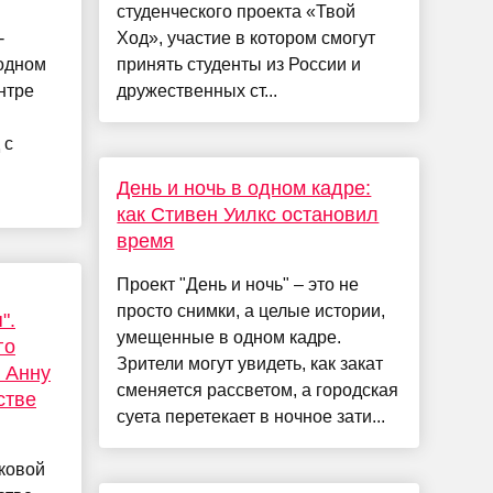
студенческого проекта «Твой
-
Ход», участие в котором смогут
одном
принять студенты из России и
нтре
дружественных ст...
 с
День и ночь в одном кадре:
как Стивен Уилкс остановил
время
Проект "День и ночь" – это не
просто снимки, а целые истории,
".
умещенные в одном кадре.
го
Зрители могут увидеть, как закат
 Анну
сменяется рассветом, а городская
стве
суета перетекает в ночное зати...
ковой