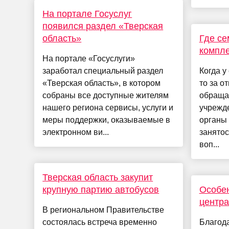
На портале Госуслуг
появился раздел «Тверская
область»
Где се
компл
На портале «Госуслуги»
заработал специальный раздел
Когда у
«Тверская область», в котором
то за о
собраны все доступные жителям
обращат
нашего региона сервисы, услуги и
учрежде
меры поддержки, оказываемые в
органы
электронном ви...
занятос
воп...
Тверская область закупит
крупную партию автобусов
Особен
центра
В региональном Правительстве
состоялась встреча временно
Благод