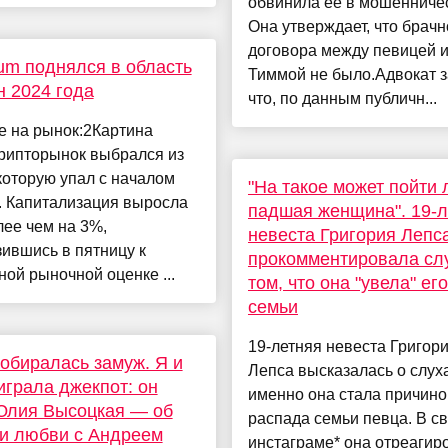
обвинила её в мошенниче
Она утверждает, что брачн
договора между певицей 
um поднялся в область
Тиммой не было.Адвокат з
 2024 года
что, по данным публичн...
е на рынок:2Картина
рипторынок выбрался из
которую упал с началом
"На такое может пойти
. Капитализация выросла
падшая женщина". 19-л
ее чем на 3%,
невеста Григория Лепс
ившись в пятницу к
прокомментировала сл
ой рыночной оценке ...
том, что она "увела" его
семьи
19-летняя невеста Григор
собиралась замуж. Я и
Лепса высказалась о слуха
играла джекпот: он
именно она стала причино
Юлия Высоцкая — об
распада семьи певца. В с
и любви с Андреем
инстаграме* она отреагир