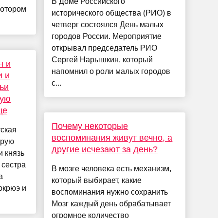
В Доме Российского
котором
исторического общества (РИО) в
четверг состоялся День малых
городов России. Мероприятие
открывал председатель РИО
Сергей Нарышкин, который
н и
напомнил о роли малых городов
и и
с...
ьи
кую
це
Почему некоторые
тская
воспоминания живут вечно, а
орую
другие исчезают за день?
и князь
е сестра
В мозге человека есть механизм,
а
который выбирает, какие
юкрюэ и
воспоминания нужно сохранить
Мозг каждый день обрабатывает
огромное количество