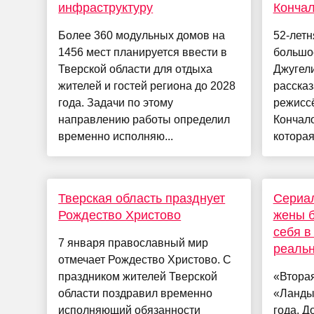
инфраструктуру
Кончал
Более 360 модульных домов на
52-лет
1456 мест планируется ввести в
большо
Тверской области для отдыха
Джугели
жителей и гостей региона до 2028
рассказ
года. Задачи по этому
режисс
направлению работы определил
Кончало
временно исполняю...
которая
Тверская область празднует
Сериал
Рождество Христово
жены 
себя в
7 января православный мир
реаль
отмечает Рождество Христово. С
праздником жителей Тверской
«Втора
области поздравил временно
«Ланды
исполняющий обязанности
года. Д