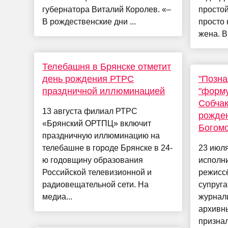
губернатора Виталий Королев. «–
простой
В рождественские дни ...
просто 
жена. В
Телебашня в Брянске отметит
день рождения РТРС
"Позн
праздничной иллюминацией
"форму
Собчак
13 августа филиал РТРС
рожден
«Брянский ОРТПЦ» включит
Богом
праздничную иллюминацию на
телебашне в городе Брянске в 24-
23 июл
ю годовщину образования
исполни
Российской телевизионной и
режисс
радиовещательной сети. На
супруга
медиа...
журнал
архивн
признал