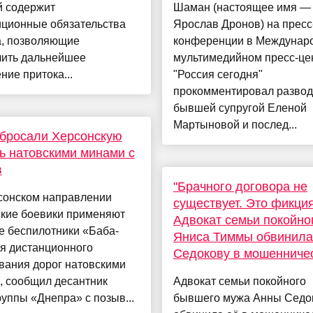
й содержит
Шаман (настоящее имя —
иционные обязательства
Ярослав Дронов) на пресс
а, позволяющие
конференции в Междунар
чить дальнейшее
мультимедийном пресс-це
ние притока...
"Россия сегодня"
прокомментировал развод
бывшей супругой Еленой
Мартыновой и послед...
бросали Херсонскую
ь натовскими минами с
в
"Брачного договора не
сонском направлении
существует. Это фикция
ские боевики применяют
Адвокат семьи покойно
е беспилотники «Баба-
Яниса Тиммы обвинила
я дистанционного
Седокову в мошенниче
вания дорог натовскими
, сообщил десантник
Адвокат семьи покойного
уппы «Днепра» с позыв...
бывшего мужа Анны Седо