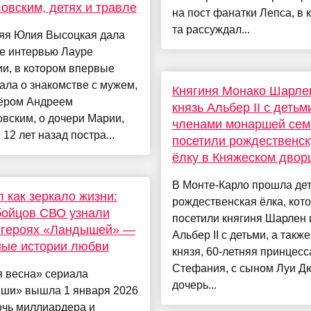
овским, детях и травле
на пост фанатки Лепса, в 
та рассуждал...
няя Юлия Высоцкая дала
е интервью Лауре
и, в котором впервые
ала о знакомстве с мужем,
Княгиня Монако Шарле
ёром Андреем
князь Альбер II с детьм
вским, о дочери Марии,
членами монаршей сем
 12 лет назад постра...
посетили рождественс
ёлку в Княжеском двор
В Монте-Карло прошла де
 как зеркало жизни:
рождественская ёлка, кот
бойцов СВО узнали
посетили княгиня Шарлен 
 героях «Ландышей» —
Альбер II с детьми, а такж
ные истории любви
князя, 60-летняя принцесс
Стефания, с сыном Луи Д
я весна» сериала
дочерь...
ши» вышла 1 января 2026
очь миллиардера и