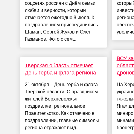
соцсетях россиян с Днём семьи,
которы
любви и верности, который
инвест
отмечается ежегодно 8 июля. К
регион
поздравлениям присоединились
обеспе
Шаман, Сергей Жуков и Олег
увеличе
Газманов. Фото с сем...
ВСУ за
Тверская область отмечает
област
День герба и флага региона
дроно
21 октября – День герба и флага
На Хер
Тверской области. С праздником
украин
жителей Верхневолжья
тяжелы
поздравляет региональное
Яга» дл
Правительство. Как отмечено в
миниро
поздравлении, главные символы
минами
региона отражают выд...
бронегр