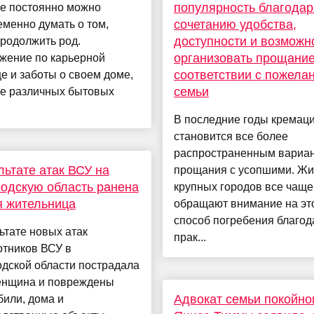
популярность благодар
не постоянно можно
сочетанию удобства,
менно думать о том,
доступности и возможн
родолжить род.
организовать прощание
жение по карьерной
соответствии с пожела
е и заботы о своем доме,
семьи
е различных бытовых
В последние годы кремац
становится все более
распространенным вариа
льтате атак ВСУ на
прощания с усопшими. Жи
одскую область ранена
крупных городов все чаще
я жительница
обращают внимание на эт
способ погребения благод
ьтате новых атак
прак...
отников ВСУ в
дской области пострадала
енщина и повреждены
Адвокат семьи покойно
или, дома и