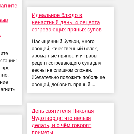
Магните
Идеальное блюдо в
зыв
ненастный день. 4 рецепта
согревающих пряных супов
,
Насыщенный бульон, много
овощей, качественный белок,
ните
ароматные пряности и травы —
стации:
рецепт согревающего супа для
 про
весны не слишком сложен.
тно,
Желательно положить побольше
ение
овощей, добавить пряный ...
Магнит»
День святителя Николая
Чудотворца: что нельзя
делать, и о чём говорят
приметы