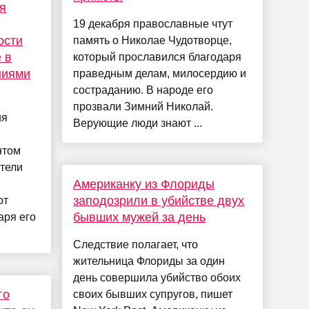
я
19 декабря православные чтут
ости
память о Николае Чудотворце,
 в
который прославился благодаря
ниями
праведным делам, милосердию и
состраданию. В народе его
прозвали Зимний Николай.
ия
Верующие люди знают ...
нтом
тели
Американку из Флориды
заподозрили в убийстве двух
от
бывших мужей за день
аря его
Следствие полагает, что
жительница Флориды за один
день совершила убийство обоих
го
своих бывших супругов, пишет