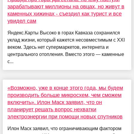
зарабатывают миллионы на овцах, но живут в
каменных хижинах - съездил как турист и все
увидел сам
Яндекс.Карты Высоко в горах Кавказа сохранился
уклад жизни, который кажется несовместимым с XXI
веком. Здесь нет супермаркетов, интернета и
центрального отопления. Вместо этого — каменные
с...
«Возможно, уже в конце этого года, мы будем
производить больше микросхем, чем сможем
включить». Илон Маск заявил, что он
планирует решать вопрос нехватки
электроэнергии при помощи новых спутников
Илон Маск заявил, что ограничивающим фактором