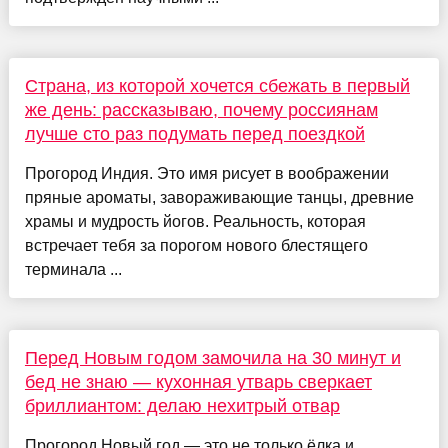
Страна, из которой хочется сбежать в первый
же день: рассказываю, почему россиянам
лучше сто раз подумать перед поездкой
Прогород Индия. Это имя рисует в воображении
пряные ароматы, завораживающие танцы, древние
храмы и мудрость йогов. Реальность, которая
встречает тебя за порогом нового блестящего
терминала ...
Перед Новым годом замочила на 30 минут и
бед не знаю — кухонная утварь сверкает
бриллиантом: делаю нехитрый отвар
Прогород Новый год — это не только ёлка и