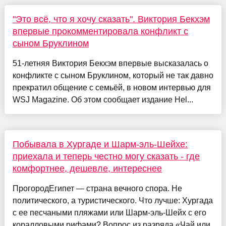
"Это всё, что я хочу сказать". Виктория Бекхэм
впервые прокомментировала конфликт с
сыном Бруклином
51-летняя Виктория Бекхэм впервые высказалась о
конфликте с сыном Бруклином, который не так давно
прекратил общение с семьёй, в новом интервью для
WSJ Magazine. Об этом сообщает издание Hel...
Побывала в Хургаде и Шарм-эль-Шейхе:
приехала и теперь честно могу сказать - где
комфортнее, дешевле, интереснее
ПрогородЕгипет — страна вечного спора. Не
политического, а туристического. Что лучше: Хургада
с ее песчаными пляжами или Шарм-эль-Шейх с его
коралловыми рифами? Вопрос из разряда «Чай или