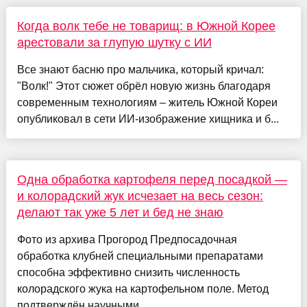
Когда волк тебе не товарищ: в Южной Корее
арестовали за глупую шутку с ИИ
Все знают басню про мальчика, который кричал:
"Волк!" Этот сюжет обрёл новую жизнь благодаря
современным технологиям – житель Южной Кореи
опубликовал в сети ИИ-изображение хищника и б...
Одна обработка картофеля перед посадкой —
и колорадский жук исчезает на весь сезон:
делают так уже 5 лет и бед не знаю
Фото из архива Прогород Предпосадочная
обработка клубней специальными препаратами
способна эффективно снизить численность
колорадского жука на картофельном поле. Метод
подтверждён научными ...