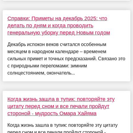
Справки: Приметы на декабрь 2025: что
делать по дням и когда проводить
генеральную уборку перед Новым годом
Декабрь испокон веков считался особенным
месяцем в народном календаре – временем
сильных примет и точных предсказаний. Связано это
с природными переломами: зимним
солнцестоянием, окончатель...
Когда жизнь зашла в тупик: повторяйте эту
цитату перед сном и все печали пройдут
стороной - мудрость Омара Хайяма
Когда жизнь зашла в тупик: повторяйте эту цитату
перед сном и все печали пройдут стороной -