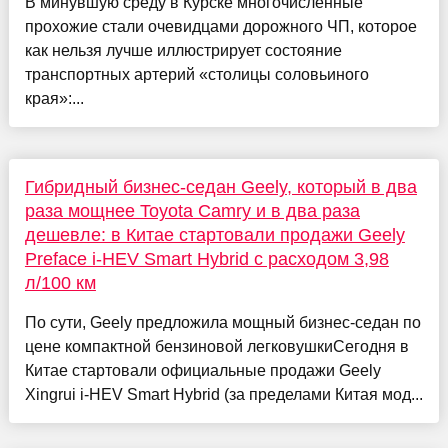
В минувшую среду в Курске многочисленные
прохожие стали очевидцами дорожного ЧП, которое
как нельзя лучше иллюстрирует состояние
транспортных артерий «столицы соловьиного
края»:...
Гибридный бизнес-седан Geely, который в два
раза мощнее Toyota Camry и в два раза
дешевле: в Китае стартовали продажи Geely
Preface i-HEV Smart Hybrid с расходом 3,98
л/100 км
По сути, Geely предложила мощный бизнес-седан по
цене компактной бензиновой легковушкиСегодня в
Китае стартовали официальные продажи Geely
Xingrui i-HEV Smart Hybrid (за пределами Китая мод...