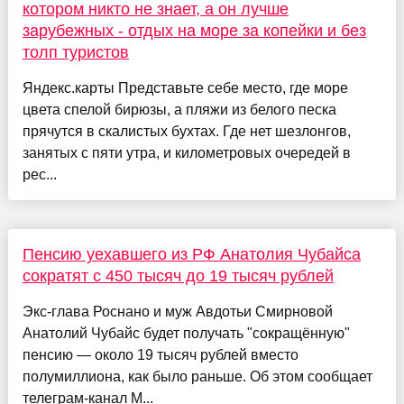
котором никто не знает, а он лучше
зарубежных - отдых на море за копейки и без
толп туристов
Яндекс.карты Представьте себе место, где море
цвета спелой бирюзы, а пляжи из белого песка
прячутся в скалистых бухтах. Где нет шезлонгов,
занятых с пяти утра, и километровых очередей в
рес...
Пенсию уехавшего из РФ Анатолия Чубайса
сократят с 450 тысяч до 19 тысяч рублей
Экс-глава Роснано и муж Авдотьи Смирновой
Анатолий Чубайс будет получать "сокращённую"
пенсию — около 19 тысяч рублей вместо
полумиллиона, как было раньше. Об этом сообщает
телеграм-канал M...