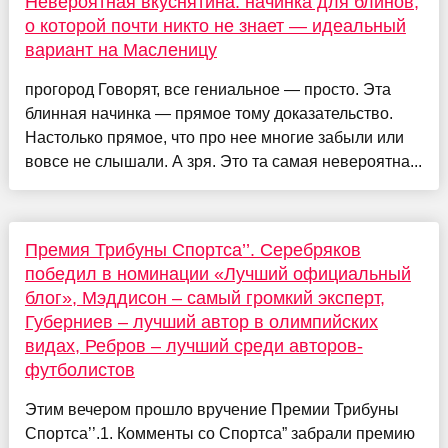
Невероятная вкуснятина: начинка для блинов,
о которой почти никто не знает — идеальный
вариант на Масленицу
прогород Говорят, все гениальное — просто. Эта
блинная начинка — прямое тому доказательство.
Настолько прямое, что про нее многие забыли или
вовсе не слышали. А зря. Это та самая невероятна...
Премия Трибуны Спортса’’. Серебряков
победил в номинации «Лучший официальный
блог», Мэддисон – самый громкий эксперт,
Губерниев – лучший автор в олимпийских
видах, Ребров – лучший среди авторов-
футболистов
Этим вечером прошло вручение Премии Трибуны
Спортса’’.1. Комменты со Спортса” забрали премию