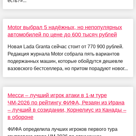
есть?»...
Motor выбрал 5 надёжных, но непопулярных
автомобилей по цене до 600 тысяч рублей
Новая Lada Granta сейчас стоит от 770 900 рублей.
Редакция журнала Motor собрала пять вариантов
подержанных машин, которые обойдутся дешевле
вазовского бестселлера, но притом порадуют новог...
Месси – лучший игрок атаки в 1-м туре
ЧМ-2026 по рейтингу ФИФА, Резаян из Ирана
– лучший в созидании, Корнелиус из Канады –
в обороне
ФИФА определила лучших игроков первого тура