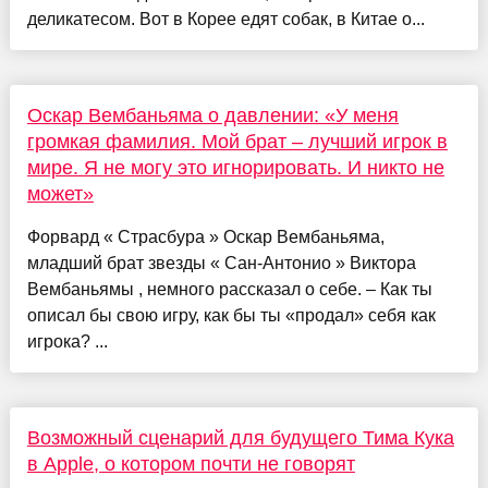
деликатесом. Вот в Корее едят собак, в Китае о...
Оскар Вембаньяма о давлении: «У меня
громкая фамилия. Мой брат – лучший игрок в
мире. Я не могу это игнорировать. И никто не
может»
Форвард « Страсбура » Оскар Вембаньяма,
младший брат звезды « Сан-Антонио » Виктора
Вембаньямы , немного рассказал о себе. – Как ты
описал бы свою игру, как бы ты «продал» себя как
игрока? ...
Возможный сценарий для будущего Тима Кука
в Apple, о котором почти не говорят