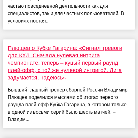
частью повседневной деятельности как для
специалистов, так и для частных пользователей. В
условиях постоя...
Плющев о Кубке Гагарина: «Сигнал тревоги
для КХЛ. Сначала нулевая интрига
чемпионате, теперь – куцый первый раунд
плей-офф, с той же нулевой интригой. Лига
задумается, надеюсь»
Бывший главный тренер сборной России Владимир
Плющев поделился мыслями об итогах первого
раунда плей-офф Кубка Гагарина, в котором только
в одной из восьми серий было шесть матчей. –
Владим...