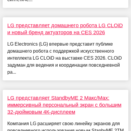
LG представляет домашнего робота LG CLOiD
и новый бренд актуаторов на CES 2026
LG Electronics (LG) впервые представит публике
домашнего робота с поддержкой искусственного
интеллекта LG CLOiD на выставке CES 2026. CLOiD
задуман для ведения и координации повседневной
ра...
LG представляет StandbyME 2 Макс/Мах:
иммерсивный персональный экран с большим
32-дюймовым 4К-дисплеем
Компания LG расширяет свою линейку экранов для
повседневного использования новым StanbyME 2TM