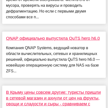
мусора, проверять на вирусы и проводить
дефрагментацию. Но если с первыми двумя
способами все п...
QNAP официально выпустила QuTS hero h6.0
Компания QNAP Systems, ведущий новатор в
области вычислительных, сетевых и хранилищных
решений, официально выпустила QuTS hero h6.0 —
новейшую операционную систему для NAS на базе
ZFS...
В Крыму цены совсем другие: туристы пришли
в сетевой магазин и ахнули от цен на фрукты,
овощи и сладости и сыры - сравниваем с