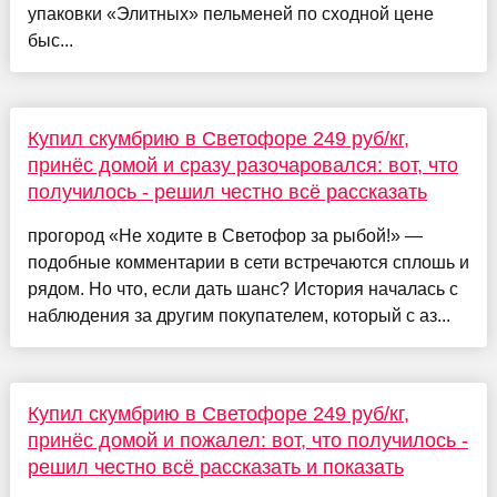
упаковки «Элитных» пельменей по сходной цене
быс...
Купил скумбрию в Светофоре 249 руб/кг,
принёс домой и сразу разочаровался: вот, что
получилось - решил честно всё рассказать
прогород «Не ходите в Светофор за рыбой!» —
подобные комментарии в сети встречаются сплошь и
рядом. Но что, если дать шанс? История началась с
наблюдения за другим покупателем, который с аз...
Купил скумбрию в Светофоре 249 руб/кг,
принёс домой и пожалел: вот, что получилось -
решил честно всё рассказать и показать