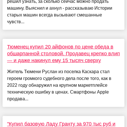
решил узнать, за сколько сейчас можно продать
машину. Выяснил и ахнул - рассказываю Истории
старых машин всегда вызывают смешанные
чувств...
Тюменец купил 20 айфонов по цене обеда в
обшарпанной столовой. Продавец крепко влип
— и даже накинул ему 15 тысяч сверху
Житель Тюмени Руслан из поселка Каскара стал
героем громкого судебного дела после того, как в
2022 году обнаружил на крупном маркетплейсе
техническую ошибку в ценах. Смартфоны Apple
продава...
"Купил базовую Ладу Гранту за 970 тыс руб и