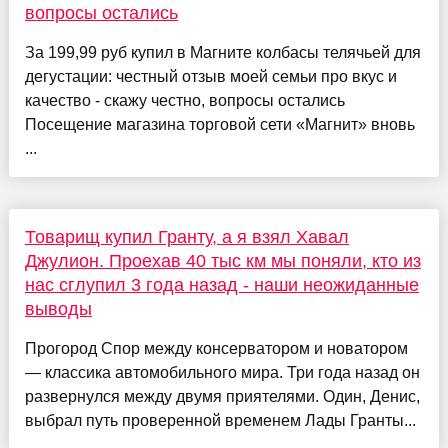
вопросы остались
За 199,99 руб купил в Магните колбасы телячьей для
дегустации: честный отзыв моей семьи про вкус и
качество - скажу честно, вопросы остались
Посещение магазина торговой сети «Магнит» вновь
...
Товарищ купил Гранту, а я взял Хавал
Джулион. Проехав 40 тыс км мы поняли, кто из
нас сглупил 3 года назад - наши неожиданные
выводы
Прогород Спор между консерватором и новатором
— классика автомобильного мира. Три года назад он
развернулся между двумя приятелями. Один, Денис,
выбрал путь проверенной временем Лады Гранты...