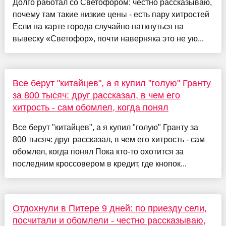
Долго работал со Светофором: честно рассказываю,
почему там такие низкие цены - есть пару хитростей
Если на карте города случайно наткнуться на
вывеску «Светофор», почти наверняка это не ую...
Все берут "китайцев", а я купил "голую" Гранту
за 800 тысяч: друг рассказал, в чем его
хитрость - сам обомлел, когда понял
Все берут "китайцев", а я купил "голую" Гранту за
800 тысяч: друг рассказал, в чем его хитрость - сам
обомлел, когда понял Пока кто-то охотится за
последним кроссовером в кредит, где кнопок...
Отдохнули в Питере 9 дней: по приезду сели,
посчитали и обомлели - честно рассказываю,