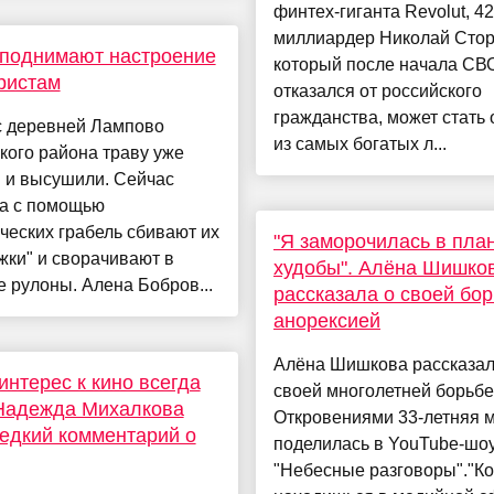
финтех-гиганта Revolut, 4
миллиардер Николай Стор
 поднимают настроение
который после начала СВ
ристам
отказался от российского
гражданства, может стать
с деревней Лампово
из самых богатых л...
кого района траву уже
 и высушили. Сейчас
ра с помощью
ческих грабель сбивают их
"Я заморочилась в пла
жки" и сворачивают в
худобы". Алёна Шишко
 рулоны. Алена Бобров...
рассказала о своей бор
анорексией
Алёна Шишкова рассказал
 интерес к кино всегда
своей многолетней борьбе
 Надежда Михалкова
Откровениями 33-летняя 
едкий комментарий о
поделилась в YouTube-шо
"Небесные разговоры"."Ко