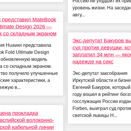
Россию не ухудшит их пр
уровень жизни. На заседа
авгу...
 представил MateBook
ltimate Design 2026 —
к со складным экраном
Экс-депутат Бакуров в
ия Huawei представила
суд против девушки, ко
k Fold Ultimate Design
заплатил 34 млн — яко
 обновленную модель
надежде на секс
а со складным экраном.
ство получило улучшенные
Экс-депутат заксобрания
ские характеристики, а
Иркутской области и бизн
вежую в...
Евгений Бакуров, который
году вошел в рейтинг бог
госслужащих России изда
Forbes, выиграл суд проти
шена прокладка
светской львицы Н...
аспийской волоконно-
ской кабельной линии