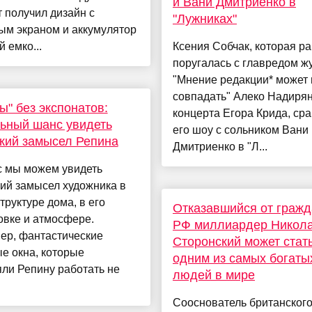
и Вани Дмитриенко в
 получил дизайн с
"Лужниках"
ым экраном и аккумулятор
 емко...
Ксения Собчак, которая р
поругалась с главредом ж
"Мнение редакции* может 
совпадать" Алеко Надирян
ы" без экспонатов:
концерта Егора Крида, ср
ьный шанс увидеть
его шоу с сольником Вани
кий замысел Репина
Дмитриенко в "Л...
с мы можем увидеть
ий замысел художника в
труктуре дома, в его
Отказавшийся от гражд
овке и атмосфере.
РФ миллиардер Никол
ер, фантастические
Сторонский может стат
е окна, которые
одним из самых богаты
ли Репину работать не
людей в мире
Сооснователь британског