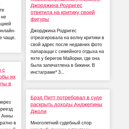
о
Джорджина Родригес
те
ответила на критику своей
 не
фигуры
ацией
онлайн-
Джорджина Родригес
е чаще.
отреагировала на волну критики в
свой адрес после недавних фото
папарацци с семейного отдыха на
яхте у берегов Майорки, где она
была запечатлена в бикини. В
 с
инстаграме* 3...
обы их
опы в
Брэд Питт потребовал в суде
через
раскрыть доходы Анджелины
ереезд
Джоли
ы Анны
ратно в
Многолетний судебный спор