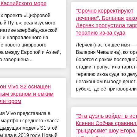
 Каспийского моря
"Срочно корректируют
ах проекта «Цифровой
лечение". Больная рак
ый Путь», реализуемого
Лерчек пропустила тар
циативе азербайджанской
терапию из-за суда
 и направленного на
ие нового цифрового
Лерчек (настоящее имя —
а между Европой и Азией,
Валерия Чекалина), котор
 завершена ...
борется с раком последне
стадии, пропустила таргет
терапию из-за суда по делу
незаконном выводе денег 
он Vivo S2 оснащен
рубеж, где её приговорили к
тым экраном и емким
улятором
я Vivo представила в
"Эта дуэль войдёт в ис
смартфон среднего класса
Ксения Собчак сравнил
едыдущая модель S1 этой
"рыцарские" шоу Егора
ышла в 2019 году. Новый