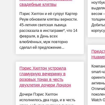
ноутбук
свадебные клятвы
выделя
Пэрис Хилтон и её супруг Картер
весом —
Реум обновили клятвы верности.
толщине
45-летняя светская львица
Добитьс
рассказала в инстаграме*, что 14
корпусу 
февраля, в День всех
влюблённых, муж повторно
сделал ей предложение...
Предст
Huawei
Компан
Пэрис Хилтон устроила
smart-ч
гламурную вечеринку в
ориент
розовых тонах в честь
активн
двухлетия дочери Лондон
Отличи
Дочери Пэрис Хилтон
поколен
исполнилось два года, и в честь
Watch G