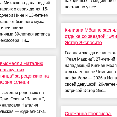
находишься в медийной с
а Михалкова дала редкий
постоянно у все...
ариях о своих детях, 15-
дочери Нине и 13-летнем
ване, от бывшего мужа
игинеишвили.
Килиана Мбаппе засня
ниями 39-летняя актриса
отдыхе со звездой "Эли
режиссёра Ни...
Эстер Экспосито
Главная звезда испанског
"Реал Мадрид", 27-летний
и высмеяли Наталию
нападающий Килиан Мбап
ельскую из
отдыхает после Чемпиона
лянца" за рецензию на
по футболу — 2026 в Испа
 Юрия Олеши
своей девушкой, 26-летне
актрисой Эстер Экс...
 высмеяли рецензию на
Юрия Олеши "Зависть",
ю написала Наталия
льская — журналистка,
Снежанна Георгиева,