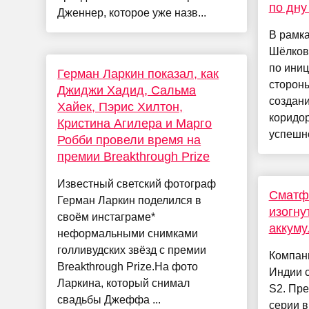
по дну
Дженнер, которое уже назв...
В рамк
Шёлков
по ини
Герман Ларкин показал, как
стороны
Джиджи Хадид, Сальма
создан
Хайек, Пэрис Хилтон,
коридор
Кристина Агилера и Марго
успешно
Робби провели время на
премии Breakthrough Prize
Известный светский фотограф
Сматф
Герман Ларкин поделился в
изогну
своём инстаграме*
аккум
неформальными снимками
голливудских звёзд с премии
Компани
Breakthrough Prize.На фото
Индии 
Ларкина, который снимал
S2. Пр
свадьбы Джеффа ...
серии в