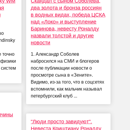
sky WM
Скандал с сыном Соболева,
ая
два золота и бронза россиян
м
в водных видах, победа ЦСКА
над «Локо» и выступление
Баринова, невесту Роналду
во
назвали толстой и другие
ndinsky
новости
е точно
1. Александр Соболев
 физики
набросился на СМИ и блогеров
 систем
после публикации новости о
просмотре сына в «Зените».
Видимо, из-за того, что в соцсетях
вспомнили, как мальчик называл
петербургский клуб ...
ичины
"Люди просто завидуют".
Невеста Криштиану Роналду