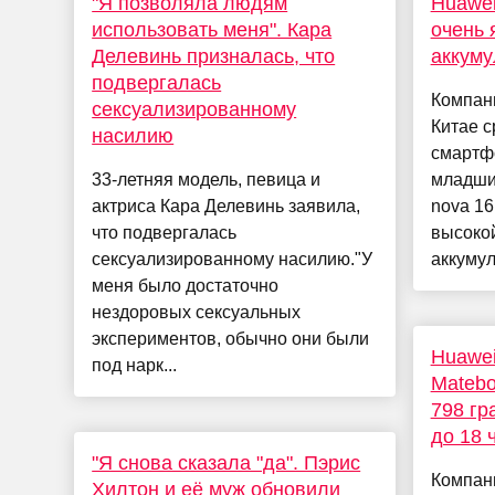
"Я позволяла людям
Huawei
использовать меня". Кара
очень 
Делевинь призналась, что
аккуму
подвергалась
Компан
сексуализированному
Китае 
насилию
смартфо
33-летняя модель, певица и
младши
актриса Кара Делевинь заявила,
nova 16
что подвергалась
высокой
сексуализированному насилию."У
аккумул
меня было достаточно
нездоровых сексуальных
экспериментов, обычно они были
Huawei
под нарк...
Matebo
798 гр
до 18 
"Я снова сказала "да". Пэрис
Компан
Хилтон и её муж обновили