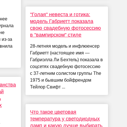
"Голая" невеста и готика:
анее
модель Габриетт показала
урнала
свою свадебную фотосессию
не
в "вампирском" стиле
 из-за
авнила
28-летняя модель и инфлюенсер
Габриетт (настоящее имя —
Габриэлла Ли Бехтель) показала в
соцсетях свадебную фотосессию
с 37-летним солистом группы The
1975 и бывшим бойфрендом
анства
Тейлор Свифт ...
ай
ь
х
Что такое цветовая
температура у светодиодных
о
ламп и какую лучше выбирать