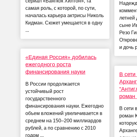
сериал «Бангкок Хилтон», та
Надежд
самая роль, с которой, по сути,
коммент
началась карьера актрисы Николь
летней 
Кидман. Сюжет умещается в одну
сыне И
...
Резо Г
Открове
и дочь 
«Единая Россия» добилась
ежегодного роста
финансирования науки
В сет
Арханг
В России продолжается
"Антиг
устойчивый рост
роман
государственного
финансирования науки. Ежегодно
В сети
объем вложений увеличивается в
роман 
среднем на 150–200 миллиардов
котору
рублей, а по сравнению с 2010
Арханге
годом ...