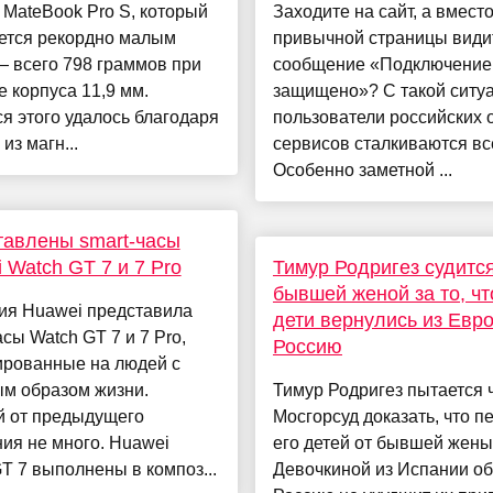
 MateBook Pro S, который
Заходите на сайт, а вмест
ется рекордно малым
привычной страницы види
 всего 798 граммов при
сообщение «Подключение
 корпуса 11,9 мм.
защищено»? С такой ситу
я этого удалось благодаря
пользователи российских 
из магн...
сервисов сталкиваются вс
Особенно заметной ...
авлены smart-часы
 Watch GT 7 и 7 Pro
Тимур Родригез судится
бывшей женой за то, чт
ия Huawei представила
дети вернулись из Евр
асы Watch GT 7 и 7 Pro,
Россию
ированные на людей с
ым образом жизни.
Тимур Родригез пытается 
й от предыдущего
Мосгорсуд доказать, что п
ия не много. Huawei
его детей от бывшей жен
T 7 выполнены в композ...
Девочкиной из Испании об