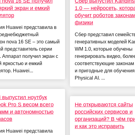
 nova 16 SE получил
Сбер выпустил Kandin
яркий экран и емкий
1.0 — нейросеть, котор
лятор
обучит роботов закона
физики
ия Huawei представила в
среднебюджетный
Сбер представил семейст
н nova 16 SE – это самый
генеративных моделей Ka
й представитель серии
WM 1.0, которые обучены
. Аппарат получил экран с
генерировать видео, боле
 яркостью и емкий
соответствующие законам
ятор. Huawei...
и пригодные для обучения
Physical AI. ...
 выпустил ноутбук
ok Pro S весом всего
Не открываются сайты
амм и автономностью
российских сервисов и
часов
организаций? В чём пр
и как это исправить
ия Huawei представила