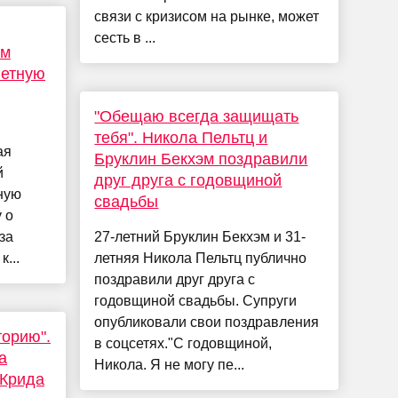
связи с кризисом на рынке, может
сесть в ...
ом
гетную
"Обещаю всегда защищать
тебя". Никола Пельтц и
ая
Бруклин Бекхэм поздравили
й
друг друга с годовщиной
ную
свадьбы
 о
за
27-летний Бруклин Бекхэм и 31-
...
летняя Никола Пельтц публично
поздравили друг друга с
годовщиной свадьбы. Супруги
опубликовали свои поздравления
торию".
в соцсетях."С годовщиной,
а
Никола. Я не могу пе...
 Крида