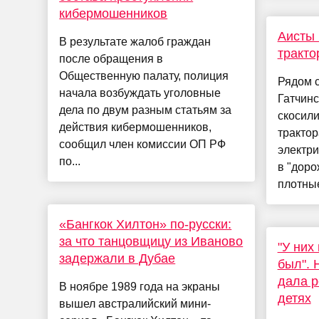
кибермошенников
Аисты
В результате жалоб граждан
тракто
после обращения в
Общественную палату, полиция
Рядом 
начала возбуждать уголовные
Гатчинс
дела по двум разным статьям за
скосили
действия кибермошенников,
тракто
сообщил член комиссии ОП РФ
электри
по...
в "доро
плотные
«Бангкок Хилтон» по-русски:
за что танцовщицу из Иваново
"У них
задержали в Дубае
был".
дала р
В ноябре 1989 года на экраны
детях
вышел австралийский мини-