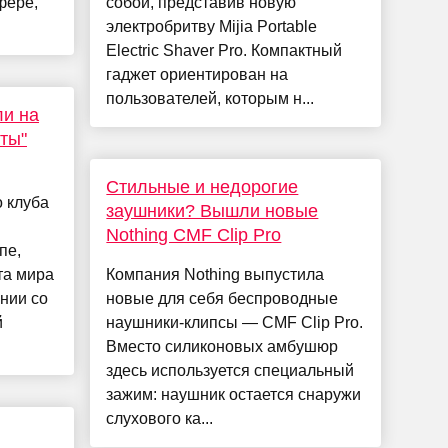
фере,
собой, представив новую
электробритву Mijia Portable
Electric Shaver Pro. Компактный
гаджет ориентирован на
пользователей, которым н...
ли на
ты"
Стильные и недорогие
о клуба
заушники? Вышли новые
Nothing CMF Clip Pro
пе,
та мира
Компания Nothing выпустила
нии со
новые для себя беспроводные
й
наушники-клипсы — CMF Clip Pro.
Вместо силиконовых амбушюр
здесь используется специальный
зажим: наушник остается снаружи
слухового ка...