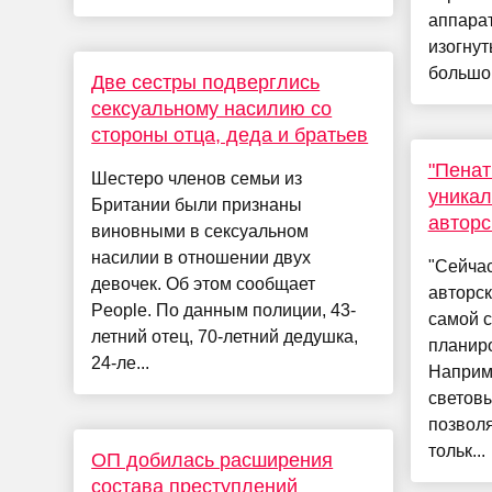
аппарат
изогнут
большой
Две сестры подверглись
сексуальному насилию со
стороны отца, деда и братьев
"Пенат
Шестеро членов семьи из
уникал
Британии были признаны
авторс
виновными в сексуальном
насилии в отношении двух
"Сейча
девочек. Об этом сообщает
авторск
People. По данным полиции, 43-
самой с
летний отец, 70-летний дедушка,
планир
24-ле...
Наприм
световы
позволя
тольк...
ОП добилась расширения
состава преступлений