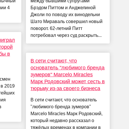
ивычный
между бывшими супругами
нии 4
Брэдом Питтом и Анджелиной
Джоли по поводу их винодельни
Шато Мираваль совершил новый
поворот. 62-летний Питт
потребовал через суд раскрыть...
ыиграл
торой
бы в
В сети считают, что
основатель "любимого бренда
зумеров" Marcelo Miracles
есмен
Марк Родовский может сесть в
 в 2019
тюрьму из-за своего бизнеса
атейших
ния
В сети считают, что основатель
в
"любимого бренда зумеров"
Marcelo Miracles Марк Родовский,
который недавно рассказал о
тяжёлых временах в компании в