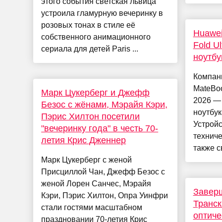
этого события светская львица
устроила гламурную вечеринку в
розовых тонах в стиле её
Huawei
собственного анимационного
Fold U
сериала для детей Paris ...
ноутбу
Компан
MateBoo
Марк Цукерберг и Джефф
2026 —
Безос с жёнами, Мэрайя Кэри,
ноутбук
Пэрис Хилтон посетили
Устрой
"вечеринку года" в честь 70-
техниче
летия Крис Дженнер
также с
Марк Цукерберг с женой
Присциллой Чан, Джефф Безос с
женой Лорен Санчес, Мэрайя
Завер
Кэри, Пэрис Хилтон, Опра Уинфри
Транск
стали гостями масштабном
оптиче
праздновании 70-летия Крис