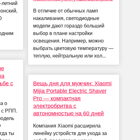
2-летний
онский,
В отличие от обычных ламп
О
накаливания, светодиодные
модели дают гораздо больший
 одним
выбор в плане настройки
освещения. Например, можно
выбрать цветовую температуру —
теплую, нейтральную или хол...
не
ва
ьбе с
Вещь дня для мужчин: Xiaomi
Mijia Portable Electric Shaver
Pro — компактная
а о
электробритва с
 с РПП.
автономностью на 60 дней
модель
у
Компания Xiaomi расширила
гда ты
линейку устройств для ухода за