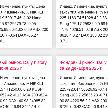
 Изменение, пункты Цена
Индекс Изменение, пункт
ия Изменение, % NIKKEI
закрытия Изменение, % N
9.9 59917.46 -1.02 Hang
225 1163.74 51028.42 2.33
45.87 25679.78 -0.95
Seng 175.17 25935.9 0.68
5.99 6641.02 0.39 ASX 200
-7.79 4028.51 -0.19 ASX 20
710.7 -0.64 DAX -65.27
8618.4 0.27 DAX 188.32 23
...
0.7...
ый рынок, Daily history
Фондовый рынок, Daily h
июня 2026 г.
за 29 декабря 2025 г.
 Изменение, пункты Цена
Индекс Изменение, пункт
ия Изменение, % NIKKEI
закрытия Изменение, % N
.57 71250.06 0.28 KOSPI
225 -223.47 50526.92 -0.4
9052.42 -0.13 ASX 200 -82.4
Seng -183.7 25635.23 -0.7
-0.92 DAX -40.98 24985.82
90.88 4220.56 2.2 ASX 200 
C 40 -46.84 8421.14 -0....
8725.7 -0.42 CAC 40 8.44 