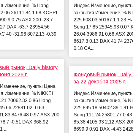
ия Изменение, % Hang
Индекс Изменение, пункт
2.06 26111.84 1.68 KOSPI
закрытия Изменение, % N
690.9 0.75 ASX 200 -23.7
225 608.03 50167.1 1.23 H
.27 DAX -63.7 23954.56
Seng 17.85 25945.93 0.07
AC 40 -31.96 8072.13 -0.39
26.04 3986.91 0.66 ASX 20
8617.3 0.13 DAX 41.74 237
0.18 CA...
ый рынок, Daily history
июня 2026 г.
Фондовый рынок, Daily h
за 22 декабря 2025 г.
 Изменение, пункты Цена
ия Изменение, % NIKKEI
Индекс Изменение, пункт
.21 70062.32 0.86 Hang
закрытия Изменение, % N
45.66 22881.02 -0.63
225 895.18 50402.39 1.81 
1.83 8476.48 0.97 ASX 200
Seng 111.24 25801.77 0.4
778.7 -0.51 DAX 368.92
85.38 4105.93 2.12 ASX 20
 ...
8699.9 0.91 DAX -4.43 242