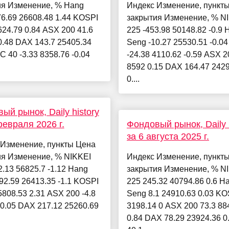
ия Изменение, % Hang
Индекс Изменение, пункт
6.69 26608.48 1.44 KOSPI
закрытия Изменение, % N
624.79 0.84 ASX 200 41.6
225 -453.98 50148.82 -0.9 
0.48 DAX 143.7 25405.34
Seng -10.27 25530.51 -0.0
C 40 -3.33 8358.76 -0.04
-24.38 4110.62 -0.59 ASX 2
8592 0.15 DAX 164.47 242
0....
ый рынок, Daily history
февраля 2026 г.
Фондовый рынок, Daily h
за 6 августа 2025 г.
 Изменение, пункты Цена
ия Изменение, % NIKKEI
Индекс Изменение, пункт
2.13 56825.7 -1.12 Hang
закрытия Изменение, % N
92.59 26413.35 -1.1 KOSPI
225 245.32 40794.86 0.6 H
5808.53 2.31 ASX 200 -4.8
Seng 8.1 24910.63 0.03 KO
-0.05 DAX 217.12 25260.69
3198.14 0 ASX 200 73.3 88
0.84 DAX 78.29 23924.36 