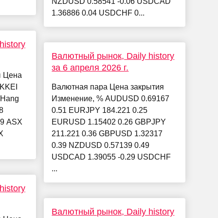
NZDUSD 0.58541 -0.06 USDCAD
1.36886 0.04 USDCHF 0...
istory
Валютный рынок, Daily history
за 6 апреля 2026 г.
ы Цена
IKKEI
Валютная пара Цена закрытия
4 Hang
Изменение, % AUDUSD 0.69167
8
0.51 EURJPY 184.221 0.25
79 ASX
EURUSD 1.15402 0.26 GBPJPY
X
211.221 0.36 GBPUSD 1.32317
0.39 NZDUSD 0.57139 0.49
USDCAD 1.39055 -0.29 USDCHF
...
istory
Валютный рынок, Daily history