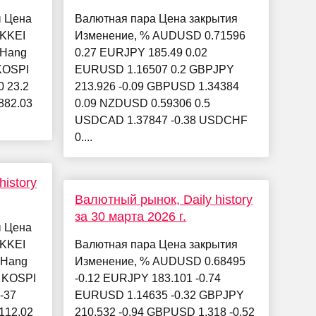
ы Цена
Валютная пара Цена закрытия
IKKEI
Изменение, % AUDUSD 0.71596
 Hang
0.27 EURJPY 185.49 0.02
 KOSPI
EURUSD 1.16507 0.2 GBPJPY
0 23.2
213.926 -0.09 GBPUSD 1.34384
882.03
0.09 NZDUSD 0.59306 0.5
USDCAD 1.37847 -0.38 USDCHF
0....
istory
Валютный рынок, Daily history
за 30 марта 2026 г.
ы Цена
IKKEI
Валютная пара Цена закрытия
4 Hang
Изменение, % AUDUSD 0.68495
1 KOSPI
-0.12 EURJPY 183.101 -0.74
-37
EURUSD 1.14635 -0.32 GBPJPY
8112.02
210.532 -0.94 GBPUSD 1.318 -0.52