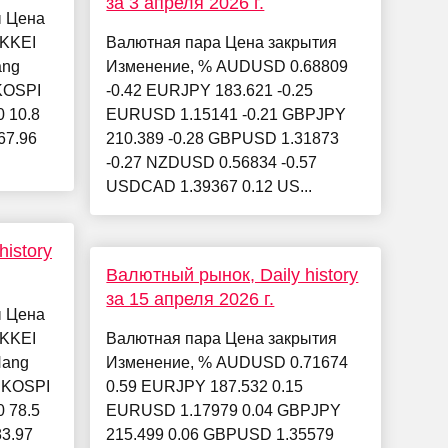
за 3 апреля 2026 г.
ы Цена
IKKEI
Валютная пара Цена закрытия
ang
Изменение, % AUDUSD 0.68809
 KOSPI
-0.42 EURJPY 183.621 -0.25
0 10.8
EURUSD 1.15141 -0.21 GBPJPY
67.96
210.389 -0.28 GBPUSD 1.31873
-0.27 NZDUSD 0.56834 -0.57
USDCAD 1.39367 0.12 US...
istory
Валютный рынок, Daily history
за 15 апреля 2026 г.
ы Цена
IKKEI
Валютная пара Цена закрытия
Hang
Изменение, % AUDUSD 0.71674
3 KOSPI
0.59 EURJPY 187.532 0.15
0 78.5
EURUSD 1.17979 0.04 GBPJPY
83.97
215.499 0.06 GBPUSD 1.35579