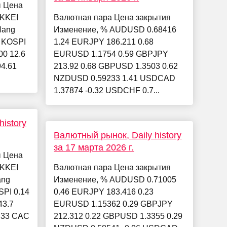
ы Цена
IKKEI
Валютная пара Цена закрытия
Hang
Изменение, % AUDUSD 0.68416
4 KOSPI
1.24 EURJPY 186.211 0.68
00 12.6
EURUSD 1.1754 0.59 GBPJPY
94.61
213.92 0.68 GBPUSD 1.3503 0.62
NZDUSD 0.59233 1.41 USDCAD
1.37874 -0.32 USDCHF 0.7...
istory
Валютный рынок, Daily history
за 17 марта 2026 г.
ы Цена
IKKEI
Валютная пара Цена закрытия
ang
Изменение, % AUDUSD 0.71005
SPI 0.14
0.46 EURJPY 183.416 0.23
43.7
EURUSD 1.15362 0.29 GBPJPY
0.33 CAC
212.312 0.22 GBPUSD 1.3355 0.29