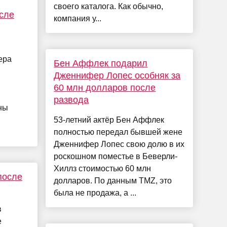
своего каталога. Как обычно,
сле
компания у...
ера
Бен Аффлек подарил
Дженнифер Лопес особняк за
60 млн долларов после
развода
ны
53-летний актёр Бен Аффлек
полностью передал бывшей жене
Дженнифер Лопес свою долю в их
роскошном поместье в Беверли-
Хиллз стоимостью 60 млн
после
долларов. По данным TMZ, это
была не продажа, а ...
в
е