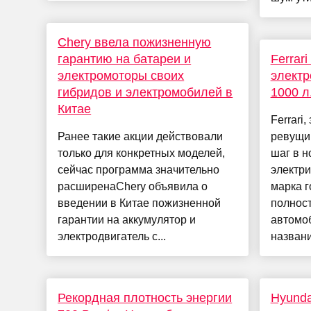
Chery ввела пожизненную
гарантию на батареи и
Ferrar
электромоторы своих
электр
гибридов и электромобилей в
1000 л
Китае
Ferrari
Ранее такие акции действовали
ревущи
только для конкретных моделей,
шаг в н
сейчас программа значительно
электри
расширенаChery объявила о
марка г
введении в Китае пожизненной
полнос
гарантии на аккумулятор и
автомо
электродвигатель с...
названи.
Рекордная плотность энергии
Hyunda