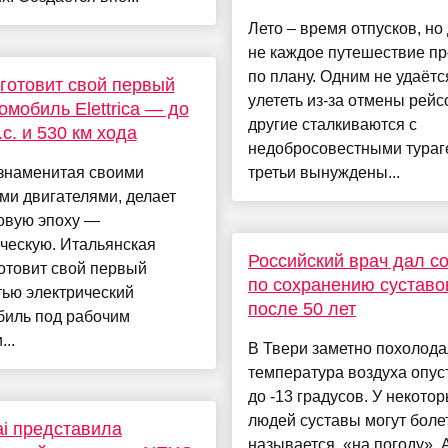
Лето – время отпусков, но
не каждое путешествие пр
по плану. Одним не удаётс
i готовит свой первый
улететь из-за отмены рейс
омобиль Elettrica — до
другие сталкиваются с
.с. и 530 км хода
недобросовестными тураг
, знаменитая своими
третьи вынуждены...
ми двигателями, делает
овую эпоху —
ческую. Итальянская
Российский врач дал с
отовит свой первый
по сохранению суставо
тью электрический
после 50 лет
биль под рабочим
..
В Твери заметно похолода
температура воздуха опус
до -13 градусов. У некото
людей суставы могут болет
i представила
называется, «на погоду». 