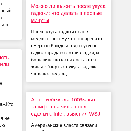
а
Можно ли выжить после укуса
ервый
гадюки: что делать в первые
а
минуты
ли и
..
После укуса гадюки нельзя
медлить, потому что это чревато
смертью Каждый год от укусов
гадюк страдают сотни людей, и
леть
большинство из них остаются
 или
живы. Смерть от укуса гадюки
явление редкое,...
е
Apple избежала 100%-ных
я».Кто
тарифов на чипы после
сделки с Intel, выяснил WSJ
я не
вую
Американские власти связали