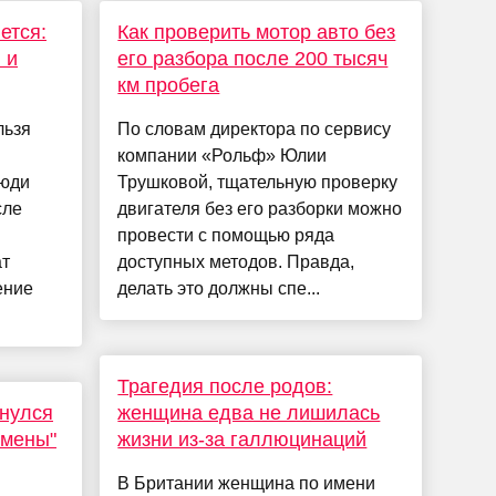
ется:
Как проверить мотор авто без
 и
его разбора после 200 тысяч
км пробега
льзя
По словам директора по сервису
компании «Рольф» Юлии
люди
Трушковой, тщательную проверку
сле
двигателя без его разборки можно
провести с помощью ряда
ат
доступных методов. Правда,
ение
делать это должны спе...
Трагедия после родов:
рнулся
женщина едва не лишилась
тмены"
жизни из-за галлюцинаций
В Британии женщина по имени