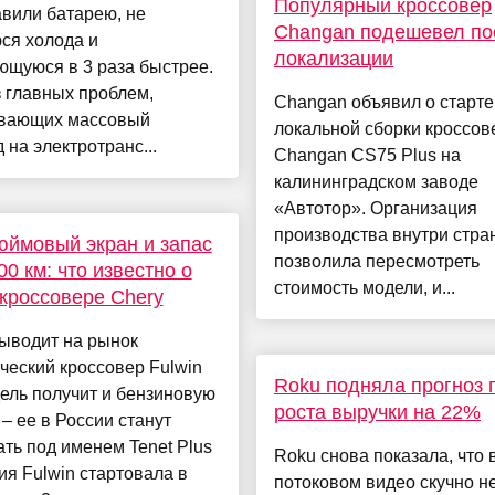
Популярный кроссовер
вили батарею, не
Changan подешевел по
ся холода и
локализации
ющуюся в 3 раза быстрее.
 главных проблем,
Changan объявил о старте
вающих массовый
локальной сборки кроссов
 на электротранс...
Changan CS75 Plus на
калининградском заводе
«Автотор». Организация
производства внутри стра
юймовый экран и запас
позволила пересмотреть
00 км: что известно о
стоимость модели, и...
кроссовере Chery
ыводит на рынок
ческий кроссовер Fulwin
Roku подняла прогноз 
ель получит и бензиновую
роста выручки на 22%
– ее в России станут
ть под именем Tenet Plus
Roku снова показала, что 
ия Fulwin стартовала в
потоковом видео скучно н