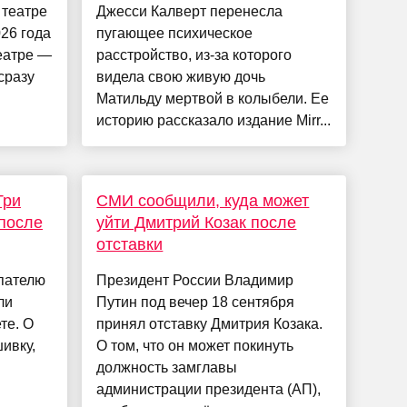
 театре
Джесси Калверт перенесла
26 года
пугающее психическое
еатре —
расстройство, из-за которого
сразу
видела свою живую дочь
Матильду мертвой в колыбели. Ее
историю рассказало издание Mirr...
Три
СМИ сообщили, куда может
 после
уйти Дмитрий Козак после
отставки
пателю
Президент России Владимир
ли
Путин под вечер 18 сентября
те. О
принял отставку Дмитрия Козака.
ивку,
О том, что он может покинуть
должность замглавы
администрации президента (АП),