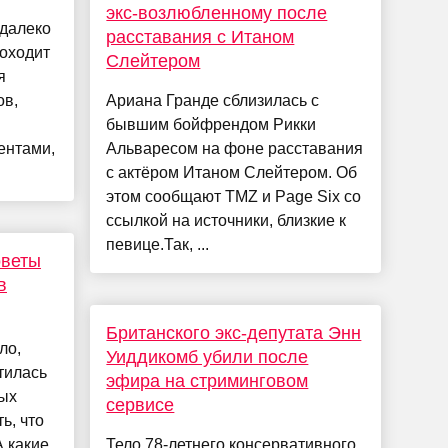
экс-возлюбленному после
 далеко
расставания с Итаном
оходит
Слейтером
я
ов,
Ариана Гранде сблизилась с
бывшим бойфрендом Рикки
ентами,
Альваресом на фоне расставания
с актёром Итаном Слейтером. Об
этом сообщают TMZ и Page Six со
ссылкой на источники, близкие к
певице.Так, ...
оветы
в
Британского экс-депутата Энн
ло,
Уиддикомб убили после
тилась
эфира на стриминговом
рых
сервисе
ь, что
А какие
Тело 78-летнего консервативного