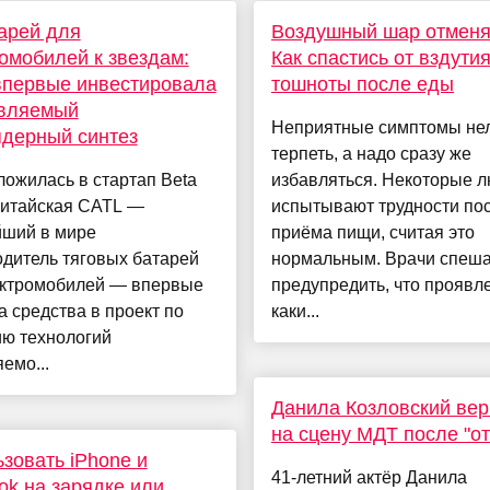
арей для
Воздушный шар отменя
омобилей к звездам:
Как спастись от вздутия
впервые инвестировала
тошноты после еды
авляемый
Неприятные симптомы не
дерный синтез
терпеть, а надо сразу же
ожилась в стартап Beta
избавляться. Некоторые 
Китайская CATL —
испытывают трудности по
йший в мире
приёма пищи, считая это
дитель тяговых батарей
нормальным. Врачи спеш
ектромобилей — впервые
предупредить, что проявл
 средства в проект по
каки...
ию технологий
емо...
Данила Козловский ве
на сцену МДТ после "о
зовать iPhone и
41-летний актёр Данила
k на зарядке или