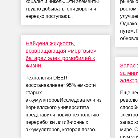
кобальт и никель. Эти элементы
рынок 
трудно добывать, они дороги и
ростом 
нередко поступают...
улучше
Однако 
путем. 
обновле
Найдена жидкость,
возвращающая «мертвые»
батареи электромобилей к
жизни
Запас 
за мин
Технология DEER
элект
восстанавливает 95% емкости
старых
Еще нес
аккумуляторовИсследователи из
револю
Корнеллского университета
способ
представили новую технологию
электр
переработки литий-ионных
запас х
аккумуляторов, которая позво...
мире. 
шум ути