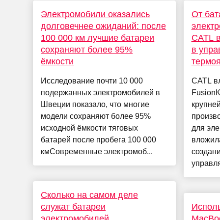
Электромобили оказались
От бат
долговечнее ожиданий: после
электр
100 000 км лучшие батареи
CATL 
сохраняют более 95%
в упр
ёмкости
термоя
Исследование почти 10 000
CATL вл
подержанных электромобилей в
Fusion
Швеции показало, что многие
крупне
модели сохраняют более 95%
произво
исходной ёмкости тяговых
для эл
батарей после пробега 100 000
вложила
кмСовременные электромоб...
создан
управля
Сколько на самом деле
служат батареи
Исполь
электромобилей
MacBoo