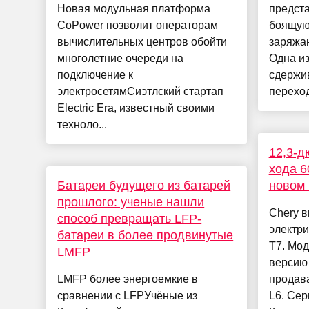
Новая модульная платформа
предста
CoPower позволит операторам
боящую
вычислительных центров обойти
заряжа
многолетние очереди на
Одна из
подключение к
сдержи
электросетямСиэтлский стартап
переход
Electric Era, известный своими
техноло...
12,3-д
хода 6
Батареи будущего из батарей
новом 
прошлого: ученые нашли
Chery в
способ превращать LFP-
электри
батареи в более продвинутые
T7. Мод
LMFP
версию 
LMFP более энергоемкие в
продава
сравнении с LFPУчёные из
L6. Сер