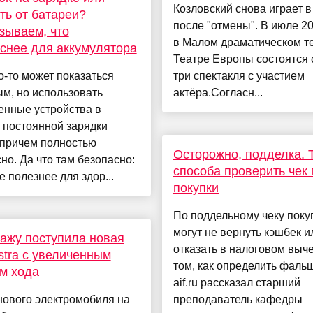
Козловский снова играет в
ть от батареи?
после "отмены". В июле 20
зываем, что
в Малом драматическом т
снее для аккумулятора
Театре Европы состоятся 
о-то может показаться
три спектакля с участием
м, но использовать
актёра.Согласн...
енные устройства в
 постоянной зарядки
 причем полностью
Осторожно, подделка. 
но. Да что там безопасно:
способа проверить чек
е полезнее для здор...
покупки
По поддельному чеку поку
могут не вернуть кэшбек и
ажу поступила новая
отказать в налоговом выче
stra с увеличенным
том, как определить фальш
м хода
aif.ru рассказал старший
нового электромобиля на
преподаватель кафедры