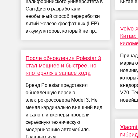
Калифорнийского университета в
Китае ещ
Сан-Диего разработали
необычный способ переработки
литий-железо-фосфатных (LFP)
Volvo 
аккумуляторов, который не пр...
Китае:
киломе
Принад
После обновления Polestar 3
марка о
стал мощнее и быстрее, но
новинку
«потерял» в запасе хода
которы
Бренд Polestar представил
внедор
обновлённую версию
V70. Те
электрокроссовера Model 3. Не
новейше
меняя кардинально внешний вид
и салон, инженеры провели
серьёзную техническую
Xiaomi
модернизацию автомобиля.
гибрид
Главным изм...