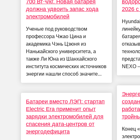
700 Вт·ч/кг. Новая батарея
водор
должна удвоить запас хода
2026 с
электромобилей
Hyunda
Ученые под руководством
линейк
профессора Чжао Цина и
батарея
академика Чэнь Цзюня из
отказы
Нанькайского университета, а
техноло
также Ли Юна из Шанхайского
предст
института космических источников
NEXO — 
энергии нашли способ значите...
Энерге
Батареи вместо ЛЭП: стартап
создан
Electric Era применит опыт
работа
зарядки электромобилей для
тройны
спасения дата-центров от
Конец «
энергодефицита
электр