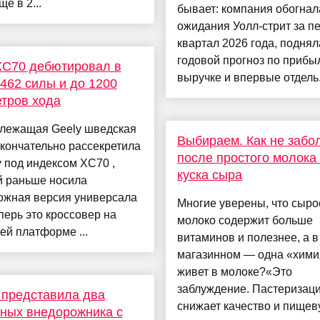
е в 2...
бывает: компания обогнал
ожидания Уолл-стрит за п
квартал 2026 года, поднял
годовой прогноз по прибы
XC70 дебютировал в
выручке и впервые отдель.
 462 силы и до 1200
тров хода
лежащая Geely шведская
Выбираем. Как не забо
кончательно рассекретила
после простого молока
 под индексом XC70 ,
куска сыра
й раньше носила
ожная версия универсала
Многие уверены, что сыро
перь это кроссовер на
молоко содержит больше
й платформе ...
витаминов и полезнее, а в
магазинном — одна «хими
живет в молоке?«Это
заблуждение. Пастеризаци
 представила два
снижает качество и пище
ных внедорожника с