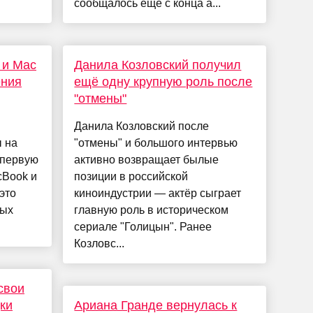
сообщалось ещё с конца а...
 и Mac
Данила Козловский получил
ения
ещё одну крупную роль после
"отмены"
Данила Козловский после
 на
"отмены" и большого интервью
в первую
активно возвращает былые
cBook и
позиции в российской
это
киноиндустрии — актёр сыграет
ных
главную роль в историческом
сериале "Голицын". Ранее
Козловс...
свои
ки
Ариана Гранде вернулась к