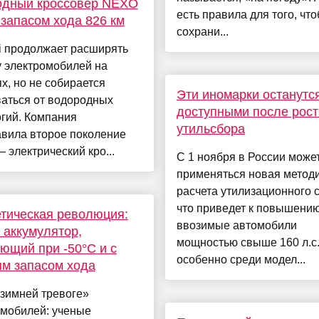
одный кроссовер NEXO
есть правила для того, чт
 запасом хода 826 км
сохрани...
i продолжает расширять
у электромобилей на
х, но не собирается
Эти иномарки останутс
ваться от водородных
доступными после рост
гий. Компания
утильсбора
авила второе поколение
электрический кро...
С 1 ноября в России може
применяться новая метод
расчета утилизационного 
что приведет к повышению
тическая революция:
ввозимые автомобили
 аккумулятор,
мощностью свыше 160 л.с.
ющий при -50°C и с
особенно среди модел...
м запасом хода
зимней тревоге»
омобилей: ученые