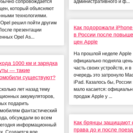
обычно сопровождается
административного и ф...
цен, который объясняют
нными технологиями.
Opel решил пойти другим
Как подорожали iPhone
После презентации
в России после повыш
нных Opel As...
цен Apple
На прошлой неделе Apple
официально подняла цены
хода 1000 км и зарядка
часть своих устройств, и 
уты — такие
очередь это затронуло Ma
ромобили существуют?
iPad. Казалось бы, России 
колько лет назад тему
мало касается: официаль
ционных аккумуляторов,
продаж Apple у ...
ных подарить
омобилям фантастический
ода, обсуждали во всем
Как брянцы защищают 
Сегодня информационный
права до и после поезд
х. Создается впе...