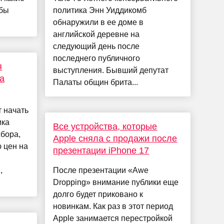
обы
политика Энн Уиддикомб
обнаружили в ее доме в
английской деревне на
следующий день после
последнего публичного
я
выступления. Бывший депутат
а
Палаты общин брита...
т начать
ика
Все устройства, которые
сбора,
Apple сняла с продажи после
 цен на
презентации iPhone 17
,
После презентации «Awe
Dropping» внимание публики еще
долго будет приковано к
новинкам. Как раз в этот период
Apple занимается перестройкой