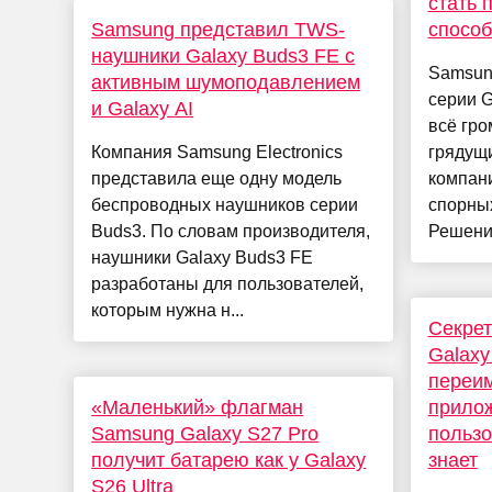
стать 
Samsung представил TWS-
способ
наушники Galaxy Buds3 FE с
Samsung
активным шумоподавлением
серии G
и Galaxy AI
всё гро
Компания Samsung Electronics
грядущи
представила еще одну модель
компан
беспроводных наушников серии
спорных
Buds3. По словам производителя,
Решение
наушники Galaxy Buds3 FE
разработаны для пользователей,
которым нужна н...
Секре
Galaxy
переи
«Маленький» флагман
прило
Samsung Galaxy S27 Pro
пользо
получит батарею как у Galaxy
знает
S26 Ultra