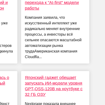
ий и
перехода к "AI-first" модели
он
работы
Компания заявила, что
— уже
искусственный интеллект уже
радикально меняет внутренние
процессы, а инвесторы всё
сильнее опасаются масштабной
стеров
автоматизации рынка
дкинула
трудаАмериканская компания
Cloudfla...
ась о
Японский гаджет обещает
ный
запускать ИИ-модели уровня
GPT-OSS-120B на ноутбуке с
32 ГБ ОЗУ
Эрнст
Nextorage показала внешнее