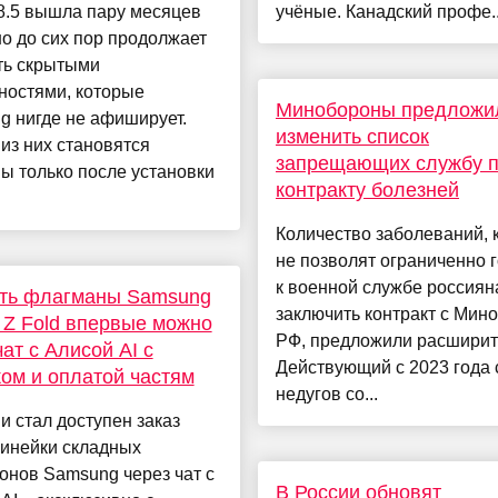
8.5 вышла пару месяцев
учёные. Канадский профе..
но до сих пор продолжает
ть скрытыми
ностями, которые
Минобороны предложи
g нигде не афиширует.
изменить список
из них становятся
запрещающих службу 
ы только после установки
контракту болезней
Количество заболеваний, 
не позволят ограниченно 
к военной службе россия
ать флагманы Samsung
заключить контракт с Мин
 Z Fold впервые можно
РФ, предложили расширит
чат с Алисой AI с
Действующий с 2023 года 
ом и оплатой частям
недугов со...
и стал доступен заказ
линейки складных
онов Samsung через чат с
В России обновят