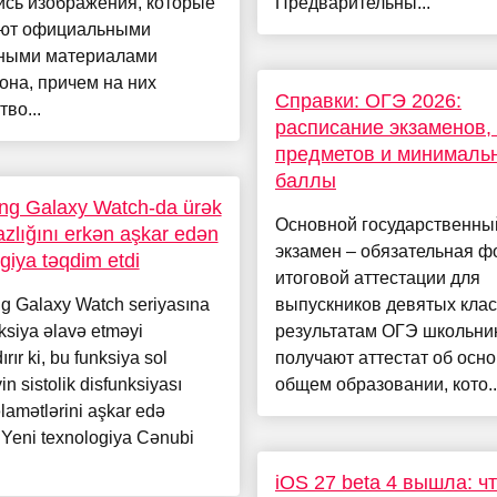
ись изображения, которые
Предварительны...
ют официальными
ными материалами
на, причем на них
Справки: ОГЭ 2026:
тво...
расписание экзаменов,
предметов и минималь
баллы
g Galaxy Watch-da ürək
Основной государственны
zlığını erkən aşkar edən
экзамен – обязательная 
giya təqdim etdi
итоговой аттестации для
 Galaxy Watch seriyasına
выпускников девятых клас
ksiya əlavə etməyi
результатам ОГЭ школьни
ırır ki, bu funksiya sol
получают аттестат об осн
n sistolik disfunksiyası
общем образовании, кото..
lamətlərini aşkar edə
 Yeni texnologiya Cənubi
iOS 27 beta 4 вышла: ч