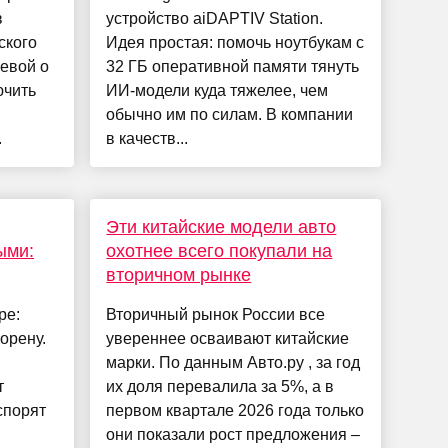
в
устройство aiDAPTIV Station.
ского
Идея простая: помочь ноутбукам с
евой о
32 ГБ оперативной памяти тянуть
ючить
ИИ-модели куда тяжелее, чем
обычно им по силам. В компании
.
в качеств...
Эти китайские модели авто
ыми:
охотнее всего покупали на
вторичном рынке
ре:
Вторичный рынок России все
орену.
увереннее осваивают китайские
марки. По данным Авто.ру , за год
т
их доля перевалила за 5%, а в
спорят
первом квартале 2026 года только
они показали рост предложения –