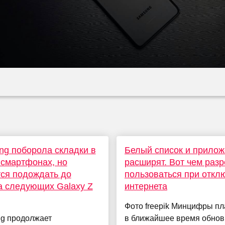
g поборола складки в
Белый список и прило
 смартфонах, но
расширят. Вот чем раз
ся подождать до
пользоваться при откл
 следующих Galaxy Z
интернета
Фото freepik Минцифры пл
g продолжает
в ближайшее время обнов