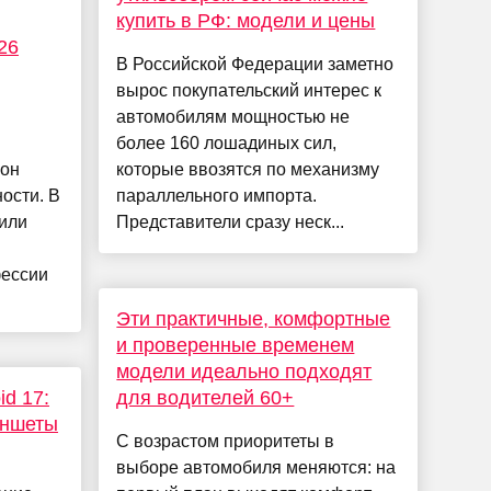
купить в РФ: модели и цены
26
В Российской Федерации заметно
вырос покупательский интерес к
автомобилям мощностью не
более 160 лошадиных сил,
 он
которые ввозятся по механизму
ости. В
параллельного импорта.
сили
Представители сразу неск...
фессии
Эти практичные, комфортные
и проверенные временем
модели идеально подходят
id 17:
для водителей 60+
аншеты
С возрастом приоритеты в
выборе автомобиля меняются: на