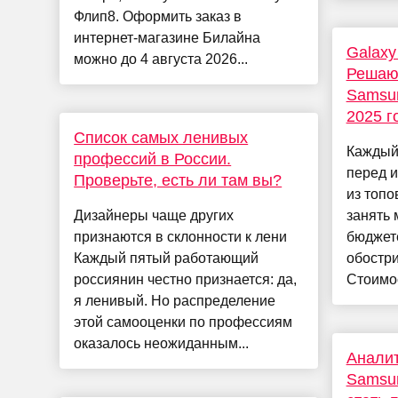
Флип8. Оформить заказ в
интернет-магазине Билайна
Galaxy
можно до 4 августа 2026...
Решаю
Samsun
2025 г
Список самых ленивых
Каждый
профессий в России.
перед 
Проверьте, есть ли там вы?
из топ
Дизайнеры чаще других
занять 
признаются в склонности к лени
бюджете
Каждый пятый работающий
обостри
россиянин честно признается: да,
Стоимос
я ленивый. Но распределение
этой самооценки по профессиям
оказалось неожиданным...
Аналит
Samsun