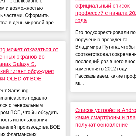
AI – эксклюзивно с
официальный список
ом и возможностью
профессий с начала 20
ть частями. Оформить
года
тва в день мировой пре...
Его подкорректировали по
поручению президента
Владимира Путина, чтобы
g может отказаться от
соответствовал современн
енных экранов во
последний раз в него вно
нах Galaxy S.
изменения в 2012 году.
кий гигант обсуждает
Рассказываем, какие про
вки OLED от BOE
вк...
ент Samsung
munications недавно
лся с генеральным
Список устройств Andro
ром BOE, чтобы обсудить
какие смартфоны и пл
ность использования
получат обновление
анелей производства BOE
щих флагманских