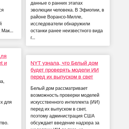
данные о ранних этапах
ся
эволюции человека. В Эфиопии, в
районе Ворансо-Милле,
й
исследователи обнаружили
Мак...
останки ранее неизвестного вида
г...
для
t и
NYT узнала, что Белый дом
будет проверять модели ИИ
перед их выпуском в свет
а,
Белый дом рассматривает
возможность проверки моделей
х для
искусственного интеллекта (ИИ)
перед их выпуском в свет,
поэтому администрация США
тво.
обсуждает введение надзора за