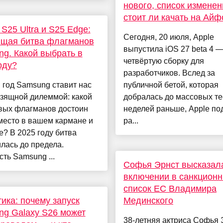
нового, список изменен
стоит ли качать на Айф
 S25 Ultra и S25 Edge:
Сегодня, 20 июля, Apple
щая битва флагманов
выпустила iOS 27 beta 4 
g. Какой выбрать в
четвёртую сборку для
оду?
разработчиков. Вслед за
 год Samsung ставит нас
публичной бетой, которая
изящной дилеммой: какой
добралась до массовых те
овых флагманов достоин
неделей раньше, Apple по
место в вашем кармане и
ра...
? В 2025 году битва
лась до предела.
ть Samsung ...
Софья Эрнст высказал
включении в санкцион
список ЕС Владимира
ика: почему запуск
Мединского
g Galaxy S26 может
38-летняя актриса Софья 