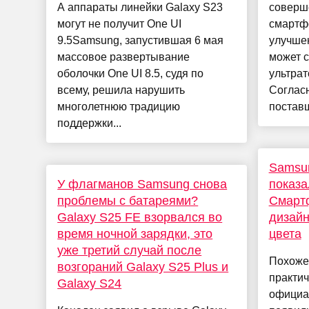
А аппараты линейки Galaxy S23
соверш
могут не получит One UI
смартфо
9.5Samsung, запустившая 6 мая
улучше
массовое развертывание
может с
оболочки One UI 8.5, судя по
ультрат
всему, решила нарушить
Соглас
многолетнюю традицию
поставщ
поддержки...
Samsun
У флагманов Samsung снова
показа
проблемы с батареями?
Смарт
Galaxy S25 FE взорвался во
дизайн
время ночной зарядки, это
цвета
уже третий случай после
Похоже
возгораний Galaxy S25 Plus и
практич
Galaxy S24
официал