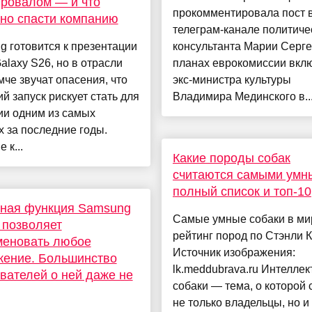
провалом — и что
прокомментировала пост 
но спасти компанию
телеграм-канале политиче
 готовится к презентации
консультанта Марии Серге
alaxy S26, но в отрасли
планах еврокомиссии вкл
мче звучат опасения, что
экс-министра культуры
й запуск рискует стать для
Владимира Мединского в..
ии одним из самых
 за последние годы.
 к...
Какие породы собак
считаются самыми умн
полный список и топ-10
тная функция Samsung
Самые умные собаки в ми
 позволяет
рейтинг пород по Стэнли К
меновать любое
Источник изображения:
жение. Большинство
lk.meddubrava.ru Интеллек
вателей о ней даже не
собаки — тема, о которой 
не только владельцы, но и