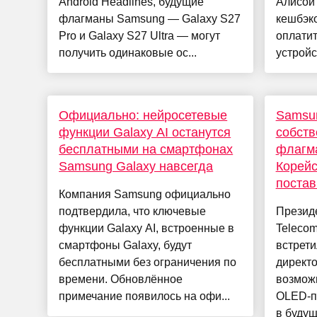
Android Headlines, будущие
Алисой 
флагманы Samsung — Galaxy S27
кешбэк
Pro и Galaxy S27 Ultra — могут
оплати
получить одинаковые ос...
устройс
Официально: нейросетевые
Samsun
функции Galaxy AI останутся
собств
бесплатными на смартфонах
флагма
Samsung Galaxy навсегда
Корейс
поста
Компания Samsung официально
подтвердила, что ключевые
Презид
функции Galaxy AI, встроенные в
Telecom
смартфоны Galaxy, будут
встрети
бесплатными без ограничения по
директо
времени. Обновлённое
возмож
примечание появилось на офи...
OLED-п
в буду