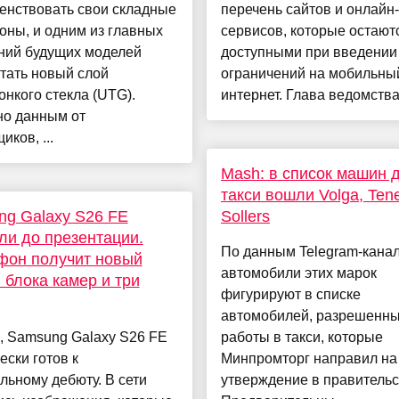
енствовать свои складные
перечень сайтов и онлайн-
ны, и одним из главных
сервисов, которые остают
ний будущих моделей
доступными при введении
тать новый слой
ограничений на мобильны
онкого стекла (UTG).
интернет. Глава ведомства 
но данным от
иков, ...
Mash: в список машин 
такси вошли Volga, Tene
g Galaxy S26 FE
Sollers
ли до презентации.
По данным Telegram-канал
фон получит новый
автомобили этих марок
 блока камер и три
фигурируют в списке
автомобилей, разрешенны
, Samsung Galaxy S26 FE
работы в такси, которые
ески готов к
Минпромторг направил на
ьному дебюту. В сети
утверждение в правительс