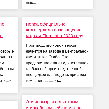
.
плю...
ло
Honda официально
подтвердила возвращение
по
модели Element в 2029 году
Производство новой версии
которые
начнется на заводе в центральной
годным
части штата Огайо. Это
нам
предприятие станет единственной
обороны
глобальной производственной
ь.
площадкой для модели, при этом
список
компания рассчит...
Эти иномарки с льготным
утильсбором сейчас можно