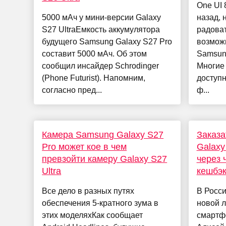
One UI 
5000 мАч у мини-версии Galaxy
назад, 
S27 UltraЕмкость аккумулятора
радова
будущего Samsung Galaxy S27 Pro
возмож
составит 5000 мАч. Об этом
Samsun
сообщил инсайдер Schrodinger
Многие 
(Phone Futurist). Напомним,
доступн
согласно пред...
ф...
Камера Samsung Galaxy S27
Заказ
Pro может кое в чем
Galaxy
превзойти камеру Galaxy S27
через 
Ultra
кешбэк
Все дело в разных путях
В Росси
обеспечения 5-кратного зума в
новой 
этих моделяхКак сообщает
смартф