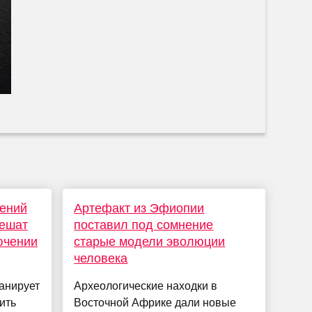
жений
Артефакт из Эфиопии
решат
поставил под сомнение
ючении
старые модели эволюции
человека
анирует
Археологические находки в
ить
Восточной Африке дали новые