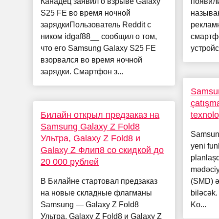
Канадец заявил о взрыве Galaxy
появил
S25 FE во время ночной
называ
зарядкиПользователь Reddit с
реклам
ником idgaf88__ сообщил о том,
смартфо
что его Samsung Galaxy S25 FE
устройс
взорвался во время ночной
зарядки. Смартфон з...
Samsun
çatışma
Билайн открыл предзаказ на
texnolo
Samsung Galaxy Z Fold8
Samsung
Ультра, Galaxy Z Fold8 и
yeni fun
Galaxy Z Флип8 со скидкой до
planlaşd
20 000 рублей
mədəciyi
В Билайне стартовал предзаказ
(SMD) ə
на новые складные флагманы
biləcək.
Samsung — Galaxy Z Fold8
Ko...
Ультра, Galaxy Z Fold8 и Galaxy Z