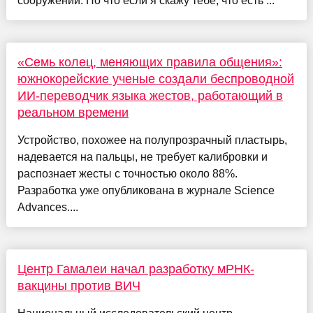
сооружений. Но что если я скажу тебе, что есть ...
«Семь колец, меняющих правила общения»:
южнокорейские ученые создали беспроводной
ИИ-переводчик языка жестов, работающий в
реальном времени
Устройство, похожее на полупрозрачный пластырь,
надевается на пальцы, не требует калибровки и
распознает жесты с точностью около 88%.
Разработка уже опубликована в журнале Science
Advances....
Центр Гамалеи начал разработку мРНК-
вакцины против ВИЧ