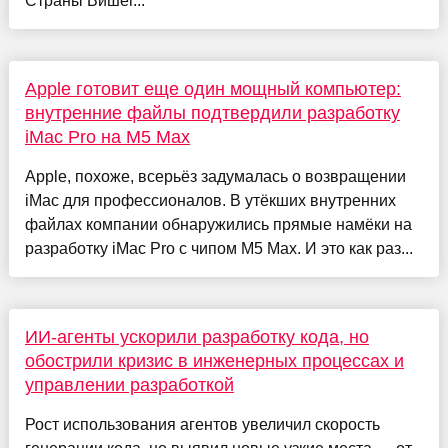
Страны Вишег...
Apple готовит еще один мощный компьютер:
внутренние файлы подтвердили разработку
iMac Pro на M5 Max
Apple, похоже, всерьёз задумалась о возвращении
iMac для профессионалов. В утёкших внутренних
файлах компании обнаружились прямые намёки на
разработку iMac Pro с чипом M5 Max. И это как раз...
ИИ-агенты ускорили разработку кода, но
обострили кризис в инженерных процессах и
управлении разработкой
Рост использования агентов увеличил скорость