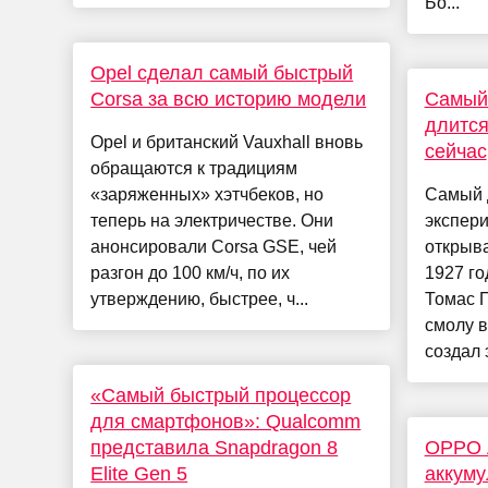
Бо...
Opel сделал самый быстрый
Corsa за всю историю модели
Самый 
длится
Opel и британский Vauxhall вновь
сейчас
обращаются к традициям
«заряженных» хэтчбеков, но
Самый 
теперь на электричестве. Они
экспери
анонсировали Corsa GSE, чей
открыва
разгон до 100 км/ч, по их
1927 го
утверждению, быстрее, ч...
Томас 
смолу в
создал 
«Самый быстрый процессор
для смартфонов»: Qualcomm
представила Snapdragon 8
OPPO 
Elite Gen 5
аккуму