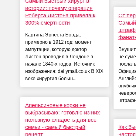
Самый быстрый хирург в
истории: почему операция
Роберта Листона привела к
От пер
300% смертности
Самый 
штраф
Картина Эрнеста Борда,
фанат
примерно в 1912 год: момент
ампутации, которую доктор
Внушите
Листон проводил в Лондоне в
не сум
начале 1840-х годов. Источник
послать
изображения: dailymail.co.uk В XIX
Официа
веке хирургия больш...
Англий
опублик
невероя
штрафн
Апельсиновые корки не
выбрасываю: готовлю из них
полезную сладость для все
семьи - самый быстрый
Как бы
рецепт
настоя