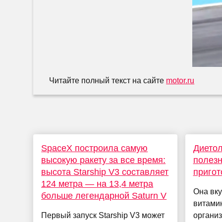
Читайте полный текст на сайте
motor.ru
SpaceX построила самую
Дието
высокую ракету за все время:
полезн
высота Starship V3 составляет
пригот
124 метра — на 13,4 метра
Она вку
больше легендарной Saturn V
витамин
Первый запуск Starship V3 может
организ