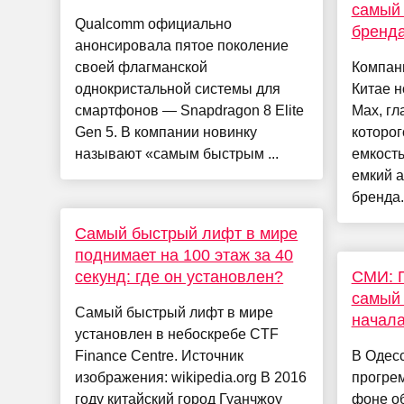
самый 
Qualcomm официально
бренд
анонсировала пятое поколение
своей флагманской
Компан
однокристальной системы для
Китае 
смартфонов — Snapdragon 8 Elite
Max, гл
Gen 5. В компании новинку
которог
называют «самым быстрым ...
емкость
емкий а
бренда.
Самый быстрый лифт в мире
поднимает на 100 этаж за 40
секунд: где он установлен?
СМИ: 
самый 
Самый быстрый лифт в мире
начала
установлен в небоскребе CTF
Finance Centre. Источник
В Одесс
изображения: wikipedia.org В 2016
прогре
году китайский город Гуанчжоу
фоне о