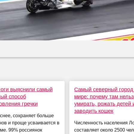
логи выяснили самый
Самый северный город
ый способ
мире: почему там нельз
овления гречки
умирать, рожать детей 
заводить кошек
снее, сохраняет больше
ов и проще усваивается в
Численность населения Л
ме. 99% россиянок
составляет около 2500 чел