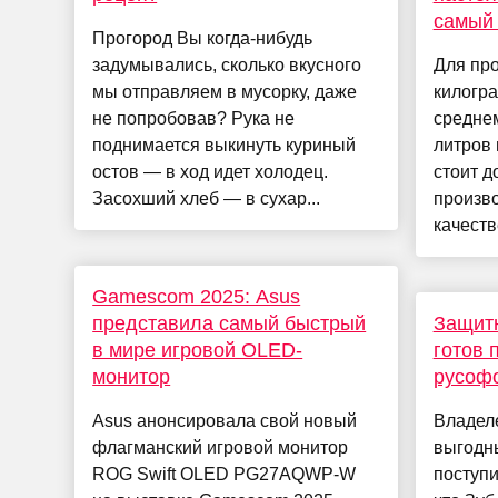
самый 
Прогород Вы когда-нибудь
задумывались, сколько вкусного
Для про
мы отправляем в мусорку, даже
килогра
не попробовав? Рука не
среднем
поднимается выкинуть куриный
литров
остов — в ход идет холодец.
стоит д
Засохший хлеб — в сухар...
произв
качеств
Gamescom 2025: Asus
представила самый быстрый
Защитн
в мире игровой OLED-
готов 
монитор
русоф
Asus анонсировала свой новый
Владел
флагманский игровой монитор
выгодн
ROG Swift OLED PG27AQWP-W
поступи