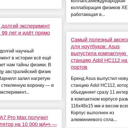
коллапсаМеждународная
коллаборация физиков X
работающая в...
долгий эксперимент
 99 лет и идёт прямо
Самый полезный аксес
для ноутбуков: Asus
долгий научный
выпустила компактную 
мент в истории всё ещё
станцию Adol HC112 на
ет нам тайны физики. В
портов
ду австралийский физик
Парнелл залил нагретую
Бренд Asus выпустил нову
 стеклянную воронку — и
станцию Adol HC112, кото
эксперимент...
объединяет сразу 11 инте
в компактном корпусе ра
116х48х15 мм и весом всего
Корпус выполнен из
A7 Pro Max получил
алюминиевого спла...
лятор на 10 000 мА•ч —