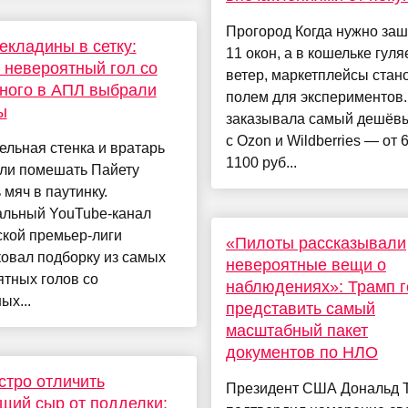
Прогород Когда нужно заш
екладины в сетку:
11 окон, а в кошельке гуля
невероятный гол со
ветер, маркетплейсы стан
ного в АПЛ выбрали
полем для экспериментов.
ы
заказывала самый дешёв
с Ozon и Wildberries — от 
льная стенка и вратарь
1100 руб...
ели помешать Пайету
 мяч в паутинку.
льный YouTube-канал
ской премьер-лиги
«Пилоты рассказывали
овал подборку из самых
невероятные вещи о
тных голов со
наблюдениях»: Трамп г
ых...
представить самый
масштабный пакет
документов по НЛО
стро отличить
Президент США Дональд 
щий сыр от подделки: