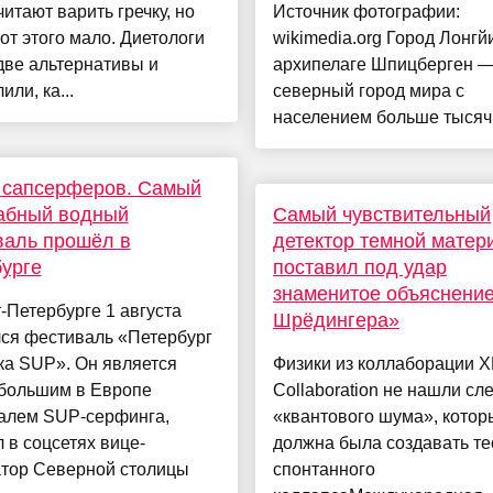
итают варить гречку, но
Источник фотографии:
от этого мало. Диетологи
wikimedia.org Город Лонгй
две альтернативы и
архипелаге Шпицберген 
или, ка...
северный город мира с
населением больше тысяч.
 сапсерферов. Самый
абный водный
Самый чувствительный
валь прошёл в
детектор темной матер
урге
поставил под удар
знаменитое объяснение
-Петербурге 1 августа
Шрёдингера»
лся фестиваль «Петербург
ка SUP». Он является
Физики из коллаборации
большим в Европе
Collaboration не нашли сл
алем SUP-серфинга,
«квантового шума», котор
 в соцсетях вице-
должна была создавать т
атор Северной столицы
спонтанного