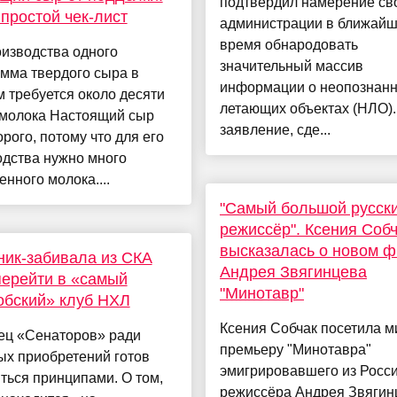
подтвердил намерение св
простой чек-лист
администрации в ближай
время обнародовать
изводства одного
значительный массив
мма твердого сыра в
информации о неопознан
 требуется около десяти
летающих объектах (НЛО).
 молока Настоящий сыр
заявление, сде...
орого, потому что для его
одства нужно много
енного молока....
"Самый большой русск
режиссёр". Ксения Соб
высказалась о новом 
ик-забивала из СКА
Андрея Звягинцева
перейти в «самый
"Минотавр"
обский» клуб НХЛ
Ксения Собчак посетила 
ец «Сенаторов» ради
премьеру "Минотавра"
ых приобретений готов
эмигрировавшего из Росс
ться принципами. О том,
режиссёра Андрея Звягин