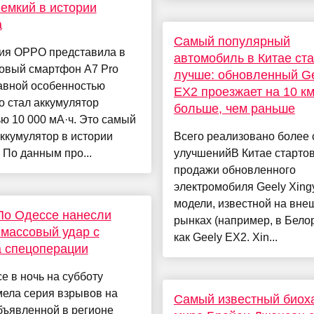
емкий в истории
а
Самый популярный
ия OPPO представила в
автомобиль в Китае ст
новый смартфон A7 Pro
лучше: обновленный G
авной особенностью
EX2 проезжает на 10 к
о стал аккумулятор
больше, чем раньше
ю 10 000 мА·ч. Это самый
ккумулятор в истории
Всего реализовано более 
 По данным про...
улучшенийВ Китае старто
продажи обновленного
электромобиля Geely Xin
модели, известной на вне
По Одессе нанесли
рынках (например, в Бело
массовый удар с
как Geely EX2. Xin...
 спецоперации
е в ночь на субботу
мела серия взрывов на
Самый известный биох
бъявленной в регионе