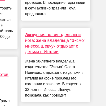
протоков. В последние годы люди
торить
в сети активно травили Тоул,
ет
предполага...
овятся
 Я
ый тюль
Экскурсия на винодельню и
600 до
йога: жена владельца "Эксмо"
Инесса Шевчук отдыхает с
детьми в Италии
Жена 58-летнего владельца
издательства "Эксмо" Олега
Новикова отдыхает с их детьми в
отов
Италии на фоне проблем его
компании с законом. В соцсетях
32-летняя Инесса Шевчук
показала, как проводит...
Трамп