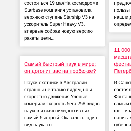
состояться 19 маяНа космодроме
предпоч
Starbase компания установила
пользы 
верхнюю ступень Starship V3 на
нашли 
ускоритель Super Heavy V3,
определ
впервые собрав новую версию
ракеты цели...
11 000
масшт
Самый быстрый паук в мире:
фести
он догонит вас на пробежке?
Петерб
Пауки-охотники в Австралии
В Санкт
страшны не только видом, но и
состоя
скоростью движения Ученые
Фонтан
измерили скорость бега 258 видов
самым 
пауков и выяснили, кто из них
фестив
самый быстрый. Оказалось, один
написал
вид паука сп...
губерн