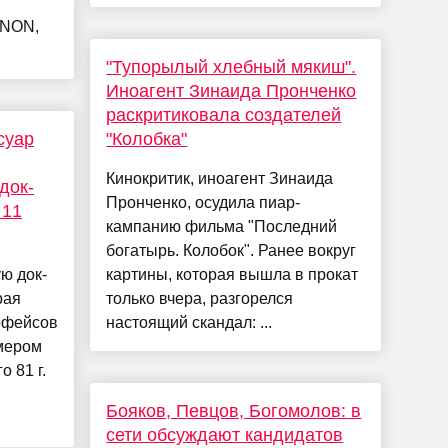
ENON,
"Тупорылый хлебный мякиш".
Иноагент Зинаида Пронченко
раскритиковала создателей
суар
"Колобка"
Кинокритик, иноагент Зинаида
док-
Пронченко, осудила пиар-
 11
кампанию фильма "Последний
богатырь. Колобок". Ранее вокруг
ю док-
картины, которая вышла в прокат
рая
только вчера, разгорелся
рфейсов
настоящий скандал: ...
змером
 81 г.
Бояков, Певцов, Богомолов: в
сети обсуждают кандидатов