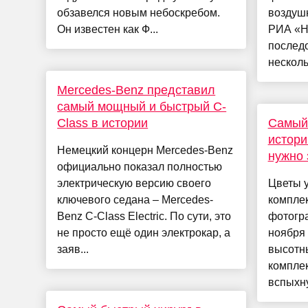
обзавелся новым небоскребом.
воздушн
Он известен как Ф...
РИА «Н
послед
несколь
Mercedes-Benz представил
самый мощный и быстрый C-
Class в истории
Самый
истори
Немецкий концерн Mercedes-Benz
нужно 
официально показал полностью
электрическую версию своего
Цветы у
ключевого седана – Mercedes-
комплек
Benz C-Class Electric. По сути, это
фотогра
не просто ещё один электрокар, а
ноября 
заяв...
высотн
комплек
вспыхну