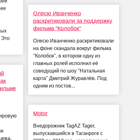
оей
шее
Олесю Иванченко
раскритиковали за поддержку
фильма "Колобок"
ных
 Это
Олесю Иванченко раскритиковали
на фоне скандала вокруг фильма
"Колобок", в котором одну из
главных ролей исполнил её
соведущий по шоу "Натальная
ий
карта" Дмитрий Журавлёв. Под
чак
одним из постов...
фильме
Motor
мировую
Внедорожник TagAZ Tager,
ии
выпускавшийся в Таганроге с
цева,