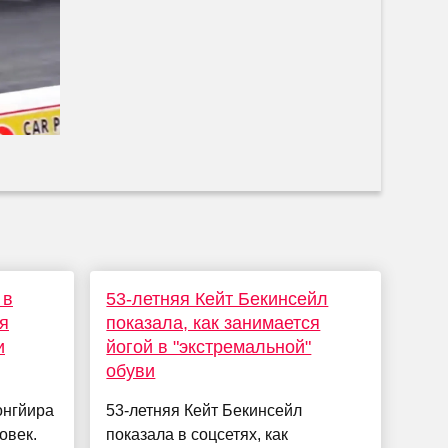
 в
53-летняя Кейт Бекинсейл
я
показала, как занимается
и
йогой в "экстремальной"
обуви
онгйира
53-летняя Кейт Бекинсейл
овек.
показала в соцсетях, как