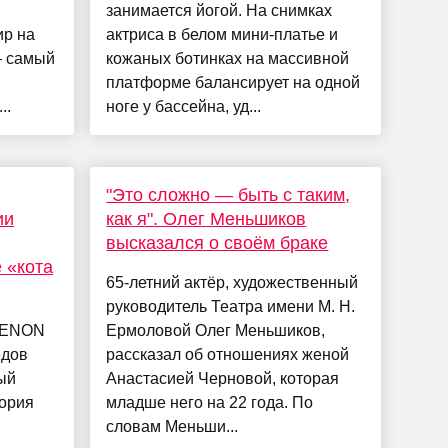
занимается йогой. На снимках
ир на
актриса в белом мини-платье и
— самый
кожаных ботинках на массивной
платформе балансирует на одной
..
ноге у бассейна, уд...
"Это сложно — быть с таким,
ии
как я". Олег Меньшиков
высказался о своём браке
 «кота
65-летний актёр, художественный
руководитель Театра имени М. Н.
 XENON
Ермоловой Олег Меньшиков,
едов
рассказал об отношениях женой
ый
Анастасией Черновой, которая
еория
младше него на 22 года. По
словам Меньши...