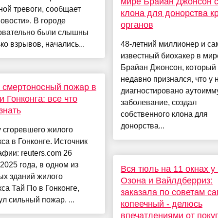
мире Брайан Джонсон 
ой тревоги, сообщает
клона для донорства к
овости». В городе
органов
овательно были слышны
ко взрывов, начались...
48-летний миллионер и с
известный биохакер в мир
Брайан Джонсон, который
недавно признался, что у 
 смертоносный пожар в
диагностировано аутоимм
и Гонконга: все что
заболевание, создал
знать
собственного клона для
донорства...
 сгоревшего жилого
са в Гонконге. Источник
фии: reuters.com 26
2025 года, в одном из
Вся тюль на 11 окнах у
ых зданий жилого
Озона и Вайлдберриз:
са Тай По в Гонконге,
заказала по советам с
л сильный пожар. ...
копеечный - делюсь
впечатлениями от поку