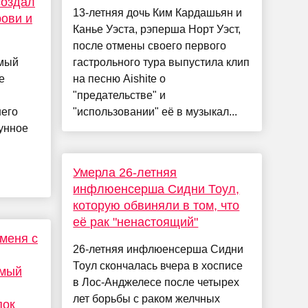
создал
13-летняя дочь Ким Кардашьян и
рови и
Канье Уэста, рэперша Норт Уэст,
после отмены своего первого
амый
гастрольного тура выпустила клип
е
на песню Aishite о
"предательстве" и
него
"использовании" её в музыкал...
унное
Умерла 26-летняя
инфлюенсерша Сидни Тоул,
которую обвиняли в том, что
её рак "ненастоящий"
 меня с
26-летняя инфлюенсерша Сидни
Тоул скончалась вчера в хосписе
амый
в Лос-Анджелесе после четырех
лет борьбы с раком желчных
пок