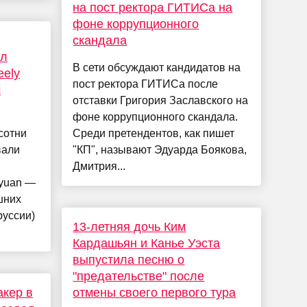
на пост ректора ГИТИСа на
фоне коррупционного
скандала
ал
В сети обсуждают кандидатов на
eely
пост ректора ГИТИСа после
м
отставки Григория Заславского на
фоне коррупционного скандала.
сотни
Среди претендентов, как пишет
вали
"КП", называют Эдуарда Боякова,
Дмитрия...
gyuan —
шних
руссии)
13-летняя дочь Ким
Кардашьян и Канье Уэста
выпустила песню о
"предательстве" после
акер в
отмены своего первого тура