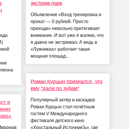
в
экстрим-парк
н
Объявление «Вход тренировка и
прокат — 0 рублей. Просто
приходи» невольно притягивает
онда
внимание. И вот уже я жалею, что
И)
я давно не экстремал. А ведь в
икой
«Лужниках» работает такая
мощная площад...
нии
ллиона
Роман Курцын признался, что
ему "дали по зубам"
Популярный актёр и каскадер
ст и
Роман Курцын стал почётным
ценку
гостем V Международного
локо»
фестиваля детского кино
Миронов
«Хрустальный ИсточникЪ», где