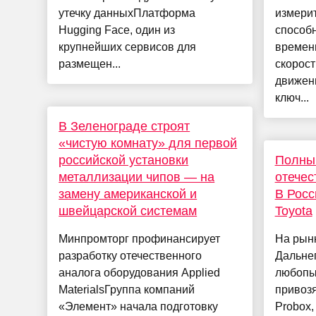
утечку данныхПлатформа
измери
Hugging Face, один из
способ
крупнейших сервисов для
времен
размещен...
скорост
движен
ключ...
В Зеленограде строят
«чистую комнату» для первой
российской установки
Полный
металлизации чипов — на
отечес
замену американской и
В Росс
швейцарской системам
Toyota
Минпромторг профинансирует
На рын
разработку отечественного
Дальне
аналога оборудования Applied
любопы
MaterialsГруппа компаний
привозя
«Элемент» начала подготовку
Probox,