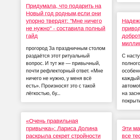
Придумала, что подарить на
Новый год родным,если они
упорно твердят: "Мне ничего
Надежн
не нужно" - составила полный
привод
гайд
доброт
милли
прогород За праздничным столом
раздаётся этот ритуальный
С наст
вопрос. И тут же — привычный,
полног
почти рефлекторный ответ. «Мне
особенн
ничего не нужно, у меня всё
каждый
есть». Произносят это с такой
автомоб
лёгкостью, бу...
на зас
покрыти
«Очень правильная
привычка»: Лариса Долина
Эти ма
раскрыла секрет стройности
все те