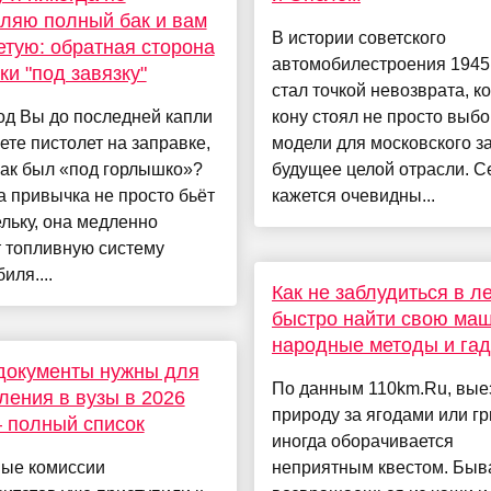
ляю полный бак и вам
В истории советского
етую: обратная сторона
автомобилестроения 1945
ки "под завязку"
стал точкой невозврата, ко
од Вы до последней капли
кону стоял не просто выбо
те пистолет на заправке,
модели для московского за
бак был «под горлышко»?
будущее целой отрасли. С
а привычка не просто бьёт
кажется очевидны...
льку, она медленно
 топливную систему
иля....
Как не заблудиться в л
быстро найти свою маш
народные методы и га
документы нужны для
По данным 110km.Ru, вые
ления в вузы в 2026
природу за ягодами или г
 полный список
иногда оборачивается
ые комиссии
неприятным квестом. Быва