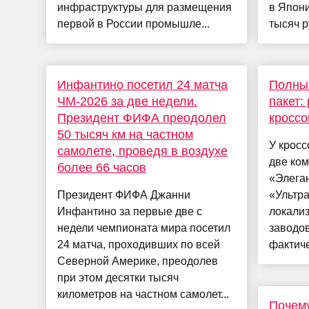
инфраструктуры для размещения
в Япони
первой в России промышле...
тысяч ру
Инфантино посетил 24 матча
Полный
ЧМ-2026 за две недели.
пакет:
Президент ФИФА преодолел
кроссо
50 тысяч км на частном
У кросс
самолете, проведя в воздухе
две ком
более 66 часов
«Элеган
Президент ФИФА Джанни
«Ультра
Инфантино за первые две с
локализ
недели чемпионата мира посетил
заводов
24 матча, проходивших по всей
фактиче
Северной Америке, преодолев
при этом десятки тысяч
километров на частном самолет...
Почему