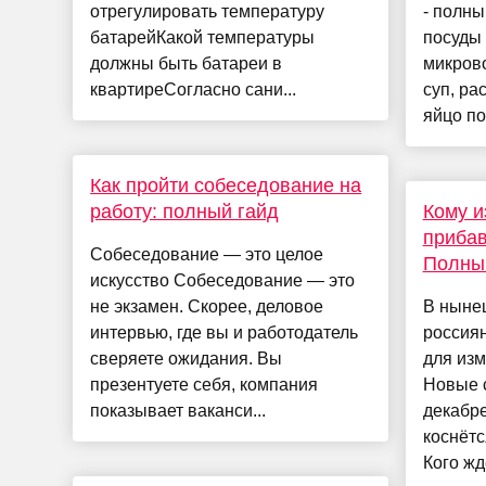
отрегулировать температуру
- полны
батарейКакой температуры
посуды 
должны быть батареи в
микрово
квартиреСогласно сани...
суп, ра
яйцо по
Как пройти собеседование на
работу: полный гайд
Кому и
прибав
Собеседование — это целое
Полный
искусство Собеседование — это
не экзамен. Скорее, деловое
В ныне
интервью, где вы и работодатель
россия
сверяете ожидания. Вы
для изм
презентуете себя, компания
Новые 
показывает ваканси...
декабре
коснётс
Кого ждё