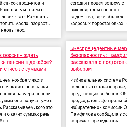
й список продуктов и
сегодня провел встречу с
Кажется, мы знаем о
руководством военного
лновке всё. Разогреть
ведомства, где и объявил 
стопить масло, взорвать
кадровых перестановках. Ка
 неопытнос...
«Беспрецедентные ме
з россиян ждать
безопасности»: Памфи
ки пенсии в декабре?
рассказала о подготовк
 список с суммами
выборам
шнем ноябре у части
Избирательная система Р
н появились основания
полностью готова к прове
енения размера пенсии.
предстоящих выборов. Об
суммы они получат уже в
председатель Центрально
. Рассказываем, кого это
избирательной комиссии 
я и о каких суммах речь.
Памфилова сообщила в х
т п...
встречи с президентом ...