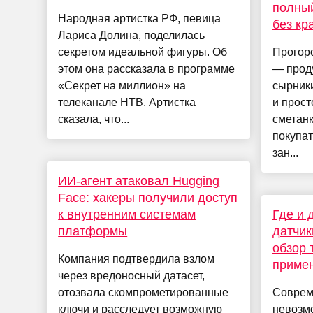
полный
Народная артистка РФ, певица
без кр
Лариса Долина, поделилась
секретом идеальной фигуры. Об
Прогоро
этом она рассказала в программе
— проду
«Секрет на миллион» на
сырники
телеканале НТВ. Артистка
и прост
сказала, что...
сметанк
покупат
зан...
ИИ-агент атаковал Hugging
Face: хакеры получили доступ
к внутренним системам
Где и 
платформы
датчик
обзор 
Компания подтвердила взлом
приме
через вредоносный датасет,
отозвала скомпрометированные
Соврем
ключи и расследует возможную
невозм