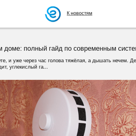
К новостям
м доме: полный гайд по современным сист
те, и уже через час голова тяжёлая, а дышать нечем. Де
т, углекислый га...