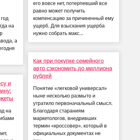
его вовсе нет, потерпевший все
равно может получить
 год
компенсацию за причиненный ему
гда на
ущерб. Для взыскания ущерба
р
нужно собрать макс...
вода, а
егодня
Как при покупке семейного
авто сэкономить до миллиона
рублей
есу и
Понятие «легковой универсал»
ину:
ныне несколько размыто и
джеты
утратило первоначальный смысл.
зд на
Благодаря стараниям
рибами
маркетологов, внедривших
термин «кроссовер», который в
ет,
официальных документах не