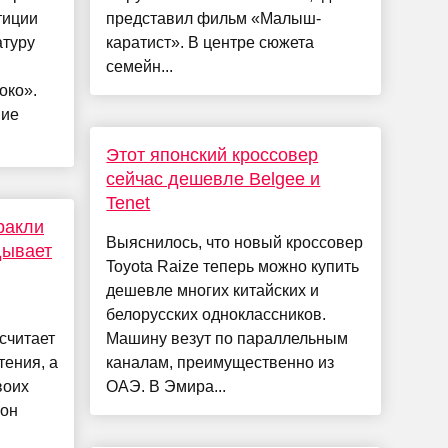
тиции
представил фильм «Малыш-
атуру
каратист». В центре сюжета
семейн...
око».
ние
Этот японский кроссовер
сейчас дешевле Belgee и
Tenet
Иракли
Выяснилось, что новый кроссовер
дывает
Toyota Raize теперь можно купить
дешевле многих китайских и
белорусских одноклассников.
считает
Машину везут по параллельным
ения, а
каналам, преимущественно из
воих
ОАЭ. В Эмира...
 он