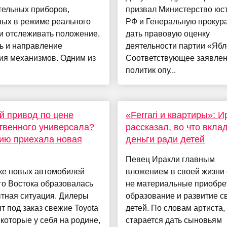
тельных приборов,
призвал Министерство юс
ных в режиме реального
РФ и Генеральную прокур
и отслеживать положение,
дать правовую оценку
ь и направление
деятельности партии «Ябл
ия механизмов. Одним из
Соответствующее заявле
политик опу...
 привод по цене
«Ferrari и квартиры»: 
твенного универсала?
рассказал, во что вкла
ию приехала новая
деньги ради детей
Певец Иракли главным
ке новых автомобилей
вложением в своей жизни 
го Востока образовалась
не материальные приобрет
тная ситуация. Дилеры
образование и развитие с
т под заказ свежие Toyota
детей. По словам артиста,
 которые у себя на родине,
старается дать сыновьям