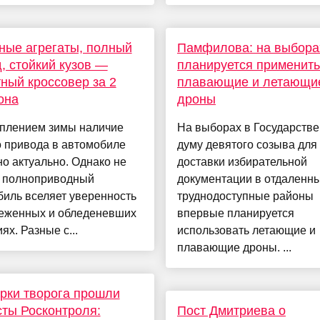
ые агрегаты, полный
Памфилова: на выбора
, стойкий кузов —
планируется применить
ный кроссовер за 2
плавающие и летающи
она
дроны
уплением зимы наличие
На выборах в Государств
о привода в автомобиле
думу девятого созыва для
о актуально. Однако не
доставки избирательной
 полноприводный
документации в отдаленны
иль вселяет уверенность
труднодоступные районы
неженных и обледеневших
впервые планируется
ях. Разные с...
использовать летающие и
плавающие дроны. ...
рки творога прошли
сты Росконтроля:
Пост Дмитриева о