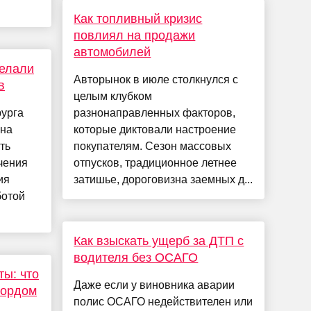
Как топливный кризис
повлиял на продажи
автомобилей
делали
Авторынок в июле столкнулся с
в
целым клубком
рурга
разнонаправленных факторов,
ана
которые диктовали настроение
ть
покупателям. Сезон массовых
чения
отпусков, традиционное летнее
ия
затишье, дороговизна заемных д...
ботой
Как взыскать ущерб за ДТП с
водителя без ОСАГО
ты: что
Даже если у виновника аварии
Фордом
полис ОСАГО недействителен или