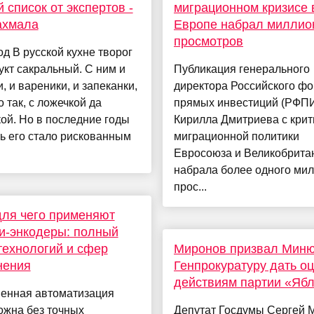
 список от экспертов -
миграционном кризисе 
ахмала
Европе набрал миллио
просмотров
д В русской кухне творог
кт сакральный. С ним и
Публикация генерального
, и вареники, и запеканки,
директора Российского ф
о так, с ложечкой да
прямых инвестиций (РФП
ой. Но в последние годы
Кирилла Дмитриева с крит
ь его стало рискованным
миграционной политики
Евросоюза и Великобрита
набрала более одного ми
прос...
для чего применяют
и-энкодеры: полный
технологий и сфер
Миронов призвал Миню
нения
Генпрокуратуру дать о
действиям партии «Яб
енная автоматизация
ожна без точных
Депутат Госдумы Сергей 