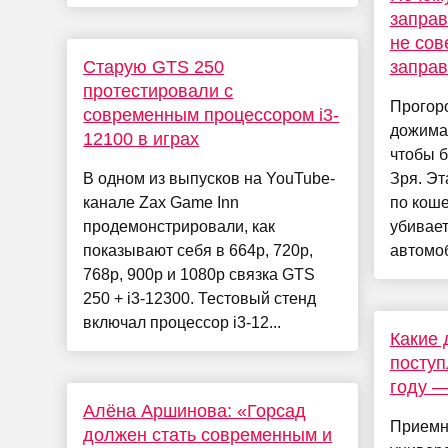
заправ
не сов
Старую GTS 250
заправ
протестировали с
Прогор
современным процессором i3-
дожимае
12100 в играх
чтобы 
В одном из выпусков на YouTube-
Зря. Эт
канале Zax Game Inn
по коше
продемонстрировали, как
убивает
показывают себя в 664р, 720р,
автомоб
768р, 900р и 1080р связка GTS
250 + i3-12300. Тестовый стенд
включал процессор i3-12...
Какие 
поступ
году —
Алёна Аршинова: «Горсад
Приемн
должен стать современным и