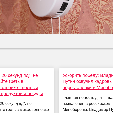
 20 секунд яд": не
Ускорить победу: Влад
йте греть в
Путин озвучил кадровы
олновке - полный
перестановки в Миноб
 продуктов и посуды
Главная новость дня — в
20 секунд яд": не
назначения в российском
те греть в микроволновке
Минобороны. Владимир П