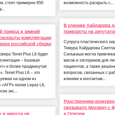
и, стоят примерно 950
возможность раскрыть с...
...
В клинике Хайдарова 
 привод и зимний
привороты на депутато
 раскрыты комплектации
Супруга пластического хи
вера российской сборки
Тимура Хайдарова Светл
овера Tenet Plus L6 будет
Сильваши могла привлека
плектации – базовая
магов и эзотериков для ле
т» и более продвинутая
пациентов, а также решен
». Tenet Plus L6 – это
вопросов, связанных с ра
уемая на одном из
клиники и контактам...
 «АГР» копия Lepas L6,
ски экс...
Родственники-конкурен
связывало Москвич с 
 я никогда не
и Опелем