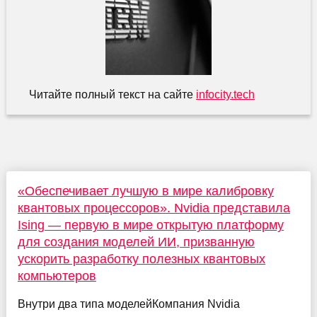
Читайте полный текст на сайте
infocity.tech
«Обеспечивает лучшую в мире калибровку
квантовых процессоров». Nvidia представила
Ising — первую в мире открытую платформу
для создания моделей ИИ, призванную
ускорить разработку полезных квантовых
компьютеров
Внутри два типа моделейКомпания Nvidia