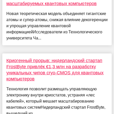
масштабируемых квантовых компьютеров
Новая теоретическая модель объединяет гигантские
атомы и супер-атомы, снижая влияние декогеренции
и упрощая управление квантовой
информациейИсследователи из Технологического
университета Ча...
Криогенный прорыв: нидерландский стартап
FrostByte привлёк €1,3 млн на разработку
уникальных чипов cryo-CMOS для квантовых
компьютеров
Технология позволит размещать управляющую
электронику внутри криостатов, устраняя «лес
кабелей», который мешает масштабированию
квантовых системНидерландский стартап FrostByte,
вышедший из ...