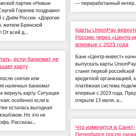
ческой партии «Новые
— переработанный интер..
Сергей Горелов поздравил
 с Днём России. «Дорогие
, жители Брянской
Карты UnionPay вернут
 От всей д...
Россию через «Центр-и
впервые с 2023 года
Банк «Центр-инвест» начн
лать, если банкомат не
выпускать карты UnionPay
щает карту
станет первой российской
после снятия или
кредитной организацией, 
ия наличных банкомат
платёжная система подкл
е вернуть карту. Ситуация
впервые с 2023 года. Пре
ная, особенно если в
открыли 13 июля, а...
тве осталась выгодная
 кэшбэком. Но это не
офа. Рассказы...
Что изменится в Санкт-
Петербурге после личн