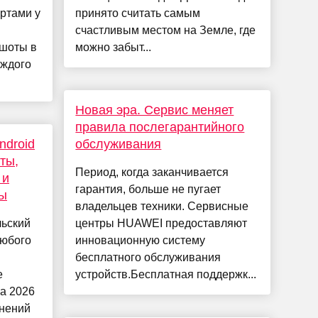
артами у
принято считать самым
счастливым местом на Земле, где
ншоты в
можно забыт...
аждого
Новая эра. Cервис меняет
правила послегарантийного
ndroid
обслуживания
ты,
Период, когда заканчивается
 и
гарантия, больше не пугает
ы
владельцев техники. Сервисные
ьский
центры HUAWEI предоставляют
любого
инновационную систему
бесплатного обслуживания
е
устройств.Бесплатная поддержк...
на 2026
енений