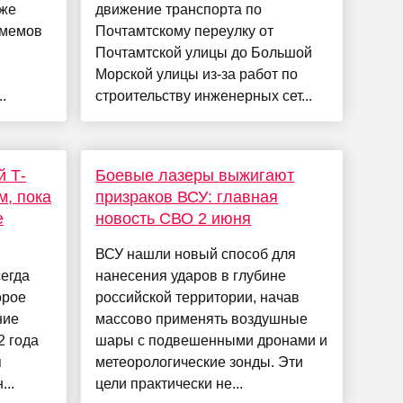
уже
движение транспорта по
 мемов
Почтамтскому переулку от
Почтамтской улицы до Большой
Морской улицы из-за работ по
.
строительству инженерных сет...
й Т-
Боевые лазеры выжигают
м, пока
призраков ВСУ: главная
e
новость СВО 2 июня
ВСУ нашли новый способ для
сегда
нанесения ударов в глубине
орое
российской территории, начав
ние
массово применять воздушные
2 года
шары с подвешенными дронами и
я
метеорологические зонды. Эти
..
цели практически не...