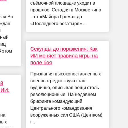
съёмочной площадке уходит в
прошлое. Сегодня в Москве кино
еля Во
– от «Майора Грома» до
аждан
«Последнего богатыря» ...
л
дный
лиц
Секунды до поражения: Как
б этом
ИИ меняет правила игры на
поле боя
Признания высокопоставленных
военных редко звучат так
ой
буднично, описывая вещи столь
 ИИ:
революционные. На недавнем
брифинге командующий
Центрального командования
ана
вооруженных сил США (Центком)
ных
г...