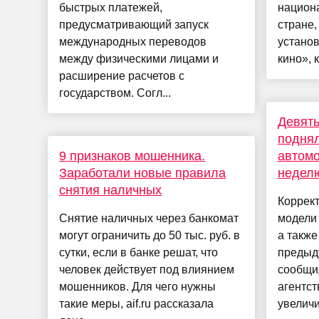
быстрых платежей,
национ
предусматривающий запуск
стране,
международных переводов
устано
между физическими лицами и
кино», ко
расширение расчетов с
государством. Согл...
Девять
поднял
9 признаков мошенника.
автомо
Заработали новые правила
недел
снятия наличных
Коррект
Снятие наличных через банкомат
модели 
могут ограничить до 50 тыс. руб. в
а такж
сутки, если в банке решат, что
предыду
человек действует под влиянием
сообщи
мошенников. Для чего нужны
агентс
такие меры, aif.ru рассказала
увеличи