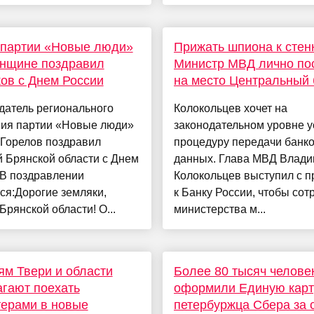
 партии «Новые люди»
Прижать шпиона к стен
янщине поздравил
Министр МВД лично по
ов с Днем России
на место Центральный 
датель регионального
Колокольцев хочет на
ния партии «Новые люди»
законодательном уровне у
 Горелов поздравил
процедуру передачи банк
 Брянской области с Днем
данных. Глава МВД Влад
.В поздравлении
Колокольцев выступил с п
ся:Дорогие земляки,
к Банку России, чтобы сот
Брянской области! О...
министерства м...
м Твери и области
Более 80 тысяч челове
гают поехать
оформили Единую карт
ерами в новые
петербуржца Сбера за 