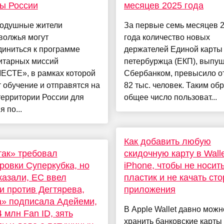
ы России
месяцев 2025 года
одушные жители
За первые семь месяцев 
волжья могут
года количество новых
диниться к программе
держателей Единой карты
итарных миссий
петербуржца (ЕКП), выпу
СТЕ», в рамках которой
Сбербанком, превысило от
 обучение и отправятся на
82 тыс. человек. Таким об
территории России для
общее число пользоват...
 по...
Как добавить любую
ак» требовал
скидочную карту в Walle
ровки Суперкубка, но
iPhone, чтобы не носит
казали, ЕС ввел
пластик и не качать ст
и против Дегтярева,
приложения
» подписала Адейеми,
В Apple Wallet давно можн
4 млн Fan ID, зять
хранить банковские карты