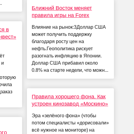
.
Ближний Восток меняет
правила игры на Forex
Влияние на рынок:3Доллар США
ся в
может получить поддержку
нвест»
благодаря росту цен на
нефть.Геополитика рискует
ёт
разогнать инфляцию в Японии.
 и
Доллар США прибавил около
0.8% на старте недели, что можн...
которую
ючила
дзаказ
Правила хорошего фона. Как
устроен кинозавод «Москино»
Эра «зелёного фона» (чтобы
потом специалисты «дорисовали»
всё нужное на мониторе) на
ого