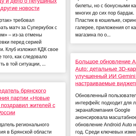
у и дело о петушиных
билеты, но с бонусными к
 другие новости
многих до сих пор бардак.
ртак» требовал
Пластик в кошельке, скри
ать матч за Суперкубок с
галерее, приложения от к
м» – из-за отмены
магазина по о...
евки перед серией
и. Клуб изложил КДК свое
 того, как следовало
Большое обновление A
ь в той ситуации, ...
Auto: детальные 3D-кар
улучшенный ИИ Gemini
настраиваемые виджет
датель брянского
Обновленный пользовател
ния партии «Новые
интерфейс подходит для 
поздравил жителей с
экранаКомпания Google
России
анонсировала масштабно
датель регионального
обновление Android Auto 
ия в Брянской области
год. Среди ключевых изм