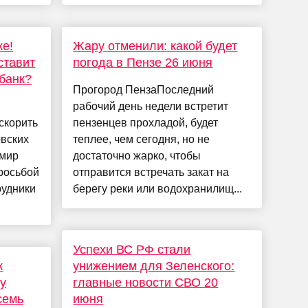
ке!
Жару отменили: какой будет
ставит
погода в Пензе 26 июня
банк?
Прогород ПензаПоследний
рабочий день недели встретит
скорить
пензенцев прохладой, будет
овских
теплее, чем сегодня, но не
имир
достаточно жарко, чтобы
росьбой
отправится встречать закат на
рудники
берегу реки или водохранилищ...
Успехи ВС РФ стали
к
унижением для Зеленского:
у
главные новости СВО 20
семь
июня