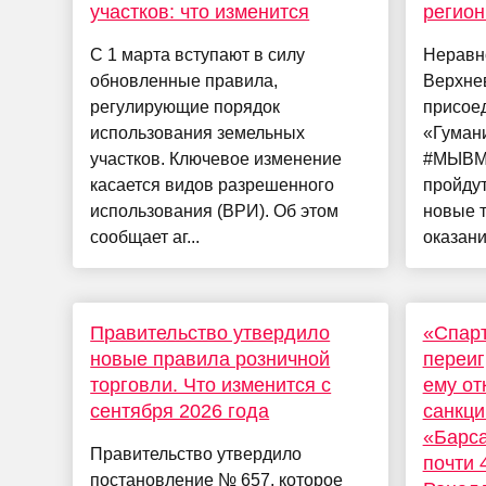
участков: что изменится
регион
С 1 марта вступают в силу
Неравн
обновленные правила,
Верхне
регулирующие порядок
присое
использования земельных
«Гуман
участков. Ключевое изменение
#МЫВМЕ
касается видов разрешенного
пройдут
использования (ВРИ). Об этом
новые 
сообщает аг...
оказания
Правительство утвердило
«Спарт
новые правила розничной
переиг
торговли. Что изменится с
ему от
сентября 2026 года
санкци
«Барса
Правительство утвердило
почти 
постановление № 657, которое