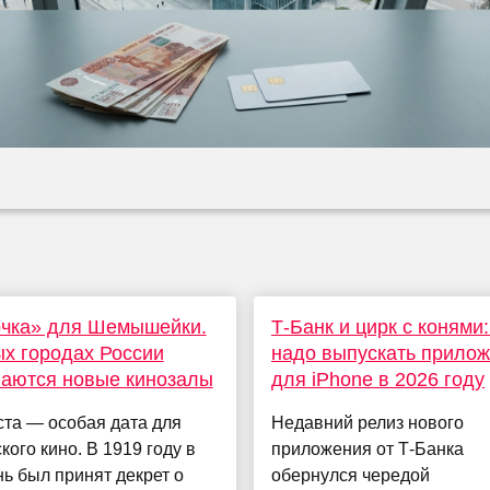
очка» для Шемышейки.
Т-Банк и цирк с конями:
х городах России
надо выпускать прило
аются новые кинозалы
для iPhone в 2026 году
ста — особая дата для
Недавний релиз нового
кого кино. В 1919 году в
приложения от Т‑Банка
нь был принят декрет о
обернулся чередой