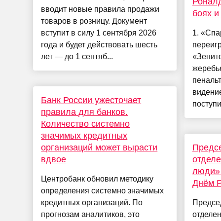
Роналд
вводит новые правила продажи
боях и
товаров в розницу. Документ
вступит в силу 1 сентября 2026
1. «Спа
года и будет действовать шесть
переигр
лет — до 1 сентяб...
«Зенито
жеребь
пенальт
видение
Банк России ужесточает
поступит
правила для банков.
Количество системно
значимых кредитных
организаций может вырасти
Предсе
вдвое
отделе
люди» 
Центробанк обновил методику
Днём 
определения системно значимых
кредитных организаций. По
Предсе
прогнозам аналитиков, это
отделен