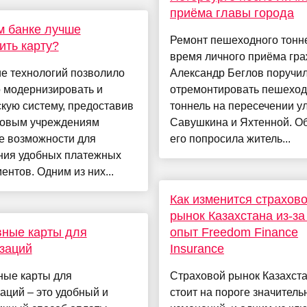
приёма главы города
м банке лучше
Ремонт пешеходного тонн
ть карту?
время личного приёма гр
е технологий позволило
Александр Беглов поручи
 модернизировать и
отремонтировать пешехо
кую систему, предоставив
тоннель на пересечении у
овым учреждениям
Савушкина и Яхтенной. О
е возможности для
его попросила житель...
ния удобных платежных
ентов. Одним из них...
Как изменится страхов
рынок Казахстана из-за
вные карты для
опыт Freedom Finance
заций
Insurance
ные карты для
Страховой рынок Казахст
аций – это удобный и
стоит на пороге значитель