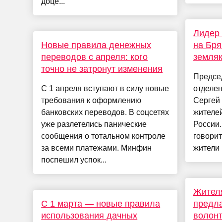
доце...
Лидер
Новые правила денежных
на Бр
переводов с апреля: кого
земляк
точно не затронут изменения
Предсе
С 1 апреля вступают в силу новые
отделе
требования к оформлению
Сергей
банковских переводов. В соцсетях
жителей
уже разлетелись панические
России
сообщения о тотальном контроле
говорит
за всеми платежами. Минфин
жители 
поспешил успок...
Жителя
С 1 марта — новые правила
предла
использования дачных
волонт