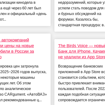
ализации кинодела в
недоразумений, которые 
 а ещё через 60 лет был
успели стать поводом для
влен и официальный «день
и бурных обсуждений на
т...
форумах. Казалось бы,
стандартная процедура: в..
 автокомпаний
и цены на новые
The Birds Voice — новы
били в России за
Банк для iPhone. Качае
ю
не удалили из App Stor
ировка цен затронула
Возвращение банковских
2025−2026 годов выпуска,
приложений в App Store в
е некоторые машины
становится событием, кот
щих лет. Об этом
быстро привлекает внима
ло аналитическое
пользователей. После 202
тво CARgument. «АвтоВАЗ»
каждая подобная ситуаци
л рекомендованные ц...
сопровождается ограничен.