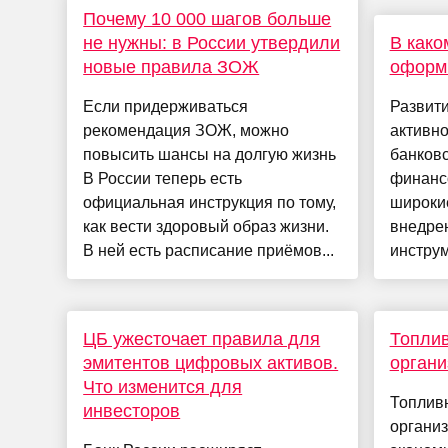
Почему 10 000 шагов больше
не нужны: в России утвердили
В како
новые правила ЗОЖ
оформи
Если придерживаться
Развити
рекомендация ЗОЖ, можно
активно
повысить шансы на долгую жизнь
банковс
В России теперь есть
финанс
официальная инструкция по тому,
широки
как вести здоровый образ жизни.
внедре
В ней есть расписание приёмов...
инструм
ЦБ ужесточает правила для
Топли
эмитентов цифровых активов.
органи
Что изменится для
Топлив
инвесторов
организ