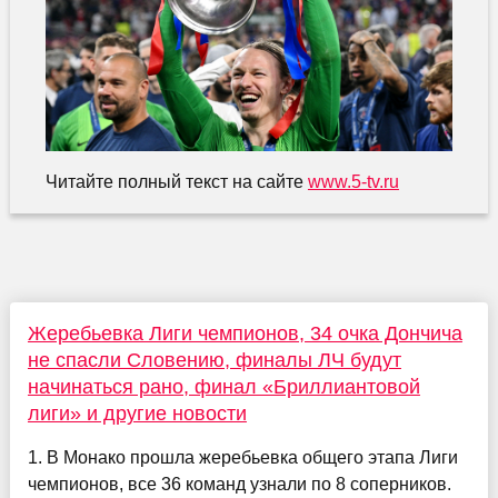
Читайте полный текст на сайте
www.5-tv.ru
Жеребьевка Лиги чемпионов, 34 очка Дончича
не спасли Словению, финалы ЛЧ будут
начинаться рано, финал «Бриллиантовой
лиги» и другие новости
1. В Монако прошла жеребьевка общего этапа Лиги
чемпионов, все 36 команд узнали по 8 соперников.