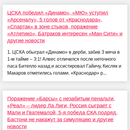
ЦСКА победил «Динамо», «МЮ» уступил
«Арсеналу», 5 голов от «Краснодара»,
«Спартак» в зоне стыков, поражение
«Атлетико», Батраков интересен «Ман Сити» и
другие новости
1. ЦСКА обыграл «Динамо» в дерби, забив 3 мяча в
1-м тайме – 3:1! Алвес отличился после неточного
паса Бителло назад и ассистировал Гайичу, Кисляк и
Макаров отметились голами. «Краснодар» р...
Поражение «Барсы» с незабитым пенальти,
«Реал» – лидер Ла Лиги, Россия сыграет с
Мали и Гватемалой, 5-я победа СКА подряд,
Бастони не накажут за симуляцию и другие
новости