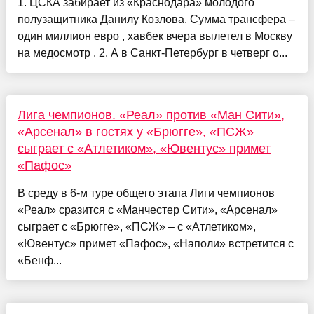
1. ЦСКА забирает из «Краснодара» молодого
полузащитника Данилу Козлова. Сумма трансфера –
один миллион евро , хавбек вчера вылетел в Москву
на медосмотр . 2. А в Санкт-Петербург в четверг о...
Лига чемпионов. «Реал» против «Ман Сити»,
«Арсенал» в гостях у «Брюгге», «ПСЖ»
сыграет с «Атлетиком», «Ювентус» примет
«Пафос»
В среду в 6-м туре общего этапа Лиги чемпионов
«Реал» сразится с «Манчестер Сити», «Арсенал»
сыграет с «Брюгге», «ПСЖ» – с «Атлетиком»,
«Ювентус» примет «Пафос», «Наполи» встретится с
«Бенф...