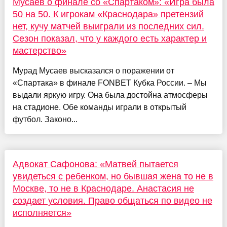
Мусаев о финале со «Спартаком»: «Игра была
50 на 50. К игрокам «Краснодара» претензий
нет, кучу матчей выиграли из последних сил.
Сезон показал, что у каждого есть характер и
мастерство»
Мурад Мусаев высказался о поражении от
«Спартака» в финале FONBET Кубка России. – Мы
выдали яркую игру. Она была достойна атмосферы
на стадионе. Обе команды играли в открытый
футбол. Законо...
Адвокат Сафонова: «Матвей пытается
увидеться с ребенком, но бывшая жена то не в
Москве, то не в Краснодаре. Анастасия не
создает условия. Право общаться по видео не
исполняется»