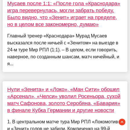
Мусаев после 1:1: «После гола «Краснодара»
игра перевернулась, могли забрать победу.
Было видно, что «Зенит» играет на пределе,
но в целом все закономерно, думаю»
Главный тренер «Краснодара» Мурад Мусаев
высказался после ничьей с «Зенитом» на выезде в
24-м туре Мир РПЛ (1:1). – В целом, если говорить,
наверное, по созданным шансам, матч ничейный, и
я...
Нули «Зенита» и «Локо», «Ман Сити» обошел
«Арсенал», «Челси» уволил Росеньора, сухой
матч Сафонова, золото Серобяна, «Бавария»
в финале Кубка Германии и другие новости
1. В центральном матче тура Мир РПЛ «Локомотив»
и «Зенит» голов не забили. Комличенко на 99-й