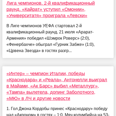
Лига чемпионов. 2-й квалификационный
раунд. «Кайрат» уступил «Омонии»,
«Университатя» проиграла «Левски»
В Лиге чемпионов УЕФА стартовал 2-й
квалификационный раунд. 21 июля «Арарат-
Армения» победил «Шэмрок Роверс» (2:0),
«Фенербахче» обыграл «Гурник Забже» (1:0),
«Црвена Звезда» в гостях разгр...
«Интер» – чемпион Италии, победы
«Краснодара» и «Реала», Антонелли выиграл
в Майами, «Ак Барс» выбил «Металлург»,
«Тампа» вылетела, допинг Заболотного,
«МЮ» в ЛЧ и другие новости
1. Гол Джона Кордобы принес «Краснодару» победу
над «Акроном» в гостях – 1:0. Мяч колумбийца на 53-