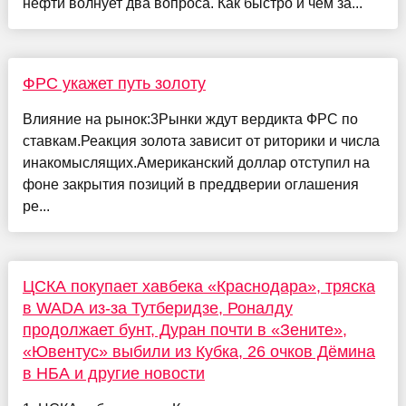
нефти волнует два вопроса. Как быстро и чем за...
ФРС укажет путь золоту
Влияние на рынок:3Рынки ждут вердикта ФРС по
ставкам.Реакция золота зависит от риторики и числа
инакомыслящих.Американский доллар отступил на
фоне закрытия позиций в преддверии оглашения
ре...
ЦСКА покупает хавбека «Краснодара», тряска
в WADA из-за Тутберидзе, Роналду
продолжает бунт, Дуран почти в «Зените»,
«Ювентус» выбили из Кубка, 26 очков Дёмина
в НБА и другие новости