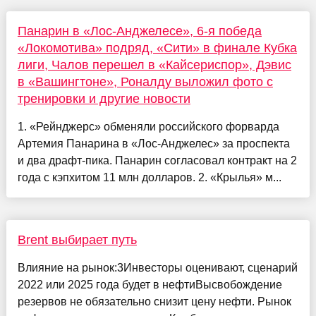
Панарин в «Лос-Анджелесе», 6-я победа
«Локомотива» подряд, «Сити» в финале Кубка
лиги, Чалов перешел в «Кайсериспор», Дэвис
в «Вашингтоне», Роналду выложил фото с
тренировки и другие новости
1. «Рейнджерс» обменяли российского форварда
Артемия Панарина в «Лос-Анджелес» за проспекта
и два драфт-пика. Панарин согласовал контракт на 2
года с кэпхитом 11 млн долларов. 2. «Крылья» м...
Brent выбирает путь
Влияние на рынок:3Инвесторы оценивают, сценарий
2022 или 2025 года будет в нефтиВысвобождение
резервов не обязательно снизит цену нефти. Рынок