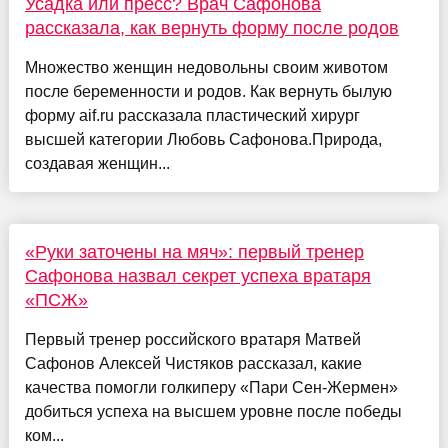
Усадка или пресс? Врач Сафонова
рассказала, как вернуть форму после родов
Множество женщин недовольны своим животом
после беременности и родов. Как вернуть былую
форму aif.ru рассказала пластический хирург
высшей категории Любовь Сафонова.Природа,
создавая женщин...
«Руки заточены на мяч»: первый тренер
Сафонова назвал секрет успеха вратаря
«ПСЖ»
Первый тренер российского вратаря Матвей
Сафонов Алексей Чистяков рассказал, какие
качества помогли голкиперу «Пари Сен-Жермен»
добиться успеха на высшем уровне после победы
ком...