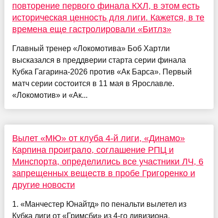
повторение первого финала КХЛ, в этом есть
историческая ценность для лиги. Кажется, в те
времена еще гастролировали «Битлз»
Главный тренер «Локомотива» Боб Хартли
высказался в преддверии старта серии финала
Кубка Гагарина-2026 против «Ак Барса». Первый
матч серии состоится в 11 мая в Ярославле.
«Локомотив» и «Ак...
Вылет «МЮ» от клуба 4-й лиги, «Динамо»
Карпина проиграло, соглашение РПЦ и
Минспорта, определились все участники ЛЧ, 6
запрещенных веществ в пробе Григоренко и
другие новости
1. «Манчестер Юнайтд» по пенальти вылетел из
Кубка лиги от «Гримсби» из 4-го дивизиона,