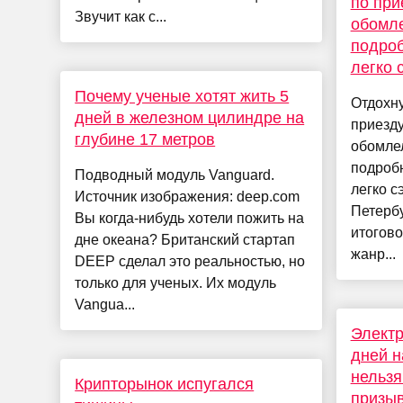
по при
Звучит как с...
обомле
подроб
легко 
Почему ученые хотят жить 5
Отдохну
дней в железном цилиндре на
приезду
глубине 17 метров
обомле
подроб
Подводный модуль Vanguard.
легко с
Источник изображения: deep.com
Петербу
Вы когда-нибудь хотели пожить на
итогов
дне океана? Британский стартап
жанр...
DEEP сделал это реальностью, но
только для ученых. Их модуль
Vangua...
Электр
дней н
нельзя
Крипторынок испугался
призыв