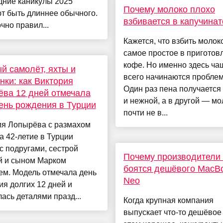
дние каникулы 2025
Почему молоко плохо
т быть длиннее обычного.
взбивается в капучина
чно правил...
Кажется, что взбить молок
самое простое в приготов
кофе. Но именно здесь ча
й самолёт, яхты и
всего начинаются пробле
нки: как Виктория
Один раз пена получается 
ва 12 дней отмечала
и нежной, а в другой — мо
ень рождения в Турции
почти не в...
ия Лопырёва с размахом
а 42-летие в Турции
с подругами, сестрой
Почему производители
й и сыном Марком
боятся дешёвого MacB
ем. Модель отмечала день
Neo
я долгих 12 дней и
ась деталями празд...
Когда крупная компания
выпускает что-то дешёвое