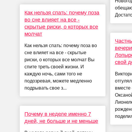
Нового
обещаю
Как нельзя спать: почему поза
Достато
во сне влияет на все -
скрытые риски, о которых все
молчат
Частны
Как нельзя спать: почему поза во
вечери
сне влияет на все - скрытые
Лопырё
риски, о которых все молчат Вы
свой д
спите треть своей жизни. И
каждую ночь, сами того не
Виктор
подозревая, можете медленно
отгулял
подрывать свое з...
вместе 
Оксано
Лионел
рождени
Почему в неделе именно 7
поделил
дней, не больше и не меньше