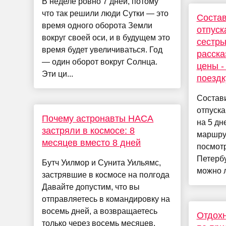
В неделе ровно 7 дней, потому
что так решили люди Сутки — это
Состав
время одного оборота Земли
отпуск
вокруг своей оси, и в будущем это
сестры
время будет увеличиваться. Год
расска
— один оборот вокруг Солнца.
цены -
Эти ци...
поездк
Состав
отпуска
Почему астронавты НАСА
на 5 дн
застряли в космосе: 8
маршрут
месяцев вместо 8 дней
посмотр
Петербу
Бутч Уилмор и Сунита Уильямс,
можно л
застрявшие в космосе на полгода
Давайте допустим, что вы
отправляетесь в командировку на
восемь дней, а возвращаетесь
Отдохн
только через восемь месяцев.