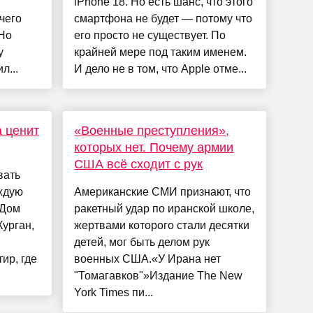
iPhone 18. Но есть шанс, что этого
чего
смартфона не будет — потому что
 Но
его просто не существует. По
у
крайней мере под таким именем.
л...
И дело не в том, что Apple отме...
 ценит
«Военные преступления»,
которых нет. Почему армии
США всё сходит с рук
вать
ждую
Американские СМИ признают, что
 Дом
ракетный удар по иранской школе,
Курган,
жертвами которого стали десятки
детей, мог быть делом рук
ир, где
военных США.«У Ирана нет
"Томагавков"»Издание The New
York Times пи...