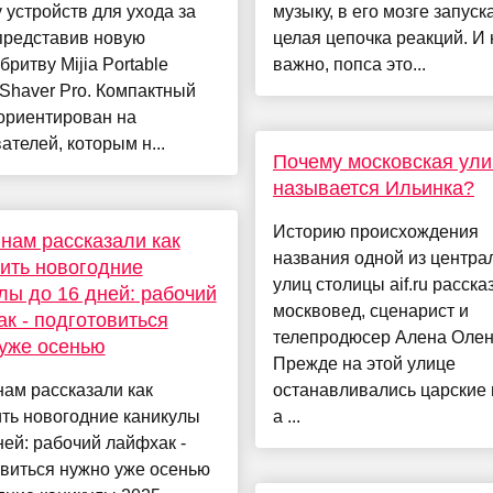
 устройств для ухода за
музыку, в его мозге запуск
представив новую
целая цепочка реакций. И 
бритву Mijia Portable
важно, попса это...
c Shaver Pro. Компактный
ориентирован на
ателей, которым н...
Почему московская ули
называется Ильинка?
Историю происхождения
нам рассказали как
названия одной из центра
ить новогодние
улиц столицы aif.ru расска
лы до 16 дней: рабочий
москвовед, сценарист и
к - подготовиться
телепродюсер Алена Оле
уже осенью
Прежде на этой улице
ам рассказали как
останавливались царские 
ть новогодние каникулы
а ...
ней: рабочий лайфхак -
виться нужно уже осенью