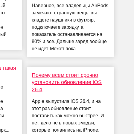
ный
Наверное, все владельцы AirPods
то
замечают странную вещь: вы
кладете наушники в футляр,
он
подключаете зарядку, а
ный
показатель останавливается на
80% и все. Дальше заряд вообще
не идет. Может пока...
 такая
Почему всем стоит срочно
установить обновление iOS
по
26.4
ve
Apple выпустила iOS 26.4, и на
на
этот раз обновление стоит
ли
поставить как можно быстрее. И
т
нет, дело не в новых эмодзи,
рк...
которые появились на iPhone,