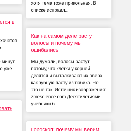
хотя тема тоже прикольная. В
списке исправл...
ется в
Как на самом деле растут
 хочется
волосы и почему мы
о
ошибались
о минут
Мы думали, волосы растут
е уже
потому, что клетки у корней
делятся и выталкивают их вверх,
как зубную пасту из тюбика. Но
это не так. Источник изображения:
zmescience.com Десятилетиями
учебники б...
овать
Гороскоп: почему мы верим