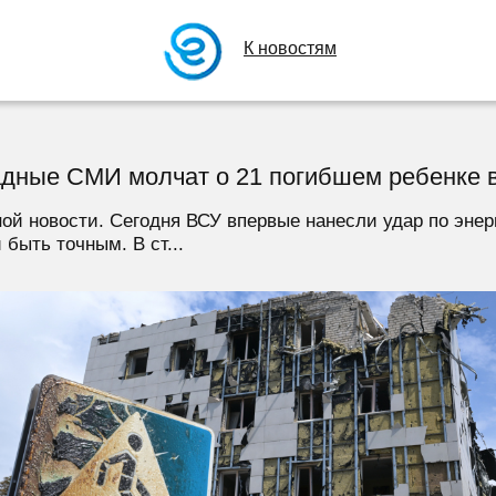
К новостям
адные СМИ молчат о 21 погибшем ребенке 
й новости. Сегодня ВСУ впервые нанесли удар по энер
быть точным. В ст...