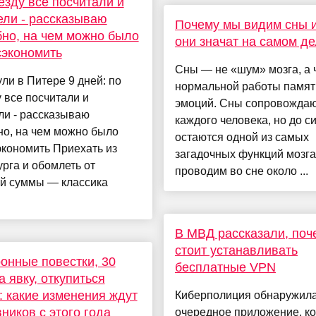
езду все посчитали и
ли - рассказываю
Почему мы видим сны и
но, на чем можно было
они значат на самом д
сэкономить
Сны — не «шум» мозга, а 
ли в Питере 9 дней: по
нормальной работы памят
 все посчитали и
эмоций. Сны сопровожда
ли - рассказываю
каждого человека, но до с
но, на чем можно было
остаются одной из самых
экономить Приехать из
загадочных функций мозга
рга и обомлеть от
проводим во сне около ...
ой суммы — классика
В МВД рассказали, поч
стоит устанавливать
онные повестки, 30
бесплатные VPN
а явку, откупиться
: какие изменения ждут
Киберполиция обнаружил
ников с этого года
очередное приложение, к