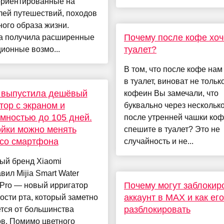
ориентированные на
лей путешествий, походов
ного образа жизни.
Почему после кофе хоч
а получила расширенные
туалет?
ионные возмо...
В том, что после кофе нам
в туалет, виноват не тольк
 выпустила дешёвый
кофеин Вы замечали, что
тор с экраном и
буквально через нескольк
мностью до 105 дней.
после утренней чашки коф
йки можно менять
спешите в туалет? Это не
со смартфона
случайность и не...
ый бренд Xiaomi
вил Mijia Smart Water
Почему могут заблокир
 Pro — новый ирригатор
аккаунт в MAX и как его
ости рта, который заметно
разблокировать
тся от большинства
в. Помимо цветного