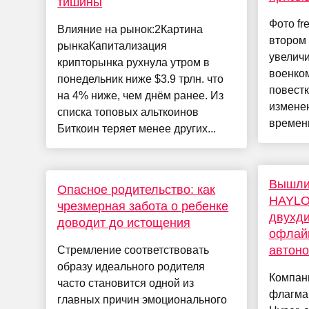
тишины
Фото fr
Влияние на рынок:2Картина
втором 
рынкаКапитализация
увелич
крипторынка рухнула утром в
военком
понедельник ниже $3.9 трлн. что
повестк
на 4% ниже, чем днём ранее. Из
изменен
списка топовых альткоинов
временн
Биткоин теряет менее других...
Вышли
Опасное родительство: как
HAYLO
чрезмерная забота о ребенке
двухд
доводит до истощения
офлайн
автоно
Стремление соответствовать
образу идеального родителя
Компан
часто становится одной из
флагма
главных причин эмоционального