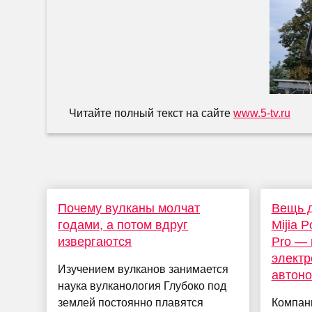
Читайте полный текст на сайте
www.5-tv.ru
Почему вулканы молчат
Вещь д
годами, а потом вдруг
Mijia P
извергаются
Pro — 
электр
Изучением вулканов занимается
автоно
наука вулканология Глубоко под
землей постоянно плавятся
Компан