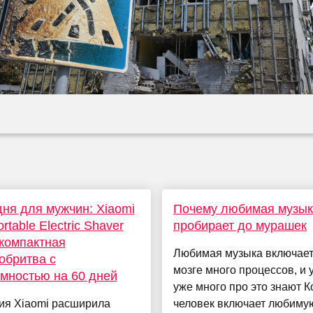
ня для мужчин: Xiaomi
Почему любимая музык
ortable Electric Shaver
пробирает до мурашек
компактная
Любимая музыка включает
обритва с
мозге много процессов, и
мностью на 60 дней
уже много про это знают К
ия Xiaomi расширила
человек включает любиму