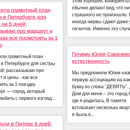
этом хорошее, конкуренты
обычно делают вид, что ни
ила грамотный план
страшного не произошло.
а в Петербурге для
иногда нервы сдают даже 
 на 5 дней:
гигантов. Именно это случи
зываю про маршрут и
 как все посмотреть за 1
у
Почему Юлия Савичева
ила грамотный план
естественность
 в Петербурге для сестры
ей: рассказываю про
Мы предложили Юлии наз
 и цены - как все
первую ассоциацию на ка
еть за 1 поездку
букву из слова "ДЕВЯТЬ".
рг — город, который
Дом для меня – это город 
юбить с первого взгляд...
где я родилась. В памяти
всплывает несколько кварт
я была е...
ули в Питере 9 дней: