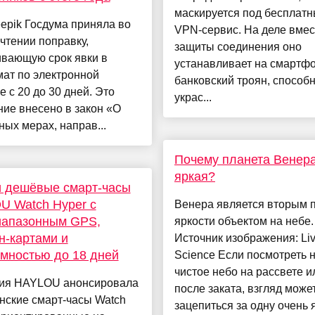
маскируется под бесплат
eepik Госдума приняла во
VPN-сервис. На деле вмес
чтении поправку,
защиты соединения оно
ивающую срок явки в
устанавливает на смартф
ат по электронной
банковский троян, способ
е с 20 до 30 дней. Это
украс...
ие внесено в закон «О
ых мерах, направ...
Почему планета Венера
яркая?
 дешёвые смарт-часы
U Watch Hyper с
Венера является вторым 
иапазонным GPS,
яркости объектом на небе.
-картами и
Источник изображения: Li
мностью до 18 дней
Science Если посмотреть 
чистое небо на рассвете и
ия HAYLOU анонсировала
после заката, взгляд може
нские смарт-часы Watch
зацепиться за одну очень я