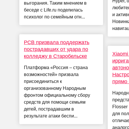
Hyper, 
выгорания. Таким мнением в
любите
беседе с Life.ru поделилась
и актив
психолог по семейным отн...
Новинк
навигац
РСВ призвала поддержать
пострадавших от удара по
Xiaomi
колледжу в Старобельске
иррига
автоно
Платформа «Россия – страна
Настро
возможностей» призвала
прямо 
присоединиться к
организованному Народным
Народн
фронтом официальному сбору
предста
средств для помощи семьям
Flosser
детей, пострадавшим в
для пол
результате атаки беспи...
отличае
аналого