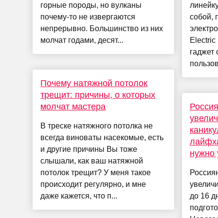
горные породы, но вулканы
линейку
почему-то не извергаются
собой, 
непрерывно. Большинство из них
электро
молчат годами, десят...
Electri
гаджет 
пользов
Почему натяжной потолок
трещит: причины, о которых
молчат мастера
Россия
увелич
В треске натяжного потолка не
канику
всегда виноваты насекомые, есть
лайфха
и другие причины Вы тоже
нужно 
слышали, как ваш натяжной
потолок трещит? У меня такое
Россиян
происходит регулярно, и мне
увеличи
даже кажется, что п...
до 16 д
подгото