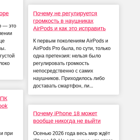
торе
Почему не регулируется
громкость в наушниках
о — это
AirPods и как это исправить
лении
ще
К первым поколениям AirPods и
мы.
AirPods Pro была, по сути, только
густой
одна претензия: нельзя было
локо
регулировать громкость
непосредственно с самих
наушников. Приходилось либо
доставать смартфон, ли...
 ПК
ook
Почему iPhone 18 может
вообще никогда не выйти
 и при
Осенью 2026 года весь мир ждёт