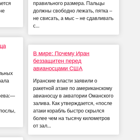
ается
правильного размера. Пальцы
не
должны свободно лежать, пятка –
не свисать, а мыс – не сдавливать
с...
ца
В мире: Почему Иран
беззащитен перед
авианосцами США
льных
зала
Иранские власти заявили о
ракетной атаке по американскому
нева:—
авианосцу в акватории Оманского
залива. Как утверждается, «после
послы,
атаки корабль быстро скрылся
более чем на тысячу километров
от зал...