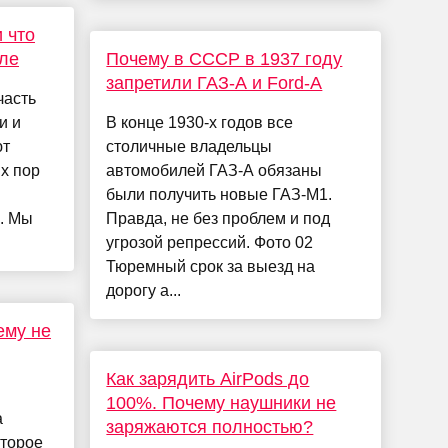
 что
еле
Почему в СССР в 1937 году
запретили ГАЗ-А и Ford-A
часть
и и
В конце 1930-х годов все
ют
столичные владельцы
их пор
автомобилей ГАЗ-А обязаны
были получить новые ГАЗ-М1.
. Мы
Правда, не без проблем и под
угрозой репрессий. Фото 02
Тюремный срок за выезд на
дорогу а...
ему не
Как зарядить AirPods до
100%. Почему наушники не
а
заряжаются полностью?
оторое