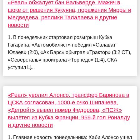
«Реал» обжалует бан Вальверде, Мажич в
шоке от решения Кукуяна, поражения Мирры и
Медведева, реплики Талалаева и другие
новости
1. В понедельник стартовал розыгрыш Кубка
Гагарина. «Автомобилист» победил «Салават
Юлаев» (2:0), «Ак Барс» обыграл «Трактор» (3:2 ОТ),
«Северсталь» проиграла «Торпедо» (1:4), СКА
уступил Ц...
«Реал» уволил Алонсо, трансфер Баринова в
ЦСКА согласован, 1000-е очко Шипачева,
«Детройт» вывел номер Федорова, «ПСЖ»
вылетел из Кубка Франции, 959-й гол Роналду
и другие новости
1. Главная новость понедельника: Хаби Алонсо ушел