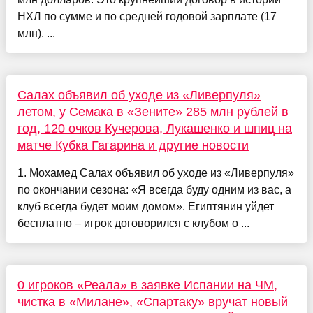
НХЛ по сумме и по средней годовой зарплате (17
млн). ...
Салах объявил об уходе из «Ливерпуля»
летом, у Семака в «Зените» 285 млн рублей в
год, 120 очков Кучерова, Лукашенко и шпиц на
матче Кубка Гагарина и другие новости
1. Мохамед Салах объявил об уходе из «Ливерпуля»
по окончании сезона: «Я всегда буду одним из вас, а
клуб всегда будет моим домом». Египтянин уйдет
бесплатно – игрок договорился с клубом о ...
0 игроков «Реала» в заявке Испании на ЧМ,
чистка в «Милане», «Спартаку» вручат новый