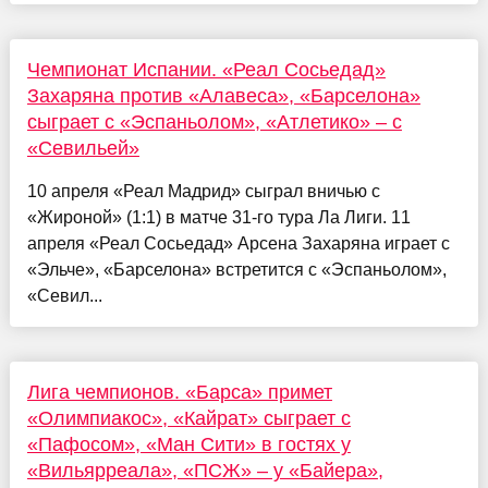
Чемпионат Испании. «Реал Сосьедад»
Захаряна против «Алавеса», «Барселона»
сыграет с «Эспаньолом», «Атлетико» – с
«Севильей»
10 апреля «Реал Мадрид» сыграл вничью с
«Жироной» (1:1) в матче 31-го тура Ла Лиги. 11
апреля «Реал Сосьедад» Арсена Захаряна играет с
«Эльче», «Барселона» встретится с «Эспаньолом»,
«Севил...
Лига чемпионов. «Барса» примет
«Олимпиакос», «Кайрат» сыграет с
«Пафосом», «Ман Сити» в гостях у
«Вильярреала», «ПСЖ» – у «Байера»,