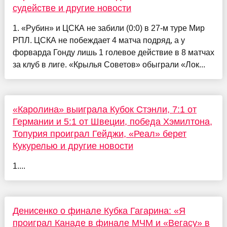
судействе и другие новости
1. «Рубин» и ЦСКА не забили (0:0) в 27-м туре Мир
РПЛ. ЦСКА не побеждает 4 матча подряд, а у
форварда Гонду лишь 1 голевое действие в 8 матчах
за клуб в лиге. «Крылья Советов» обыграли «Лок...
«Каролина» выиграла Кубок Стэнли, 7:1 от
Германии и 5:1 от Швеции, победа Хэмилтона,
Топурия проиграл Гейджи, «Реал» берет
Кукурелью и другие новости
1....
Денисенко о финале Кубка Гагарина: «Я
проиграл Канаде в финале МЧМ и «Вегасу» в