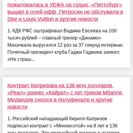
пожаловалась в УЕФА на судью, «Питтсбург»
вышел в плей-офф, Петросян не обслужили в
Dior и Louis Vuitton и другие новости
1. КДК РФС оштрафовал Вадима Евсеева на 100
тысяч рублей – главный тренер «Динамо»
Махачкала выругался 12 раз за 37 секунд интервью.
Почетный президент клуба Гаджи Гаджиев заявил:
«Не страш...
Контракт Капризова на 136 млн долларов,
«Реал» разнес «Кайрат» с хет-триком Мбаппе,
Медведев снялся в полуфинале и другие
новости
1. Российский нападающий Кирилл Капризов
подписал контракт с «Миннесотой» на 8 лет и 136
млн долларов. Это крупнейший договор в истории