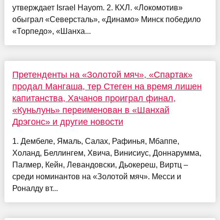
утверждает Israel Hayom. 2. КХЛ. «Локомотив»
обыграл «Северсталь», «Динамо» Минск победило
«Торпедо», «Шанха...
Претенденты на «Золотой мяч», «Спартак»
продал Мангаша, тер Стеген на время лишен
капитанства, Хачанов проиграл финал,
«Куньлунь» переименован в «Шанхай
Дрэгонс» и другие новости
1. Дембеле, Ямаль, Салах, Рафинья, Мбаппе,
Холанд, Беллингем, Хвича, Винисиус, Доннарумма,
Палмер, Кейн, Левандовски, Дьокереш, Виртц –
среди номинантов на «Золотой мяч». Месси и
Роналду вт...