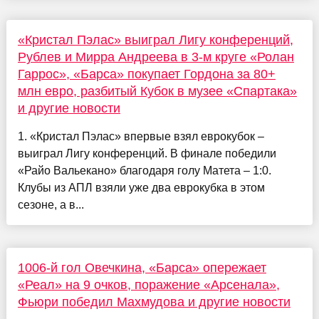
«Кристал Пэлас» выиграл Лигу конференций,
Рублев и Мирра Андреева в 3-м круге «Ролан
Гаррос», «Барса» покупает Гордона за 80+
млн евро, разбитый Кубок в музее «Спартака»
и другие новости
1. «Кристал Пэлас» впервые взял еврокубок –
выиграл Лигу конференций. В финале победили
«Райо Вальекано» благодаря голу Матета – 1:0.
Клубы из АПЛ взяли уже два еврокубка в этом
сезоне, а в...
1006-й гол Овечкина, «Барса» опережает
«Реал» на 9 очков, поражение «Арсенала»,
Фьюри победил Махмудова и другие новости