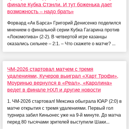
финале Кубка Стэнли. И тут боженька дает
возможность – надо брать»
Форвард «Ак Барса» Григорий Денисенко поделился
мнением о финальной серии Кубка Гагарина против
«Локомотива» (2-2). В четвертой игре казанцы
оказались сильнее – 2:1. – Что скажете о матче? ...
ЧМ-2026 стартовал матчем с тремя
удалениями, Кучеров выиграл «Харт Трофи»,
Моуринью вернулся в «Реал», «Каролина»
ведет в финале НХЛ и другие новости
1. ЧМ-2026 стартовал! Мексика обыграла ЮАР (2:0) в
матче открытия с тремя удалениями. Первый гол
турнира забил Киньонес уже на 9-й минуте. До матча
перед 80 тысячами зрителей выступили Шаки...