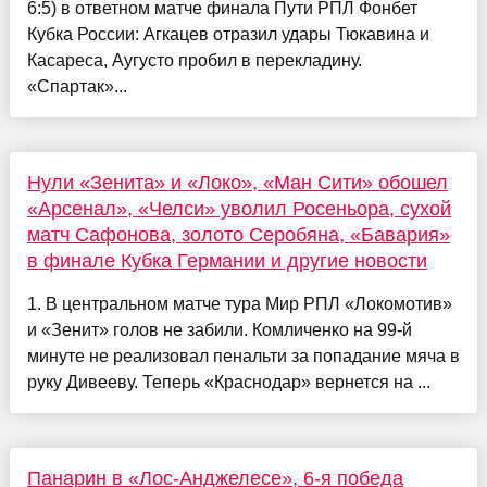
6:5) в ответном матче финала Пути РПЛ Фонбет
Кубка России: Агкацев отразил удары Тюкавина и
Касареса, Аугусто пробил в перекладину.
«Спартак»...
Нули «Зенита» и «Локо», «Ман Сити» обошел
«Арсенал», «Челси» уволил Росеньора, сухой
матч Сафонова, золото Серобяна, «Бавария»
в финале Кубка Германии и другие новости
1. В центральном матче тура Мир РПЛ «Локомотив»
и «Зенит» голов не забили. Комличенко на 99-й
минуте не реализовал пенальти за попадание мяча в
руку Дивееву. Теперь «Краснодар» вернется на ...
Панарин в «Лос-Анджелесе», 6-я победа