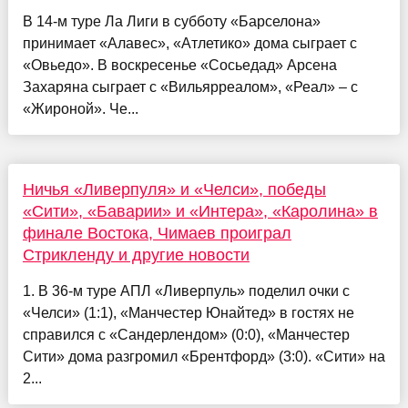
В 14-м туре Ла Лиги в субботу «Барселона»
принимает «Алавес», «Атлетико» дома сыграет с
«Овьедо». В воскресенье «Сосьедад» Арсена
Захаряна сыграет с «Вильярреалом», «Реал» – с
«Жироной». Че...
Ничья «Ливерпуля» и «Челси», победы
«Сити», «Баварии» и «Интера», «Каролина» в
финале Востока, Чимаев проиграл
Стрикленду и другие новости
1. В 36-м туре АПЛ «Ливерпуль» поделил очки с
«Челси» (1:1), «Манчестер Юнайтед» в гостях не
справился с «Сандерлендом» (0:0), «Манчестер
Сити» дома разгромил «Брентфорд» (3:0). «Сити» на
2...