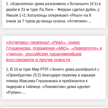
1. «Барселона» дома разгромила «Эспаньол» (4:1) в
дерби в 31-м туре Ла Лиги – Ферран сделал дубль, у
Ямаля 1+2. Каталонцы опережают «Реал» на 9
очков за 7 туров до конца сезона. «Атлетико» ...
«Атлетико» переехал «Реал», покер
Глушенкова, поражения «МЮ», «Ливерпуля» и
«Челси», российских паралимпийцев
восстановили и другие новости
1. В 10-м туре Мир РПЛ «Зенит» дома разобрался с
«Оренбургом» (5:2) благодаря первому в карьере
покеру Максима Глушенкова и приблизился к
лидерам в таблице. «Локомотив» дома одолел
«Рубин» ...