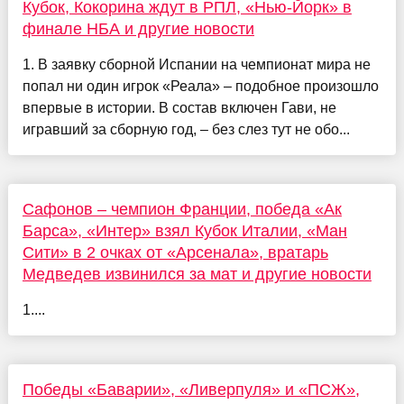
Кубок, Кокорина ждут в РПЛ, «Нью-Йорк» в
финале НБА и другие новости
1. В заявку сборной Испании на чемпионат мира не
попал ни один игрок «Реала» – подобное произошло
впервые в истории. В состав включен Гави, не
игравший за сборную год, – без слез тут не обо...
Сафонов – чемпион Франции, победа «Ак
Барса», «Интер» взял Кубок Италии, «Ман
Сити» в 2 очках от «Арсенала», вратарь
Медведев извинился за мат и другие новости
1....
Победы «Баварии», «Ливерпуля» и «ПСЖ»,