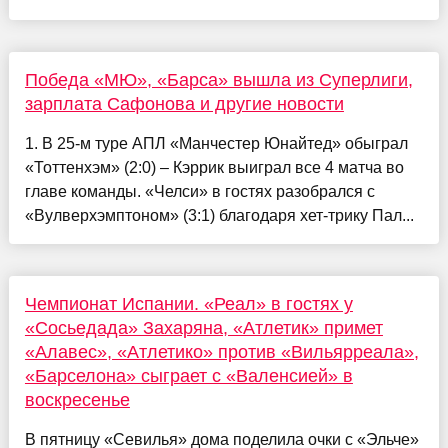
Победа «МЮ», «Барса» вышла из Суперлиги,
зарплата Сафонова и другие новости
1. В 25-м туре АПЛ «Манчестер Юнайтед» обыграл
«Тоттенхэм» (2:0) – Кэррик выиграл все 4 матча во
главе команды. «Челси» в гостях разобрался с
«Вулверхэмптоном» (3:1) благодаря хет-трику Пал...
Чемпионат Испании. «Реал» в гостях у
«Сосьедада» Захаряна, «Атлетик» примет
«Алавес», «Атлетико» против «Вильярреала»,
«Барселона» сыграет с «Валенсией» в
воскресенье
В пятницу «Севилья» дома поделила очки с «Эльче»