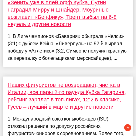
«Зенит» уже в плей-офф Кубка, Путин
наградил Мирру и Шнайдер, Моуринью
возглавит «Бенфику», Трент выбыл на 6-8
недель и другие новости
1. В Лиге чемпионов «Бавария» обыграла «Челси»
(3:1) с дублем Кейна, «Ливерпуль» на 92-й вырвал
победу у «Атлетико» (3:2, Симеоне получил красную
за перепалку с болельщиками мерсисайдцев), ...
Наших фигуристов не возвращают, чистка в
Италии, все пары 2-го раунда Кубка Гагарина,
рейтинг зарплат в топ-лигах, 12:2 в класико,
Гусев – лучший в марте и другие новости
1. Международный союз конькобежцев (ISU)
отложил решение по допуску российских
фигуристов-юниоров к соревнованиям. Более того,