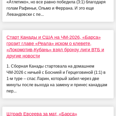
«Атлетико», но все равно победила (3:1) благодаря
голам Рафиньи, Ольмо и Феррана. И это еще
Левандовски с пе...
Старт Канады и США на ЧМ-2026, «Барса»
грозит главе «Реала» иском о клевете,
«Локомотив-Кубань» взял бронзу лиги ВТБ и
другие новости
1. Сборная Канады стартовала на домашнем
ЧМ-2026 с ничьей с Боснией и Герцеговиной (1:1) в
1-м туре – спас Ларин, который забил через две
минуты после выхода на замену и принес канадцам
пер...
Штраф Евсеева за мат, «Барса»