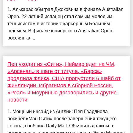
1. Алькарас обыграл Джоковича в финале Australian
Open. 22-летний испанец стал самым молодым
теннисистом в истории с карьерным Большим
шлемом. В финале юниорского Australian Open
россиянка ...
Пеп уходит из «Сити», Неймар едет на ЧМ,
«Арсенал» в шаге от титула, «Барса»
продлила Флика, США пропустили 6 шайб от
Финляндии, Ибрагимов в сборной России,
«Реал» и Моуринью договорились и другие
новости
1. Мощный инсайд из Англии: Пеп Гвардиола
покинет «Ман Сити» после завершения текущего
сезона, сообщил Daily Mail. Объявить должны в
воскресенье, а преемником называют Энцо Мареску.