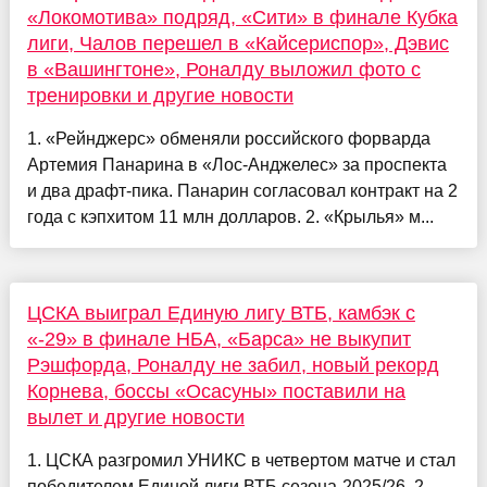
«Локомотива» подряд, «Сити» в финале Кубка
лиги, Чалов перешел в «Кайсериспор», Дэвис
в «Вашингтоне», Роналду выложил фото с
тренировки и другие новости
1. «Рейнджерс» обменяли российского форварда
Артемия Панарина в «Лос-Анджелес» за проспекта
и два драфт-пика. Панарин согласовал контракт на 2
года с кэпхитом 11 млн долларов. 2. «Крылья» м...
ЦСКА выиграл Единую лигу ВТБ, камбэк с
«-29» в финале НБА, «Барса» не выкупит
Рэшфорда, Роналду не забил, новый рекорд
Корнева, боссы «Осасуны» поставили на
вылет и другие новости
1. ЦСКА разгромил УНИКС в четвертом матче и стал
победителем Единой лиги ВТБ сезона-2025/26. 2.