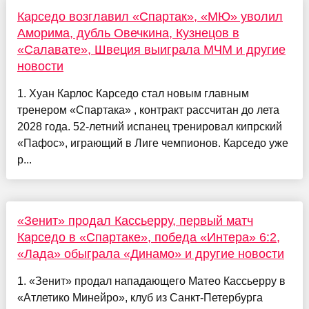
Карседо возглавил «Спартак», «МЮ» уволил
Аморима, дубль Овечкина, Кузнецов в
«Салавате», Швеция выиграла МЧМ и другие
новости
1. Хуан Карлос Карседо стал новым главным
тренером «Спартака» , контракт рассчитан до лета
2028 года. 52-летний испанец тренировал кипрский
«Пафос», играющий в Лиге чемпионов. Карседо уже
р...
«Зенит» продал Кассьерру, первый матч
Карседо в «Спартаке», победа «Интера» 6:2,
«Лада» обыграла «Динамо» и другие новости
1. «Зенит» продал нападающего Матео Кассьерру в
«Атлетико Минейро», клуб из Санкт-Петербурга