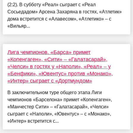
(2:2). В субботу «Реал» сыграет с «Реал
Сосьедадом» Арсена Захаряна в гостях, «Атлетик»
дома встретится с «Алавесом», «Атлетико» – с
«Вильяр...
Лига чемпионов. «Барса» примет
«Копенгаген», «Сити» – «Галатасарай»,
«Челси» в гостях у «Наполи», «Реал» – у
«Бенфики», «Ювентус» против «Монако»,
«Интер» сыграет с «Дортмундом»
В заключительном туре общего этапа Лиги
чемпионов «Барселона» примет «Копенгаген»,
«Манчестер Сити» – «Галатасарай», «Челси»
сыграет с «Наполи», «Ювентус» – с «Монако»,
«Интер» встретится с...