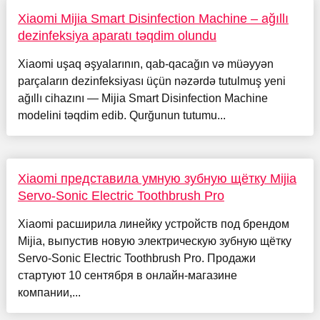
Xiaomi Mijia Smart Disinfection Machine – ağıllı
dezinfeksiya aparatı təqdim olundu
Xiaomi uşaq əşyalarının, qab-qacağın və müəyyən
parçaların dezinfeksiyası üçün nəzərdə tutulmuş yeni
ağıllı cihazını — Mijia Smart Disinfection Machine
modelini təqdim edib. Qurğunun tutumu...
Xiaomi представила умную зубную щётку Mijia
Servo-Sonic Electric Toothbrush Pro
Xiaomi расширила линейку устройств под брендом
Mijia, выпустив новую электрическую зубную щётку
Servo-Sonic Electric Toothbrush Pro. Продажи
стартуют 10 сентября в онлайн-магазине
компании,...