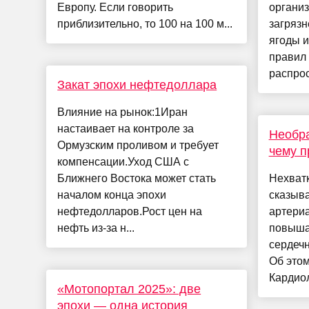
Европу. Если говорить
организ
приблизительно, то 100 на 100 м...
загрязн
ягоды и
правил 
распрост
Закат эпохи нефтедоллара
Влияние на рынок:1Иран
настаивает на контроле за
Необра
Ормузским проливом и требует
чему п
компенсации.Уход США с
Ближнего Востока может стать
Нехватк
началом конца эпохи
сказыва
нефтедолларов.Рост цен на
артериа
нефть из-за н...
повыша
сердечн
Об этом
Кардиол
«Мотопортал 2025»: две
эпохи — одна история