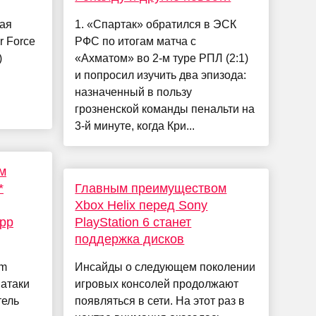
ая
1. «Спартак» обратился в ЭСК
 Force
РФС по итогам матча с
)
«Ахматом» во 2-м туре РПЛ (2:1)
и попросил изучить два эпизода:
назначенный в пользу
грозненской команды пенальти на
3-й минуте, когда Кри...
м
*
Главным преимуществом
Xbox Helix перед Sony
App
PlayStation 6 станет
поддержка дисков
am
Инсайды о следующем поколении
 атаки
игровых консолей продолжают
ель
появляться в сети. На этот раз в