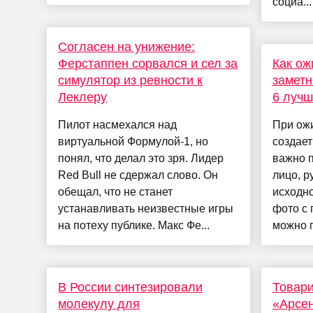
социа...
Согласен на унижение:
Ферстаппен сорвался и сел за
Как ож
симулятор из ревности к
заметн
Леклеру
6 лучш
Пилот насмехался над
При ож
виртуальной Формулой-1, но
создает
понял, что делал это зря. Лидер
важно п
Red Bull не сдержал слово. Он
лицо, р
обещал, что не станет
исходн
устанавливать неизвестные игры
фото с
на потеху публике. Макс Фе...
можно п
В России синтезировали
Товари
молекулу для
«Арсен