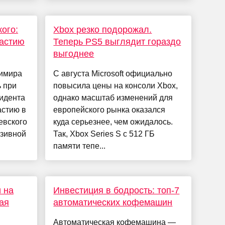
ого:
Xbox резко подорожал.
частию
Теперь PS5 выглядит гораздо
выгоднее
димира
С августа Microsoft официально
 при
повысила цены на консоли Xbox,
идента
однако масштаб изменений для
астию в
европейского рынка оказался
евского
куда серьезнее, чем ожидалось.
юзивной
Так, Xbox Series S с 512 ГБ
памяти тепе...
 на
Инвестиция в бодрость: топ-7
ая
автоматических кофемашин
Автоматическая кофемашина —