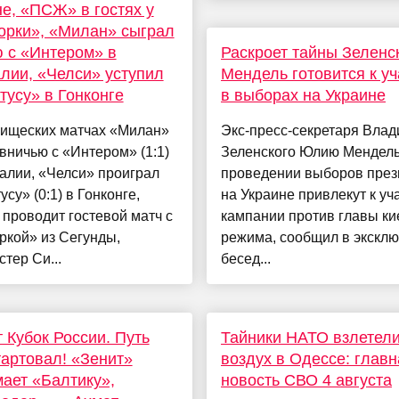
е, «ПСЖ» в гостях у
орки», «Милан» сыграл
 с «Интером» в
Раскроет тайны Зеленск
лии, «Челси» уступил
Мендель готовится к у
усу» в Гонконге
в выборах на Украине
рищеских матчах «Милан»
Экс-пресс-секретаря Вла
вничью с «Интером» (1:1)
Зеленского Юлию Мендель
алии, «Челси» проиграл
проведении выборов през
су» (0:1) в Гонконге,
на Украине привлекут к уч
проводит гостевой матч с
кампании против главы ки
ркой» из Сегунды,
режима, сообщил в экскл
тер Си...
бесед...
 Кубок России. Путь
Тайники НАТО взлетели
артовал! «Зенит»
воздух в Одессе: главн
ает «Балтику»,
новость СВО 4 августа