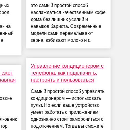
щных
это самый простой способ
ород
наслаждаться качественным кофе
дома без лишних усилий и
ак на
навыков бариста. Современные
оенный
модели сами перемалывают
ва
зерна, взбивают молоко и г...
Управление кондиционером с
 сжег
телефона: как подключить,
лавная
настроить и пользоваться
Самый простой способ управлять
овске
кондиционером — использовать
пульт. Но если ваше устройство
умеет работать с приложением,
лковник
однозначно стоит заморочиться с
втор
подключением. Тогда вы сможете