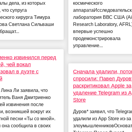
лы дела, из которых
космического
, что супруга
аппаратаИсследовательск
еского хирурга Тимура
лаборатория ВВС США (Air
ова Светлана Сильваши
Research Laboratory, AFRL
бращат...
впервые успешно
продемонстрировала
управление...
енко извинился перед
й, чей вокал
зовал в дуэте с
Сначала удалили, пото
й
спросили: Павел Дуров
раскритиковал Apple за
Лина Ли заявила, что
удаление Telegram из 
итель Ваня Дмитриенко
Store
ей извинения после
и, возникшей вокруг их
Дуров* заявил, что Telegr
ной песни «Ты со мной».
удалили из App Store из-за
 она сообщила в своих
злоумышленниковОсноват