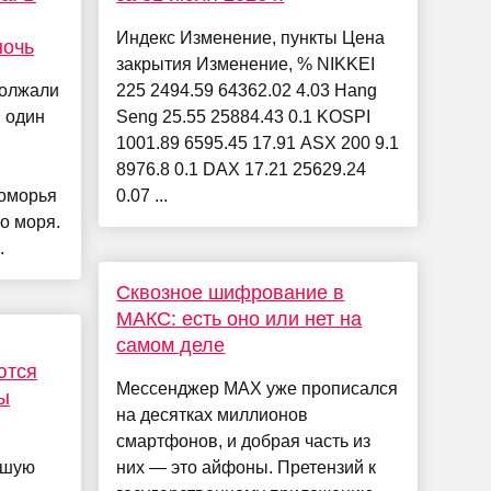
Индекс Изменение, пункты Цена
ночь
закрытия Изменение, % NIKKEI
должали
225 2494.59 64362.02 4.03 Hang
 один
Seng 25.55 25884.43 0.1 KOSPI
1001.89 6595.45 17.91 ASX 200 9.1
8976.8 0.1 DAX 17.21 25629.24
номорья
0.07 ...
о моря.
.
Сквозное шифрование в
МАКС: есть оно или нет на
самом деле
ются
Мессенджер MAX уже прописался
ы
на десятках миллионов
смартфонов, и добрая часть из
ьшую
них — это айфоны. Претензий к