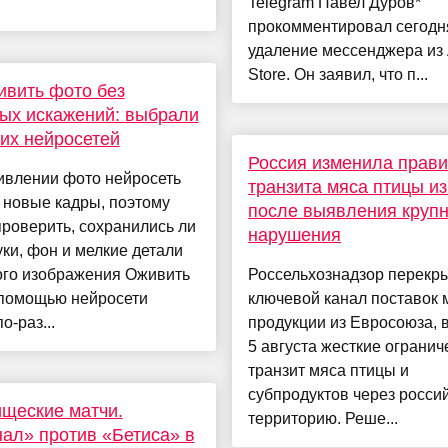
Telegram Павел Дуров*
прокомментировал сегод
удаление мессенджера из
Store. Он заявил, что п...
ивить фото без
ых искажений: выбрали
их нейросетей
Россия изменила прав
ивлении фото нейросеть
транзита мяса птицы и
 новые кадры, поэтому
после выявления крупн
роверить, сохранились ли
нарушения
уки, фон и мелкие детали
ого изображения Оживить
Россельхознадзор перекр
 помощью нейросети
ключевой канал поставок 
о-раз...
продукции из Евросоюза, 
5 августа жесткие огранич
транзит мяса птицы и
субпродуктов через росси
щеские матчи.
территорию. Реше...
ал» против «Бетиса» в