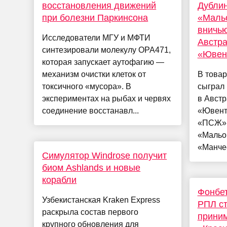
восстановления движений
Дублин
при болезни Паркинсона
«Маль
вничью
Исследователи МГУ и МФТИ
Австра
синтезировали молекулу ОРА471,
«Ювент
которая запускает аутофагию —
механизм очистки клеток от
В това
токсичного «мусора». В
сыграл 
экспериментах на рыбах и червях
в Австр
соединение восстанавл...
«Ювенту
«ПСЖ» 
«Мальо
«Манчес
Симулятор Windrose получит
биом Ashlands и новые
корабли
Фонбет
Узбекистанская Kraken Express
РПЛ ст
раскрыла состав первого
приним
крупного обновления для