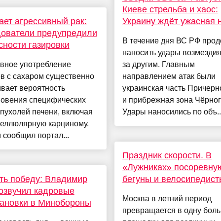
Киеве стрельба и хаос:
ет агрессивный рак:
Украину ждёт ужасная 
дователи предупредили
В течение дня ВС РФ про
сности газировки
наносить удары возмездия
вное употребление
за другим. Главным
в с сахаром существенно
направлением атак были
вает вероятность
украинская часть Причер
новения специфических
и прибрежная зона Чёрног
пухолей печени, включая
Удары наносились по объ..
целлюлярную карциному.
 сообщил портал...
Праздник скорости. В
«Лужниках» посоревну
ть победу: Владимир
бегуны и велосипедист
озвучил кадровые
Москва в летний период
ановки в Минобороны
превращается в одну бол