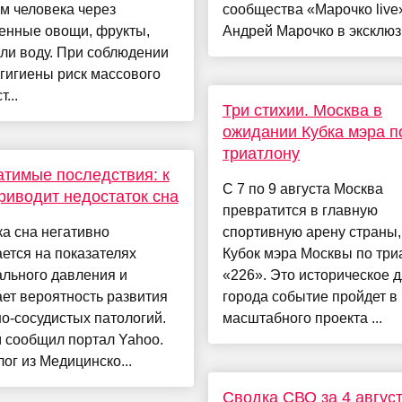
м человека через
сообщества «Марочко live
енные овощи, фрукты,
Андрей Марочко в эксклюзи
ли воду. При соблюдении
гигиены риск массового
...
Три стихии. Москва в
ожидании Кубка мэра п
триатлону
тимые последствия: к
С 7 по 9 августа Москва
риводит недостаток сна
превратится в главную
а сна негативно
спортивную арену страны,
ется на показателях
Кубок мэра Москвы по три
льного давления и
«226». Это историческое 
ет вероятность развития
города событие пройдет в
о-сосудистых патологий.
масштабного проекта ...
 сообщил портал Yahoo.
ог из Медицинско...
Сводка СВО за 4 август