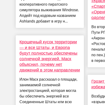
«Красн
кооперативного пиратского
«Спарт
симулятора выживания Windrose.
«Оренб
Апдейт под кодовым названием
одоле
Ashlands добавит в игру н...
Во втор
Пути Р
«Акрон»
Крошечный кусок территории
«Ростов
— и все Штаты, и Европа
пенальт
будут полностью обеспечены
по пен.
солнечной энергией. Маск
в перво.
объяснил, почему нет
движений в этом направлении
Илон Маск рассказал о площади,
Грозит
занимаемой солнечной
избежа
электростанцией, которая могла
бы обеспечить энергией все
Возбуд
Соединенные Штаты или всю
«взрыв