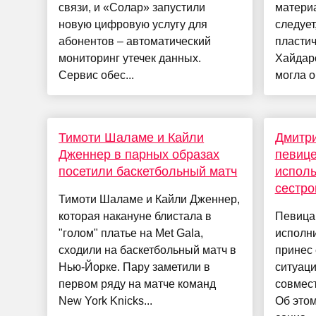
связи, и «Солар» запустили
материа
новую цифровую услугу для
следует
абонентов – автоматический
пластич
мониторинг утечек данных.
Хайдар
Сервис обес...
могла о
Тимоти Шаламе и Кайли
Дмитри
Дженнер в парных образах
певице
посетили баскетбольный матч
исполь
сестро
Тимоти Шаламе и Кайли Дженнер,
которая накануне блистала в
Певица 
"голом" платье на Met Gala,
исполн
сходили на баскетбольный матч в
принес 
Нью-Йорке. Пару заметили в
ситуаци
первом ряду на матче команд
совмест
New York Knicks...
Об этом