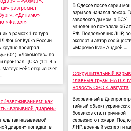
одар» – «Ахмат»,
В Одессе после серии мо
ак» разгромил
взрывов начался пожар. Г
ург», «Динамо»
заволокло дымом, а ВСУ
ло «Факел»
мгновенно пожалели об ат
ник в рамках 1-го тура
РФ. Подполковник ЛНР, в
ПЛ Фонбет Кубка России
эксперт и автор сообщест
 крупно проиграл
«Марочко live» Андрей ...
у» (0:4), «Локомотив» по
и проиграл ЦСКА (1:1, 4:5
). Матеус Рейс открыл счет
Сокрушительный взрыв
..
главные грузы НАТО: г
новость СВО 4 августа
Взорванный в Днепропетр
 обезвоживанием: как
тайный объект украинских
ть «взрывной диареи»
боевиков стал причиной
итель так называемой
серьезного пожара. Подпо
ной диареи» попадает в
ЛНР, военный эксперт и а