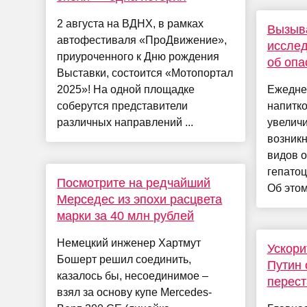
2 августа на ВДНХ, в рамках
Вызыва
автофестиваля «ПроДвижение»,
иссле
приуроченного к Дню рождения
об опа
Выставки, состоится «Мотопортал
2025»! На одной площадке
Ежедне
соберутся представители
напитко
различных направлений ...
увеличи
возник
видов о
гепато
Посмотрите на редчайший
Об этом
Мерседес из эпохи расцвета
марки за 40 млн рублей
Немецкий инженер Хартмут
Ускори
Бошерт решил соединить,
Путин 
казалось бы, несоединимое –
перест
взял за основу купе Mercedes-