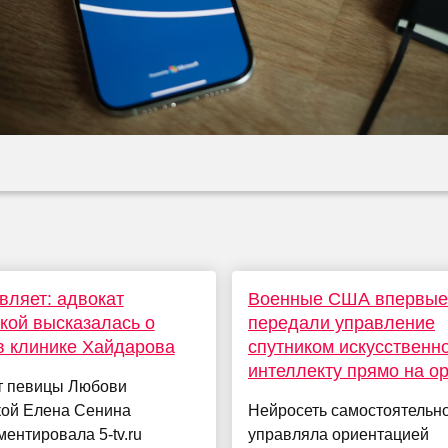
вляет: адвокат
Военные США впервые
кой высказалась о
передали управление
в клинике Хайдарова
спутником искусственн
интеллекту прямо на о
т певицы Любови
кой Елена Сенина
Нейросеть самостоятельн
ентировала 5-tv.ru
управляла ориентацией