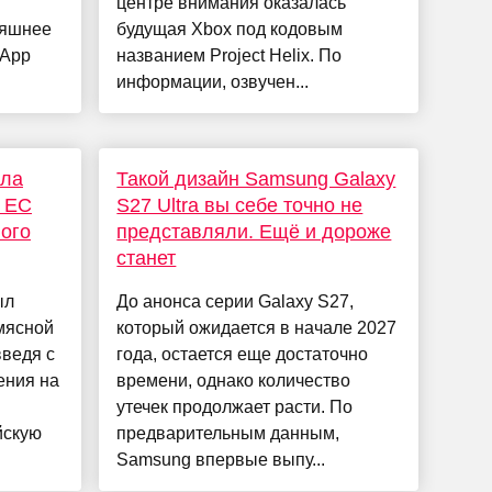
центре внимания оказалась
няшнее
будущая Xbox под кодовым
 App
названием Project Helix. По
информации, озвучен...
ила
Такой дизайн Samsung Galaxy
з ЕС
S27 Ultra вы себе точно не
ого
представляли. Ещё и дороже
станет
ыл
До анонса серии Galaxy S27,
мясной
который ожидается в начале 2027
введя с
года, остается еще достаточно
ения на
времени, однако количество
утечек продолжает расти. По
йскую
предварительным данным,
Samsung впервые выпу...