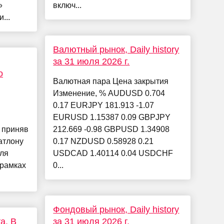
»
включ...
...
Валютный рынок, Daily history
за 31 июля 2026 г.
о
Валютная пара Цена закрытия
Изменение, % AUDUSD 0.704
0.17 EURJPY 181.913 -1.07
EURUSD 1.15387 0.09 GBPJPY
 приняв
212.669 -0.98 GBPUSD 1.34908
атлону
0.17 NZDUSD 0.58928 0.21
для
USDCAD 1.40114 0.04 USDCHF
 рамках
0...
Фондовый рынок, Daily history
а. В
за 31 июля 2026 г.