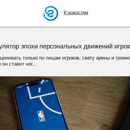
К новостям
улятор эпохи персональных движений игро
енивать только по лицам игроков, свету арены и громк
 он ставит ног...