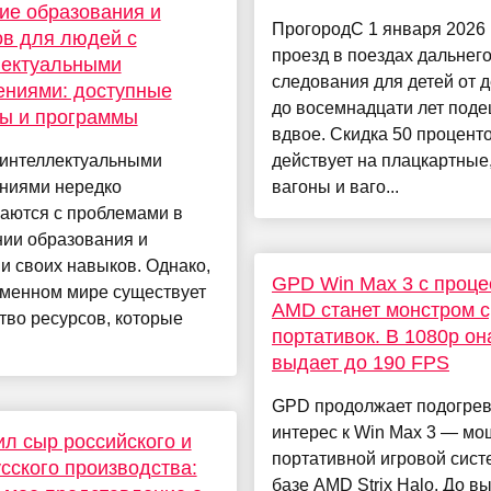
ие образования и
ПрогородС 1 января 2026 
в для людей с
проезд в поездах дальнег
лектуальными
следования для детей от 
ениями: доступные
до восемнадцати лет под
ы и программы
вдвое. Скидка 50 процент
 интеллектуальными
действует на плацкартные
ниями нередко
вагоны и ваго...
аются с проблемами в
нии образования и
и своих навыков. Однако,
GPD Win Max 3 с проц
еменном мире существует
AMD станет монстром 
во ресурсов, которые
портативок. В 1080p он
выдает до 190 FPS
GPD продолжает подогрев
интерес к Win Max 3 — м
л сыр российского и
портативной игровой сист
сского производства:
базе AMD Strix Halo. До в