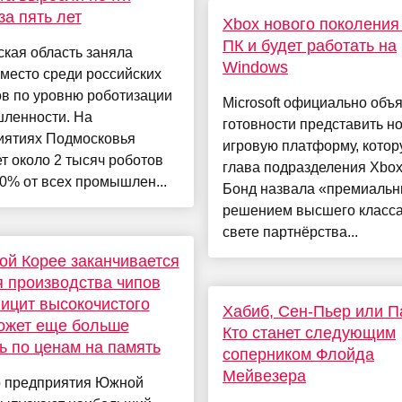
за пять лет
Xbox нового поколения
ПК и будет работать на
кая область заняла
Windows
место среди российских
в по уровню роботизации
Microsoft официально объ
ленности. На
готовности представить н
иятиях Подмосковья
игровую платформу, кото
т около 2 тысяч роботов
глава подразделения Xbo
0% от всех промышлен...
Бонд назвала «премиаль
решением высшего класса
свете партнёрства...
й Корее заканчивается
я производства чипов
ицит высокочистого
Хабиб, Сен-Пьер или П
ожет еще больше
Кто станет следующим
ь по ценам на память
соперником Флойда
Мейвезера
 предприятия Южной