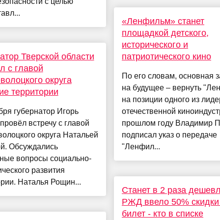
зопасности с целью
авл...
«Ленфильм» станет
площадкой детского,
исторического и
атор Тверской области
патриотического кино
л с главой
По его словам, основная 
олоцкого округа
на будущее – вернуть "Ле
ие территории
на позиции одного из лид
бря губернатор Игорь
отечественной киноиндуст
провёл встречу с главой
прошлом году Владимир П
олоцкого округа Натальей
подписал указ о передаче
й. Обсуждались
"Ленфил...
ьные вопросы социально-
ческого развития
рии. Наталья Рощин...
Станет в 2 раза дешевл
РЖД ввело 50% скидки
билет - кто в списке