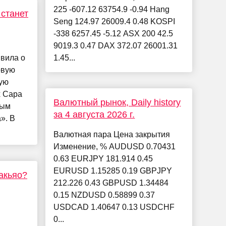
225 -607.12 63754.9 -0.94 Hang
 станет
Seng 124.97 26009.4 0.48 KOSPI
-338 6257.45 -5.12 ASX 200 42.5
9019.3 0.47 DAX 372.07 26001.31
явила о
1.45...
овую
рую
x Сара
Валютный рынок, Daily history
ным
за 4 августа 2026 г.
». В
Валютная пара Цена закрытия
Изменение, % AUDUSD 0.70431
0.63 EURJPY 181.914 0.45
EURUSD 1.15285 0.19 GBPJPY
акьяо?
212.226 0.43 GBPUSD 1.34484
0.15 NZDUSD 0.58899 0.37
USDCAD 1.40647 0.13 USDCHF
0...