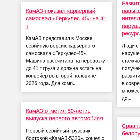
Развит
КамАЗ показал карьерный
навыко
самосвал «Геркулес-45» на 41
интел
т
наруш
ресурс
КамАЗ представил в Москве
серийную версию карьерного
Люди с
самосвала «Геркулес-45».
наруше
Машина рассчитана на перевозку
сталкив
до 41 т груза и должна встать на
получе
конвейер во второй половине
развити
2026 года. Для комп...
в совр
множест
до...
КамАЗ отметил 50-летие
выпуска первого автомобиля
Сравни
Первый серийный грузовик,
белору
бортовой «КамАЗ-5320», сошел с