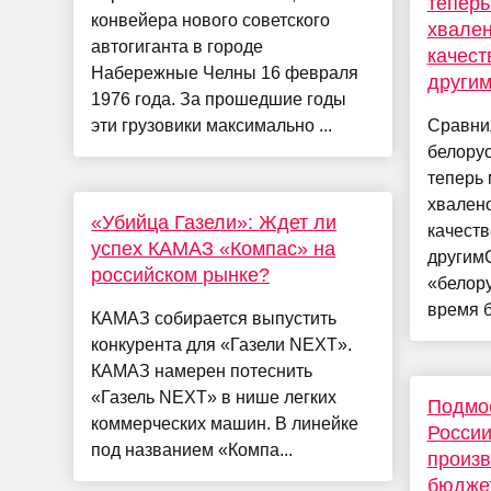
теперь
конвейера нового советского
хвален
автогиганта в городе
качест
Набережные Челны 16 февраля
други
1976 года. За прошедшие годы
эти грузовики максимально ...
Сравнил
белорус
теперь 
хвален
«Убийца Газели»: Ждет ли
качеств
успех КАМАЗ «Компас» на
другим
российском рынке?
«белору
время б
КАМАЗ собирается выпустить
конкурента для «Газели NEXT».
КАМАЗ намерен потеснить
«Газель NEXT» в нише легких
Подмо
коммерческих машин. В линейке
России
под названием «Компа...
произв
бюджет