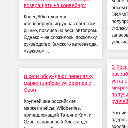
Корее 
возвращать на конвейер?
объем 
DRAMПр
Конец 80х годов мог
полупр
«перевернуть игру» на советском
столкн
рынке, повлияв на весь автопром.
запасов
Однако – не сложилось, поскольку
углекис
руководство Камского автозавода
«зажало» ...
В Росс
разраб
В сети обсуждают перепалку
устано
маркетплейсов Wildberries и
микро
Ozon
получи
рубле
Крупнейшие российские
маркетплейсы: Wildberries,
Россий
принадлежащий Татьяне Ким, и
ядерны
Ozon, основанный Александр
входящи