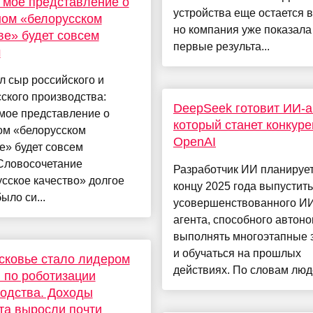
 мое представление о
устройства еще остается 
ом «белорусском
но компания уже показала
ве» будет совсем
первые результа...
м
 сыр российского и
ского производства:
DeepSeek готовит ИИ-а
мое представление о
который станет конкур
ом «белорусском
OpenAI
е» будет совсем
Словосочетание
Разработчик ИИ планирует
сское качество» долгое
концу 2025 года выпустить
ыло си...
усовершенствованного И
агента, способного автон
выполнять многоэтапные 
и обучаться на прошлых
сковье стало лидером
действиях. По словам людей
 по роботизации
одства. Доходы
а выросли почти