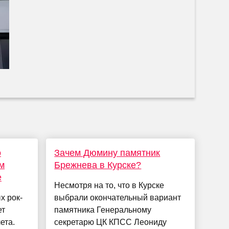
о
Зачем Дюмину памятник
м
Брежнева в Курске?
е
Несмотря на то, что в Курске
х рок-
выбрали окончательный вариант
ет
памятника Генеральному
ета.
секретарю ЦК КПСС Леониду