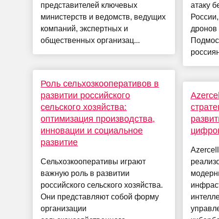
представителей ключевых
атаку б
министерств и ведомств, ведущих
России,
компаний, экспертных и
дронов
общественных организац...
Подмос
россиян
Роль сельхозкооперативов в
развитии российского
Azerce
сельского хозяйства:
страте
оптимизация производства,
развит
инновации и социальное
цифро
развитие
Azercel
Сельхозкооперативы играют
реализ
важную роль в развитии
модерн
российского сельского хозяйства.
инфрас
Они представляют собой форму
интелл
организации
управл