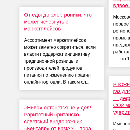
вдвое 
От еды до электроники: что
Московс
может исчезнуть с
первое 
маркетплейсов
регионо
промыш
Ассортимент маркетплейсов
предпр
может заметно сократиться, если
работае
власти поддержат инициативу
— это 1
традиционной розницы и
производителей продуктов
питания по изменению правил
онлайн-торговли. В таком сл...
В Южно
газ дл
— деф
CO2 м
«Нива» останется не у дел!
ударит
Раритетный британско-
советский внедорожник
Именно
«Кентавр» от КамАЗ – пора