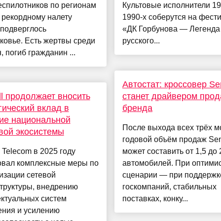
еспилотников по регионам
Культовые исполнители 19
 рекордному налету
1990-х соберутся на фест
 подверглось
«ДК Горбунова — Легенда
ковье. Есть жертвы среди
русского...
, погиб гражданин ...
Автостат: кроссовер Se
ll продолжает вносить
станет драйвером про
гический вклад в
бренда
ие национальной
После выхода всех трёх м
вой экосистемы
годовой объём продаж Se
l Telecom в 2025 году
может составить от 1,5 до 
овал комплексные меры по
автомобилей. При оптими
изации сетевой
сценарии — при поддержк
труктуры, внедрению
госкомпаний, стабильных
ектуальных систем
поставках, конку...
ения и усилению