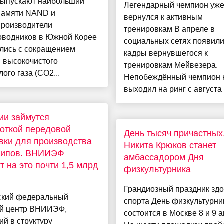
выпускают наибольший
Легендарный чемпион уж
памяти NAND и
вернулся к активным
оизводители
тренировкам В апреле в
оводников в Южной Корее
социальных сетях появил
улись с сокращением
кадры вернувшегося к
 высокочистого
тренировкам Мейвезера.
лого газа (CO2...
Непобеждённый чемпион 
выходил на ринг с августа .
ии займутся
откой передовой
День тысяч причастных
вки для производства
Никита Крюков станет
чипов. ВНИИЭФ
амбассадором Дня
т на это почти 1,5 млрд
физкультурника
й
Грандиозный праздник здо
ский федеральный
спорта День физкультурни
й центр ВНИИЭФ,
состоится в Москве 8 и 9 а
й в структуру