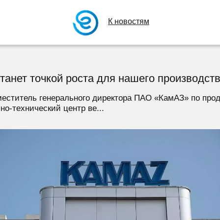
К новостям
танет точкой роста для нашего производст
меститель генерального директора ПАО «КамАЗ» по про
о-технический центр ве...