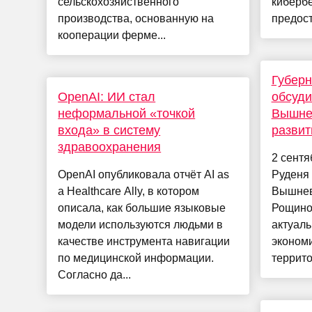
сельскохозяйственного
кибербе
производства, основанную на
предост
кооперации ферме...
Губерн
OpenAI: ИИ стал
обсуди
неформальной «точкой
Вышнев
входа» в систему
развит
здравоохранения
2 сентя
OpenAI опубликовала отчёт AI as
Руденя 
a Healthcare Ally, в котором
Вышнев
описала, как большие языковые
Рощино
модели используются людьми в
актуал
качестве инструмента навигации
экономи
по медицинской информации.
террито
Согласно да...