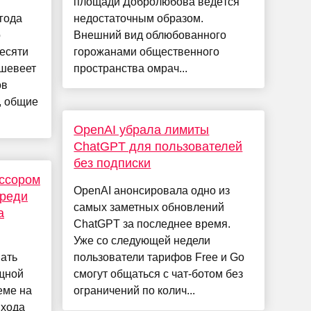
площади Добролюбова ведётся
года
недостаточным образом.
о
Внешний вид облюбованного
десяти
горожанами общественного
ешевеет
пространства омрач...
ов
, общие
OpenAI убрала лимиты
ChatGPT для пользователей
без подписки
ессором
OpenAI анонсировала одно из
среди
самых заметных обновлений
а
ChatGPT за последнее время.
Уже со следующей недели
ать
пользователи тарифов Free и Go
ощной
смогут общаться с чат-ботом без
еме на
ограничений по колич...
ыхода