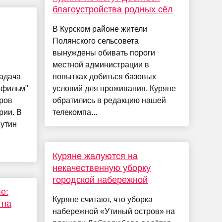
благоустройства родных сёл
В Курском районе жители
Полянского сельсовета
вынуждены обивать пороги
местной администрации в
задача
попытках добиться базовых
нфильм"
условий для проживания. Куряне
еров
обратились в редакцию нашей
рии. В
телекомпа...
утин
Куряне жалуются на
некачественную уборку
городской набережной
е:
Куряне считают, что уборка
 на
набережной «Утиный остров» на