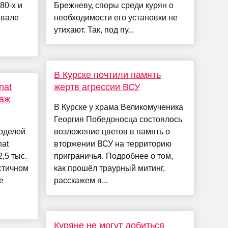
80-х и
Брежневу, споры среди курян о
ивале
необходимости его установки не
утихают. Так, под пу...
В Курске почтили память
nat
жертв агрессии ВСУ
даж
В Курске у храма Великомученика
Георгия Победоносца состоялось
оделей
возложение цветов в память о
nat
вторжении ВСУ на территорию
2,5 тыс.
приграничья. Подробнее о том,
стичном
как прошёл траурный митинг,
е
расскажем в...
Куряне не могут добиться