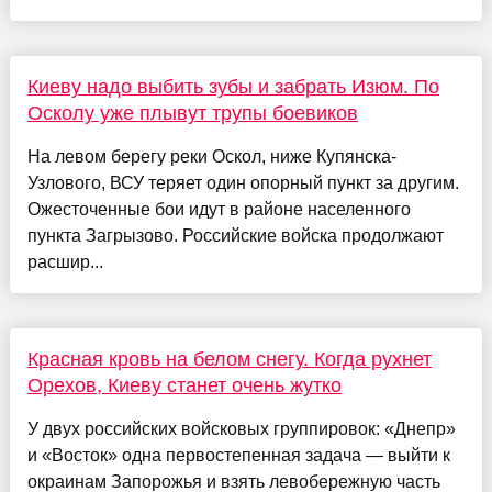
Киеву надо выбить зубы и забрать Изюм. По
Осколу уже плывут трупы боевиков
На левом берегу реки Оскол, ниже Купянска-
Узлового, ВСУ теряет один опорный пункт за другим.
Ожесточенные бои идут в районе населенного
пункта Загрызово. Российские войска продолжают
расшир...
Красная кровь на белом снегу. Когда рухнет
Орехов, Киеву станет очень жутко
У двух российских войсковых группировок: «Днепр»
и «Восток» одна первостепенная задача — выйти к
окраинам Запорожья и взять левобережную часть