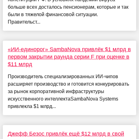
больше всех досталось пенсионерам, которые и так
были в тяжелой финансовой ситуации.
Правительст...
«ИИ-единорог» SambaNova привлёк $1 млрд в
первом закрытии раунда серии F при оценке в
$11 млрд
Производитель специализированных ИИ-чипов
расширяет производство и готовится конкурировать
за рынок корпоративной инфраструктуры
искусственного интеллектаSambaNova Systems
привлекла $1 млрд...
Джефф Безос привлёк ещё $12 млрд в свой