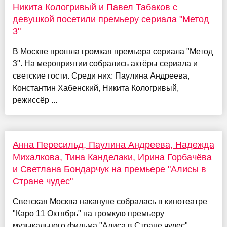
Никита Кологривый и Павел Табаков с
девушкой посетили премьеру сериала "Метод
3"
В Москве прошла громкая премьера сериала "Метод
3". На мероприятии собрались актёры сериала и
светские гости. Среди них: Паулина Андреева,
Константин Хабенский, Никита Кологривый,
режиссёр ...
Анна Пересильд, Паулина Андреева, Надежда
Михалкова, Тина Канделаки, Ирина Горбачёва
и Светлана Бондарчук на премьере "Алисы в
Стране чудес"
Светская Москва накануне собралась в кинотеатре
"Каро 11 Октябрь" на громкую премьеру
музыкального фильма "Алиса в Стране чудес".