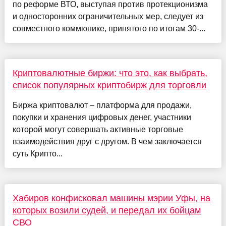
по реформе ВТО, выступая против протекционизма
и односторонних ограничительных мер, следует из
совместного коммюнике, принятого по итогам 30-...
Криптовалютные биржи: что это, как выбрать,
список популярных криптобирж для торговли
Биржа криптовалют – платформа для продажи,
покупки и хранения цифровых денег, участники
которой могут совершать активные торговые
взаимодействия друг с другом. В чем заключается
суть Крипто...
Хабиров конфисковал машины мэрии Уфы, на
которых возили судей, и передал их бойцам
СВО